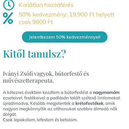
Korlátlan hozzáférés
50% kedvezmény: 19.900 Ft helyett
csak 9800 Ft
Jelentkezem 50% kedvezménnyel!
Kitől tanulsz?
Iványi Zsófi vagyok, bútorfestő és
művészetterapeuta.
A kétezres években kezdtem a bútorfestést a
nagymamám
ecseteivel, festékeivel a padlásán talált széteső limlomokat
újraálmodva. Később megjelentek a
krétafestékek
, amik
nagyon megkönnyítik az otthonukat szebbre álmodó nők
dolgát.
Csak lepakolom, lefestem és betolom.