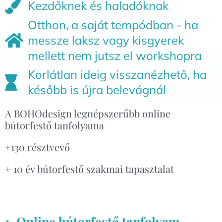
Kezdőknek és haladóknak
Otthon, a saját tempódban - ha
messze laksz vagy kisgyerek
mellett nem jutsz el workshopra
Korlátlan ideig visszanézhető, ha
később is újra belevágnál
A BOHOdesign legnépszerűbb online
bútorfestő tanfolyama
+130 résztvevő
+ 10 év bútorfestő szakmai tapasztalat
1. Online bútorfestő tanfolyam