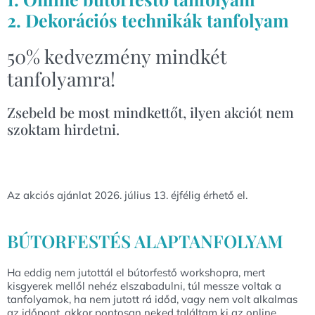
2. Dekorációs technikák tanfolyam
50% kedvezmény mindkét
tanfolyamra!
Zsebeld be most mindkettőt, ilyen akciót nem
szoktam hirdetni.
Az akciós ajánlat 2026. július 13. éjfélig érhető el.
BÚTORFESTÉS ALAPTANFOLYAM
Ha eddig nem jutottál el bútorfestő workshopra, mert
kisgyerek mellől nehéz elszabadulni, túl messze voltak a
tanfolyamok, ha nem jutott rá időd, vagy nem volt alkalmas
az időpont, akkor pontosan neked találtam ki az online