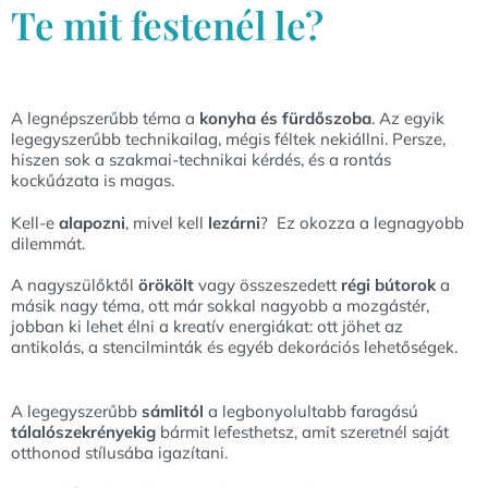
Te mit festenél le?
A legnépszerűbb téma a
konyha és fürdőszoba
. Az egyik
legegyszerűbb technikailag, mégis féltek nekiállni. Persze,
hiszen sok a szakmai-technikai kérdés, és a rontás
kockűázata is magas.
Kell-e
alapozni
, mivel kell
lezárni
? Ez okozza a legnagyobb
dilemmát.
A nagyszülőktől
örökölt
vagy összeszedett
régi bútorok
a
másik nagy téma, ott már sokkal nagyobb a mozgástér,
jobban ki lehet élni a kreatív energiákat: ott jöhet az
antikolás, a stencilminták és egyéb dekorációs lehetőségek.
A legegyszerűbb
sámlitól
a legbonyolultabb faragású
tálalószekrényekig
bármit lefesthetsz, amit szeretnél saját
otthonod stílusába igazítani.