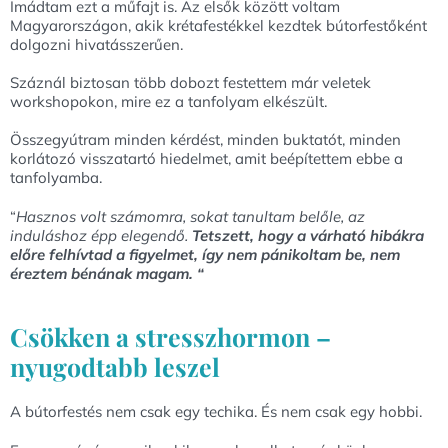
Imádtam ezt a műfajt is. Az elsők között voltam
Magyarországon, akik krétafestékkel kezdtek bútorfestőként
dolgozni hivatásszerűen.
Száznál biztosan több dobozt festettem már veletek
workshopokon, mire ez a tanfolyam elkészült.
Összegyútram minden kérdést, minden buktatót, minden
korlátozó visszatartó hiedelmet, amit beépítettem ebbe a
tanfolyamba.
“
Hasznos volt számomra, sokat tanultam belőle, az
induláshoz épp elegendő.
Tetszett, hogy a várható hibákra
előre felhívtad a figyelmet, így nem pánikoltam be, nem
éreztem bénának magam. “
Csökken a stresszhormon –
nyugodtabb leszel
A bútorfestés nem csak egy techika. És nem csak egy hobbi.