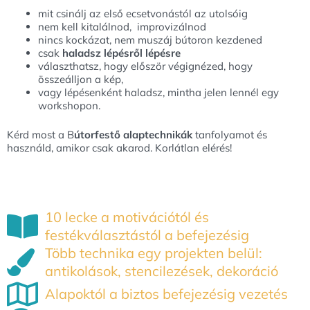
mit csinálj az első ecsetvonástól az utolsóig
nem kell kitalálnod,
improvizálnod
nincs kockázat, nem muszáj bútoron kezdened
csak
haladsz lépésről lépésre
választhatsz, hogy először végignézed, hogy
összeálljon a kép,
vagy lépésenként haladsz, mintha jelen lennél egy
workshopon.
Kérd most a B
útorfestő alaptechnikák
tanfolyamot és
használd, amikor csak akarod. Korlátlan elérés!
10 lecke a motivációtól és
festékválasztástól a befejezésig
Több technika egy projekten belül:
antikolások, stencilezések, dekoráció
Alapoktól a biztos befejezésig vezetés