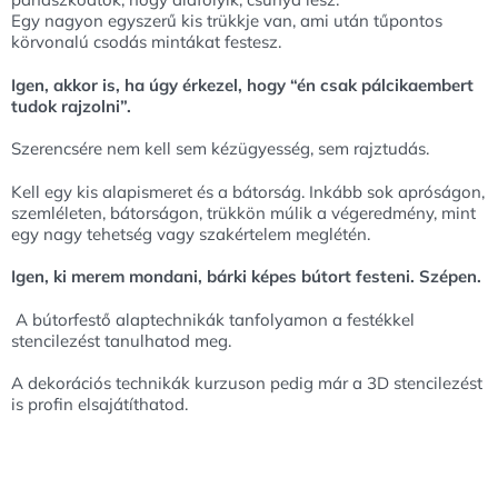
Egy nagyon egyszerű kis trükkje van, ami után tűpontos
körvonalú csodás mintákat festesz.
Igen, akkor is, ha úgy érkezel, hogy “én csak pálcikaembert
tudok rajzolni”.
Szerencsére nem kell sem kézügyesség, sem rajztudás.
Kell egy kis alapismeret és a bátorság. Inkább sok apróságon,
szemléleten, bátorságon, trükkön múlik a végeredmény, mint
egy nagy tehetség vagy szakértelem meglétén.
Igen, ki merem mondani, bárki képes bútort festeni. Szépen.
A bútorfestő alaptechnikák tanfolyamon a festékkel
stencilezést tanulhatod meg.
A dekorációs technikák kurzuson pedig már a 3D stencilezést
is profin elsajátíthatod.