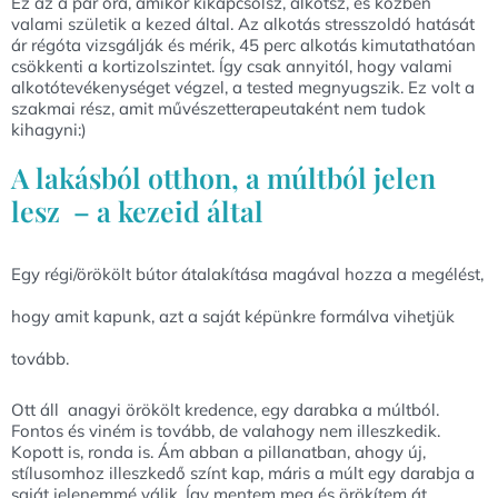
Ez az a pár óra, amikor kikapcsolsz, alkotsz, és közben
valami születik a kezed által. Az alkotás stresszoldó hatását
ár régóta vizsgálják és mérik, 45 perc alkotás kimutathatóan
csökkenti a kortizolszintet. Így csak annyitól, hogy valami
alkotótevékenységet végzel, a tested megnyugszik. Ez volt a
szakmai rész, amit művészetterapeutaként nem tudok
kihagyni:)
A lakásból otthon, a múltból jelen
lesz – a kezeid által
Egy régi/örökölt bútor átalakítása magával hozza a megélést,
hogy amit kapunk, azt a saját képünkre formálva vihetjük
tovább.
Ott áll anagyi örökölt kredence, egy darabka a múltból.
Fontos és viném is tovább, de valahogy nem illeszkedik.
Kopott is, ronda is. Ám abban a pillanatban, ahogy új,
stílusomhoz illeszkedő színt kap, máris a múlt egy darabja a
saját jelenemmé válik. Így mentem meg és örökítem át.