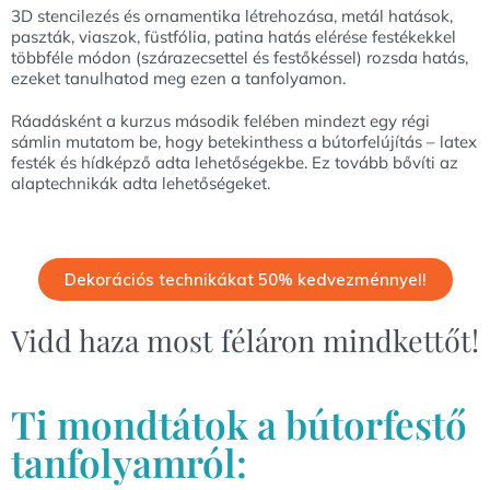
3D stencilezés és ornamentika létrehozása, metál hatások,
paszták, viaszok, füstfólia, patina hatás elérése festékekkel
többféle módon (szárazecsettel és festőkéssel) rozsda hatás,
ezeket tanulhatod meg ezen a tanfolyamon.
Ráadásként a kurzus második felében mindezt egy régi
sámlin mutatom be, hogy betekinthess a bútorfelújítás – latex
festék és hídképző adta lehetőségekbe. Ez tovább bővíti az
alaptechnikák adta lehetőségeket.
Dekorációs technikákat 50% kedvezménnyel!
Vidd haza most féláron mindkettőt!
Ti mondtátok a bútorfestő
tanfolyamról: