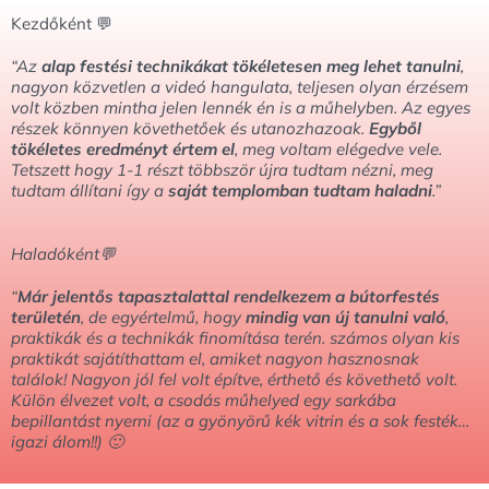
Kezdőként 💬
“Az
alap festési technikákat tökéletesen meg lehet tanulni
,
nagyon közvetlen a videó hangulata, teljesen olyan érzésem
volt közben mintha jelen lennék én is a műhelyben. Az egyes
részek könnyen követhetőek és utanozhazoak.
Egyből
tökéletes eredményt értem el
, meg voltam elégedve vele.
Tetszett hogy 1-1 részt többször újra tudtam nézni, meg
tudtam állítani így a
saját templomban tudtam haladni
.”
Haladóként💬
“
Már jelentős tapasztalattal rendelkezem a bútorfestés
területén
, de egyértelmű, hogy
mindig van új tanulni való
,
praktikák és a technikák finomítása terén. számos olyan kis
praktikát sajátíthattam el, amiket nagyon hasznosnak
találok! Nagyon jól fel volt építve, érthető és követhető volt.
Külön élvezet volt, a csodás műhelyed egy sarkába
bepillantást nyerni (az a gyönyörű kék vitrin és a sok festék…
igazi álom!!) 🙂