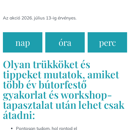
Az akció 2026. július 13-ig érvényes.
nap
óra
perc
Olyan trükköket és
tippeket mutatok, amiket
több év bútorfestő
gyakorlat és workshop-
tapasztalat után lehet csak
átadni:
Pontosan tudom, hol rontod el