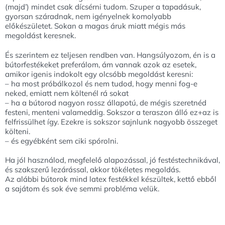
(majd’) mindet csak dícsérni tudom. Szuper a tapadásuk,
gyorsan száradnak, nem igényelnek komolyabb
előkészületet. Sokan a magas áruk miatt mégis más
megoldást keresnek.
És szerintem ez teljesen rendben van. Hangsúlyozom, én is a
bútorfestékeket preferálom, ám vannak azok az esetek,
amikor igenis indokolt egy olcsóbb megoldást keresni:
– ha most próbálkozol és nem tudod, hogy menni fog-e
neked, emiatt nem költenél rá sokat
– ha a bútorod nagyon rossz állapotú, de mégis szeretnéd
festeni, menteni valameddig. Sokszor a teraszon álló ez+az is
felfrissülhet így. Ezekre is sokszor sajnlunk nagyobb összeget
költeni.
– és egyébként sem ciki spórolni.
Ha jól használod, megfelelő alapozással, jó festéstechnikával,
és szakszerű lezárással, akkor tökéletes megoldás.
Az alábbi bútorok mind latex festékkel készültek, kettő ebből
a sajátom és sok éve semmi probléma velük.