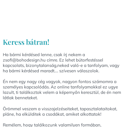
Keress bátran!
Ha bármi kérdésed lenne, csak írj nekem a
zsofi@bohodesign.hu címre. Ez lehet bútorfestéssel
kapcsolats, bizonytalanság,neked való-e a tanfolyam, vagy
ha bármi kérdésed maradt…. szívesen válaszolok.
Én nem egy nagy cég vagyok, nagyon fontos számomra a
személyes kapcsolódás. Az online tanfolyamokkal ez ugye
lazult, ti találkoztok velem a képernyőn keresztül, de én nem
látlak benneteket.
Örömmel veszem a visszajelzéseiteket, tapasztalataitokat,
pláne, ha elkülditek a csodákat, amiket alkottatok!
Remélem, hogy találkozunk valamilyen formában,