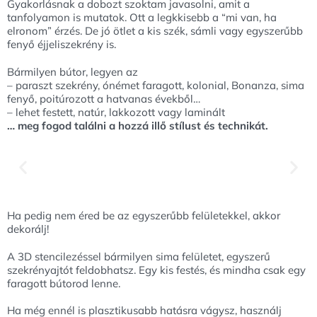
Gyakorlásnak a dobozt szoktam javasolni, amit a
tanfolyamon is mutatok. Ott a legkkisebb a “mi van, ha
elronom” érzés. De jó ötlet a kis szék, sámli vagy egyszerűbb
fenyő éjjeliszekrény is.
Bármilyen bútor, legyen az
– paraszt szekrény, ónémet faragott, kolonial, Bonanza, sima
fenyő, poitúrozott a hatvanas évekből…
– lehet festett, natúr, lakkozott vagy laminált
… meg fogod találni a hozzá illő stílust és technikát.
Ha pedig nem éred be az egyszerűbb felületekkel, akkor
dekorálj!
A 3D stencilezéssel bármilyen sima felületet, egyszerű
szekrényajtót feldobhatsz. Egy kis festés, és mindha csak egy
faragott bútorod lenne.
Ha még ennél is plasztikusabb hatásra vágysz, használj