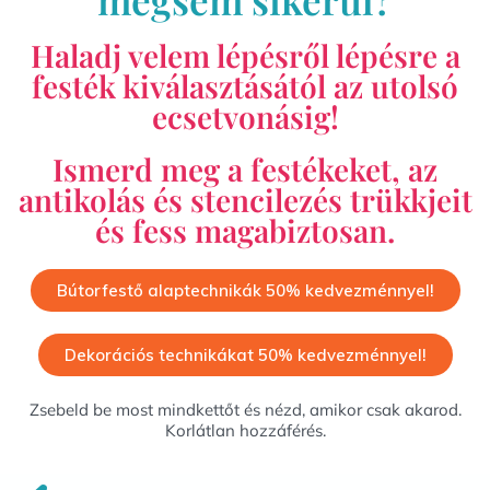
Haladj velem lépésről lépésre a
festék kiválasztásától az utolsó
ecsetvonásig!
Ismerd meg a festékeket, az
antikolás és stencilezés trükkjeit
és fess magabiztosan.
Bútorfestő alaptechnikák 50% kedvezménnyel!
Dekorációs technikákat 50% kedvezménnyel!
Zsebeld be most mindkettőt és nézd, amikor csak akarod.
Korlátlan hozzáférés.