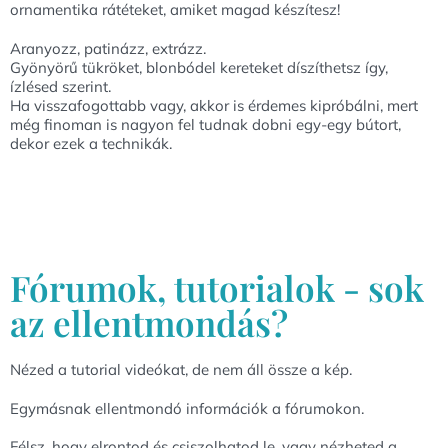
ornamentika rátéteket, amiket magad készítesz!
Aranyozz, patinázz, extrázz.
Gyönyörű tükröket, blonbódel kereteket díszíthetsz így,
ízlésed szerint.
Ha visszafogottabb vagy, akkor is érdemes kipróbálni, mert
még finoman is nagyon fel tudnak dobni egy-egy bútort,
dekor ezek a technikák.
Fórumok, tutorialok - sok
az ellentmondás?
Nézed a tutorial videókat, de nem áll össze a kép.
Egymásnak ellentmondó információk a fórumokon.
Félsz, hogy elrontod és csiszolhatod le, vagy nézheted a