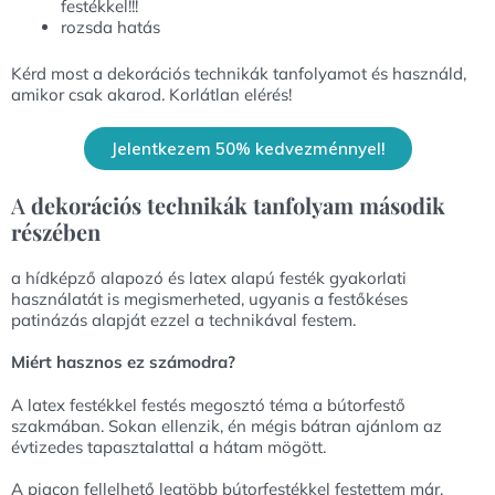
festékkel!!!
rozsda hatás
Kérd most a dekorációs technikák tanfolyamot és használd,
amikor csak akarod. Korlátlan elérés!
Jelentkezem 50% kedvezménnyel!
A
dekorációs technikák tanfolyam második
részében
a hídképző alapozó és latex alapú festék gyakorlati
használatát is megismerheted, ugyanis a festőkéses
patinázás alapját ezzel a technikával festem.
Miért hasznos ez számodra?
A latex festékkel festés megosztó téma a bútorfestő
szakmában. Sokan ellenzik, én mégis bátran ajánlom az
évtizedes tapasztalattal a hátam mögött.
A piacon fellelhető legtöbb bútorfestékkel festettem már,