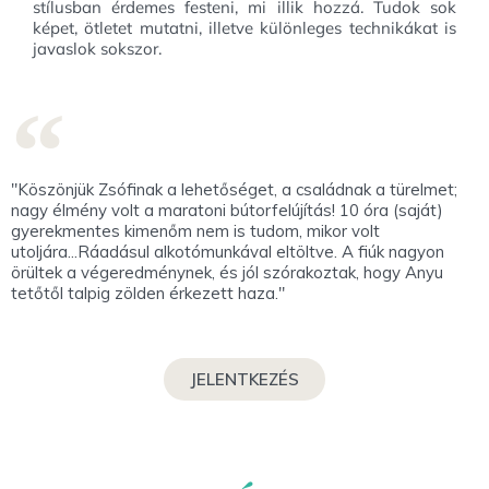
stílusban érdemes festeni, mi illik hozzá. Tudok sok
képet, ötletet mutatni, illetve különleges technikákat is
javaslok sokszor.
"Köszönjük Zsófinak a lehetőséget, a családnak a türelmet;
nagy élmény volt a maratoni bútorfelújítás! 10 óra (saját)
gyerekmentes kimenőm nem is tudom, mikor volt
utoljára...Ráadásul alkotómunkával eltöltve. A fiúk nagyon
örültek a végeredménynek, és jól szórakoztak, hogy Anyu
tetőtől talpig zölden érkezett haza."
JELENTKEZÉS