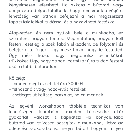
kényelmesen lefesthető. Ha akkora a bútorod, vagy
annyi extra dolgot találtál ki, hogy nem érünk a végére,
lehetőség van otthon befejezni a már megszerzett
tapasztalatokkal, tudással és a hazavihető festékkel.
Alapvetően én nem nyúlok bele a munkádba, ez
szerintem nagyon fontos. Megmutatom, hogyan kell
festeni, esetleg a szék lábán elkezdem, de folytatni és
befejezni te fogod. Úgy mész haza, hogy te festetted.
Úgy mész haza, hogy megtanulsz technikákat,
trükköket. Úgy, hogy otthon, bármikor újra tudod festeni
akár a többi bútorodon!
Költség:
– minden megkezdett fél óra 3000 Ft
– felhasznált vagy hazavivős festékek
– esetleges útiköltség, parkolás, ha én mennék
Az egyéni workshopon többféle technikát van
lehetőséged kipróbálni, minden kérdésedre akár
gyakorlati választ is kaphatsz! Ha bonyolultabb
bútorod van, szívesen besegítek a munkába, illetve az
ötletelési szakaszba is: melyik bútort hogyan, milyen