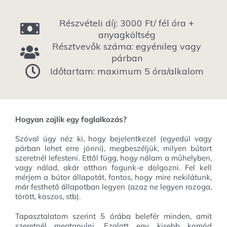
Részvételi díj: 3000 Ft/ fél óra +
anyagköltség
Résztvevők száma: egyénileg vagy
párban
Időtartam: maximum 5 óra/alkalom
Hogyan zajlik egy foglalkozás?
Szóval úgy néz ki, hogy bejelentkezel (egyedül vagy
párban lehet erre jönni), megbeszéljük, milyen bútort
szeretnél lefesteni. Ettől függ, hogy nálam a műhelyben,
vagy nálad, akár otthon fogunk-e dolgozni. Fel kell
mérjem a bútor állapotát, fontos, hogy mire nekilátunk,
már festhető állapotban legyen (azaz ne legyen rozoga,
törött, koszos, stb).
Tapasztalatom szerint 5 órába belefér minden, amit
szeretnél megtanulni. Ezalatt egy kisebb komód