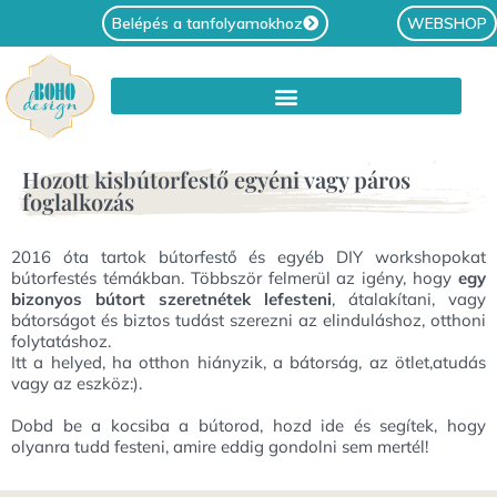
Belépés a tanfolyamokhoz
WEBSHOP
Hozott kisbútorfestő egyéni vagy páros
foglalkozás
2016 óta tartok bútorfestő és egyéb DIY workshopokat
bútorfestés témákban.
Többször felmerül az igény, hogy
egy
bizonyos bútort szeretnétek lefesteni
, átalakítani, vagy
bátorságot és biztos tudást szerezni az elinduláshoz, otthoni
folytatáshoz.
Itt a helyed, ha otthon hiányzik, a bátorság, az ötlet,atudás
vagy az eszköz:).
Dobd be a kocsiba a bútorod, hozd ide és segítek, hogy
olyanra tudd festeni, amire eddig gondolni sem mertél!