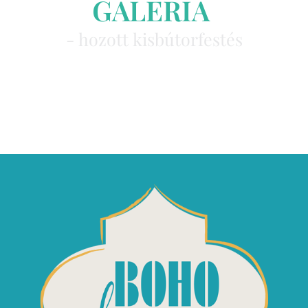
GALÉRIA
-
h
o
z
o
t
t
k
i
s
b
ú
t
o
r
f
e
s
t
é
s