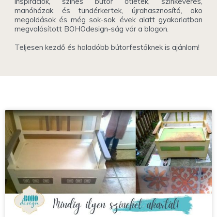
inspirációk, színes bútor ötletek, színkeverés,
manóházak és tündérkertek, újrahasznosító, öko
megoldások és még sok-sok, évek alatt gyakorlatban
megvalósított BOHOdesign-ság vár a blogon.
Teljesen kezdő és haladóbb bútorfestőknek is ajánlom!