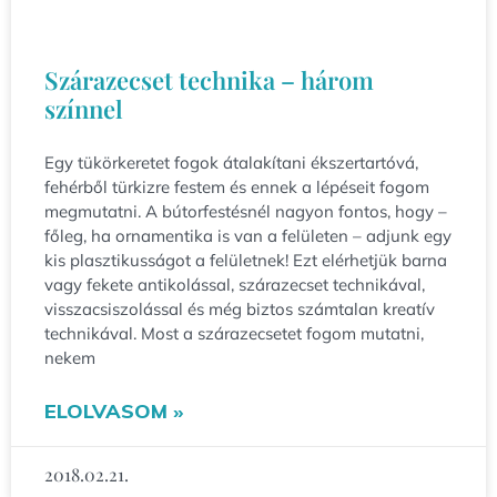
Szárazecset technika – három
színnel
Egy tükörkeretet fogok átalakítani ékszertartóvá,
fehérből türkizre festem és ennek a lépéseit fogom
megmutatni. A bútorfestésnél nagyon fontos, hogy –
főleg, ha ornamentika is van a felületen – adjunk egy
kis plasztikusságot a felületnek! Ezt elérhetjük barna
vagy fekete antikolással, szárazecset technikával,
visszacsiszolással és még biztos számtalan kreatív
technikával. Most a szárazecsetet fogom mutatni,
nekem
ELOLVASOM »
2018.02.21.