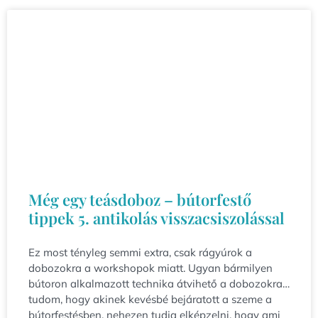
Még egy teásdoboz – bútorfestő
tippek 5. antikolás visszacsiszolással
Ez most tényleg semmi extra, csak rágyúrok a
dobozokra a workshopok miatt. Ugyan bármilyen
bútoron alkalmazott technika átvihető a dobozokra…
tudom, hogy akinek kevésbé bejáratott a szeme a
bútorfestésben, nehezen tudja elképzelni, hogy ami