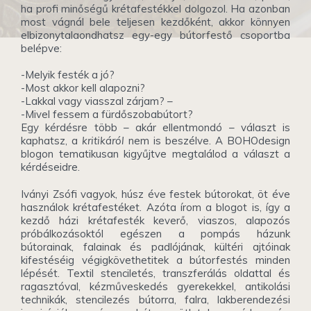
ha profi minőségű krétafestékkel dolgozol. Ha azonban
most vágnál bele teljesen kezdőként, akkor könnyen
elbizonytalaondhatsz egy-egy bútorfestő csoportba
belépve:
-Melyik festék a jó?
-Most akkor kell alapozni?
-Lakkal vagy viasszal zárjam? –
-Mivel fessem a fürdőszobabútort?
Egy kérdésre több – akár ellentmondó – választ is
kaphatsz, a
kritikáról
nem is beszélve. A BOHOdesign
blogon tematikusan kigyűjtve megtalálod a választ a
kérdéseidre.
Iványi Zsófi vagyok, húsz éve festek bútorokat, öt éve
használok krétafestéket. Azóta írom a blogot is, így a
kezdő házi krétafesték keverő, viaszos, alapozós
próbálkozásoktól egészen a pompás házunk
bútorainak, falainak és padlójának, kültéri ajtóinak
kifestéséig végigkövethetitek a bútorfestés minden
lépését. Textil stenciletés, transzferálás oldattal és
ragasztóval, kézműveskedés gyerekekkel, antikolási
technikák, stencilezés bútorra, falra, lakberendezési