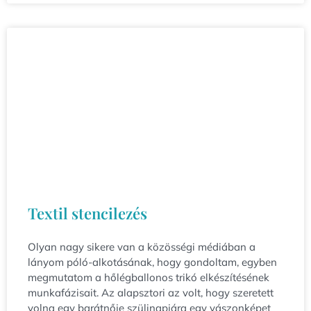
Textil stencilezés
Olyan nagy sikere van a közösségi médiában a
lányom póló-alkotásának, hogy gondoltam, egyben
megmutatom a hőlégballonos trikó elkészítésének
munkafázisait. Az alapsztori az volt, hogy szeretett
volna egy barátnője szülinapjára egy vászonképet