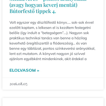
(avagy hogyan keverj mentát)
Bútorfestő tippek 4.
Volt egyszer egy díszítőfestő könyv….. sok-sok évvel
ezelőtt kaptam, s lelkesen el is kezdtem festegetni
belőle (így indult a “betegségem”….). Nagyon sok
praktikus technikai tanács van benne a házilag
keverhető öregítőszertől a flóderezésig… és van
benne egy táblázat, pontos színkeverési arányokkal,
lent ezt mutatom. A könyvet nagyon jó szívvel
ajánlom egyébként mindenkinek, akit érdekel a
ELOLVASOM »
2016.08.07.