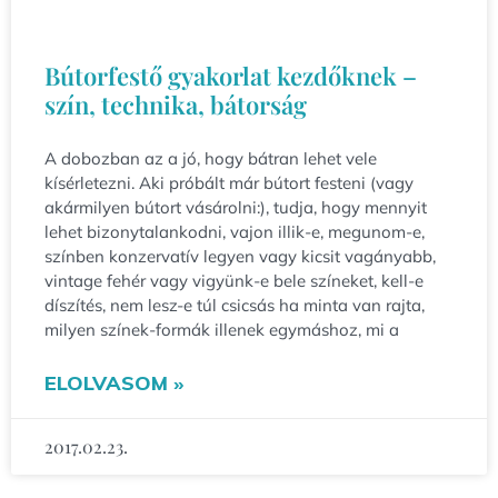
Bútorfestő gyakorlat kezdőknek –
szín, technika, bátorság
A dobozban az a jó, hogy bátran lehet vele
kísérletezni. Aki próbált már bútort festeni (vagy
akármilyen bútort vásárolni:), tudja, hogy mennyit
lehet bizonytalankodni, vajon illik-e, megunom-e,
színben konzervatív legyen vagy kicsit vagányabb,
vintage fehér vagy vigyünk-e bele színeket, kell-e
díszítés, nem lesz-e túl csicsás ha minta van rajta,
milyen színek-formák illenek egymáshoz, mi a
ELOLVASOM »
2017.02.23.