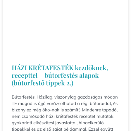
HÁZI KRÉTAFESTÉK kezdőknek,
recepttel – bútorfestés alapok
(bútorfestő tippek 2.)
Bútorfestés. Házilag, viszonylag gazdaságos módon
TE magad is újjá varázsolhatod a régi bútoraidat, és
bizony ez még öko-nak is számít:) Mindenre tapadó,
nem csomósodó házi krétafesték receptet mutatok,
gyakorlati elkészítési javaslattal, hibaelkerülő
tippekkel és az első saját példámmal. Ezzel együtt