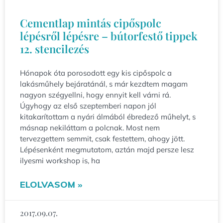
Cementlap mintás cipőspolc
lépésről lépésre – bútorfestő tippek
12. stencilezés
Hónapok óta porosodott egy kis cipőspolc a
lakásműhely bejáratánál, s már kezdtem magam
nagyon szégyellni, hogy ennyit kell várni rá.
Úgyhogy az első szeptemberi napon jól
kitakarítottam a nyári álmából ébredező műhelyt, s
másnap nekiláttam a polcnak. Most nem
tervezgettem semmit, csak festettem, ahogy jött.
Lépésenként megmutatom, aztán majd persze lesz
ilyesmi workshop is, ha
ELOLVASOM »
2017.09.07.