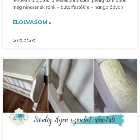
rendelni tudjátok, a festékboltokban pedig az eladók
még nincsenek ránk – bútorfestőkre – hangolódva:)
ELOLVASOM »
2015.05.05.