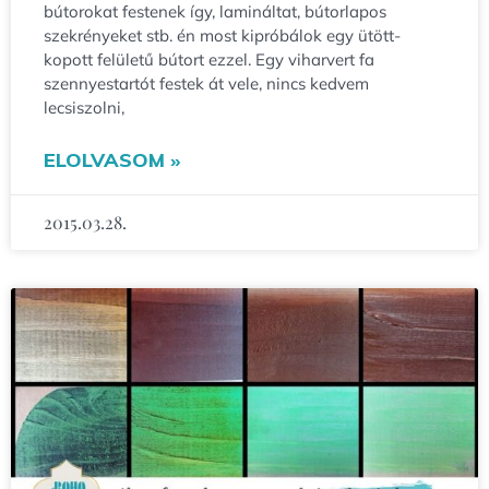
bútorokat festenek így, lamináltat, bútorlapos
szekrényeket stb. én most kipróbálok egy ütött-
kopott felületű bútort ezzel. Egy viharvert fa
szennyestartót festek át vele, nincs kedvem
lecsiszolni,
ELOLVASOM »
2015.03.28.