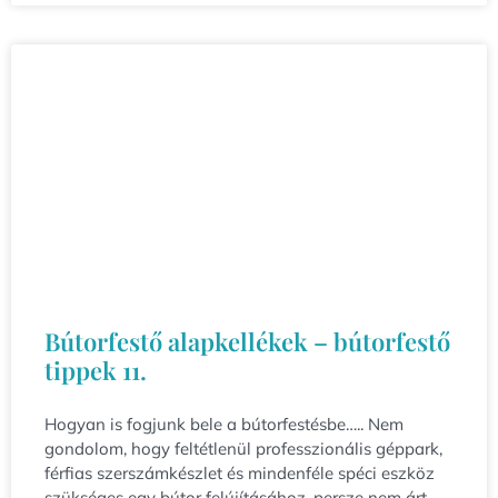
Bútorfestő alapkellékek – bútorfestő
tippek 11.
Hogyan is fogjunk bele a bútorfestésbe….. Nem
gondolom, hogy feltétlenül professzionális géppark,
férfias szerszámkészlet és mindenféle spéci eszköz
szükséges egy bútor felújításához, persze nem árt,