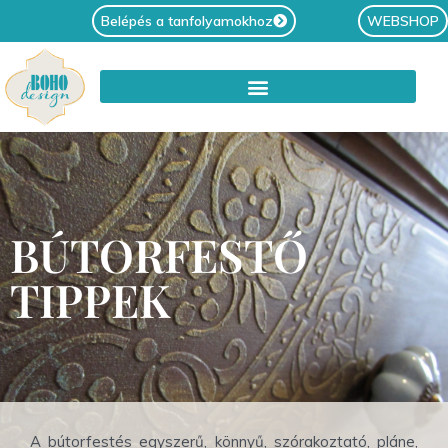
Belépés a tanfolyamokhoz
WEBSHOP
BÚTORFESTŐ
TIPPEK
A bútorfestés egyszerű, könnyű, szórakoztató, pláne,