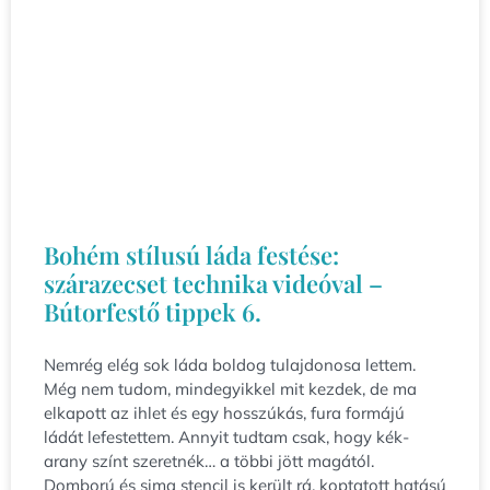
Bohém stílusú láda festése:
szárazecset technika videóval –
Bútorfestő tippek 6.
Nemrég elég sok láda boldog tulajdonosa lettem.
Még nem tudom, mindegyikkel mit kezdek, de ma
elkapott az ihlet és egy hosszúkás, fura formájú
ládát lefestettem. Annyit tudtam csak, hogy kék-
arany színt szeretnék… a többi jött magától.
Domború és sima stencil is került rá, koptatott hatású