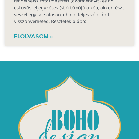
rendelhetsz fotótranszfert (akármennyit) és ha
esküvős, eljegyzéses (stb) témájú a kép, akkor részt
veszel egy sorsoláson, ahol a teljes vételárat
visszanyerheted. Részletek alább:
ELOLVASOM »