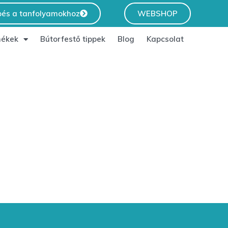
pés a tanfolyamokhoz
WEBSHOP
ékek
Bútorfestő tippek
Blog
Kapcsolat