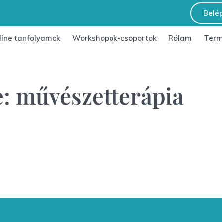
Belé
line tanfolyamok
Workshopok-csoportok
Rólam
Term
: művészetterápia