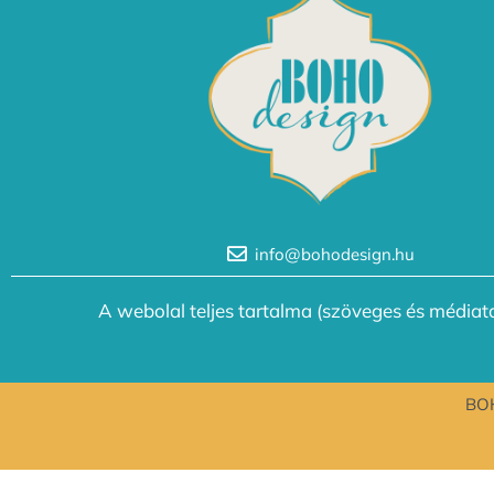
info@bohodesign.hu
A webolal teljes tartalma (szöveges és médiata
BOH