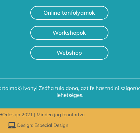
Online tanfolyamok
Workshopok
Webshop
rtalmak) Iványi Zsófia tulajdona, azt felhasználni szigorúa
lehetséges.
Odesign 2021 | Minden jog fenntartva
Design: Especial Design