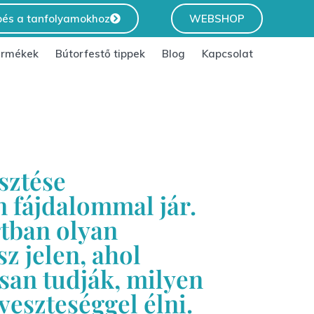
pés a tanfolyamokhoz
WEBSHOP
ermékek
Bútorfestő tippek
Blog
Kapcsolat
sztése
 fájdalommal jár.
tban olyan
z jelen, ahol
san tudják, milyen
 veszteséggel élni.