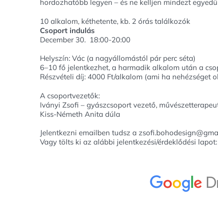
hordozhatóbb legyen – és ne kelljen mindezt egyedül
10 alkalom, kéthetente, kb. 2 órás találkozók
Csoport indulás
December 30. 18:00-20:00
Helyszín: Vác (a nagyállomástól pár perc séta)
6–10 fő jelentkezhet, a harmadik alkalom után a csop
Részvételi díj: 4000 Ft/alkalom (ami ha nehézséget 
A csoportvezetők:
Iványi Zsofi – gyászcsoport vezető, művészetterapeu
Kiss-Németh Anita dúla
Jelentkezni emailben tudsz a zsofi.bohodesign@gmail
Vagy tölts ki az alábbi jelentkezési/érdeklődési lapot: