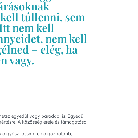
várásoknak
kell túllenni, sem
Itt nem kell
nnyeidet, nem kell
élned – elég, ha
n vagy.
hetsz egyedül vagy pároddal is. Egyedül
gértésre. A közösség ereje és támogatása
..
y a gyász lassan feldolgozhatóbb,