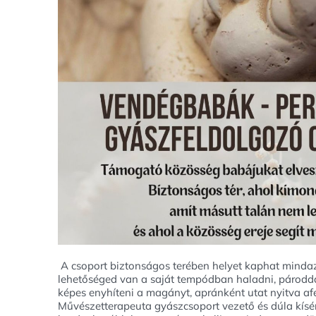
A csoport biztonságos terében helyet kaphat mindaz
lehetőséged van a saját tempódban haladni, pároddal
képes enyhíteni a magányt, apránként utat nyitva af
Művészetterapeuta gyászcsoport vezető és dúla kísér