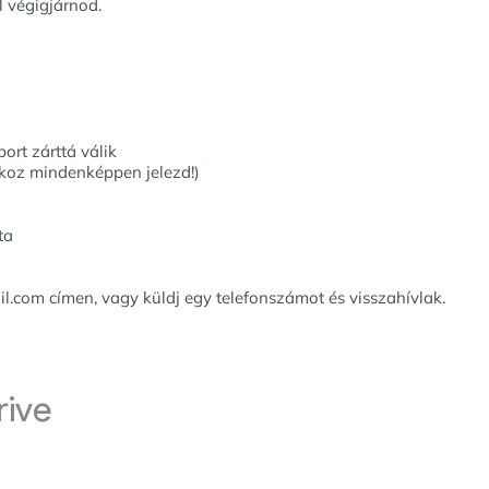
 végigjárnod.
ort zárttá válik
okoz mindenképpen jelezd!)
ta
.com címen, vagy küldj egy telefonszámot és visszahívlak.