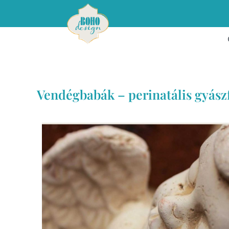
Vendégbabák – perinatális gyász