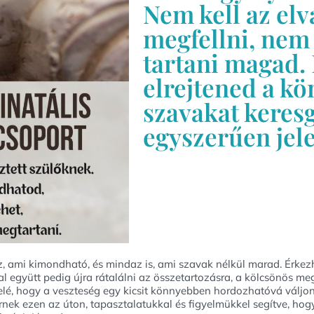
Nem kell az el
megfellni, nem 
tartani magad. 
elrejtened a kö
szavakat keresg
egyszerűen jele
, ami kimondható, és mindaz is, ami szavak nélkül marad. Érkez
 együtt pedig újra rátalálni az összetartozásra, a kölcsönös me
elé, hogy a veszteség egy kicsit könnyebben hordozhatóvá váljon
nek ezen az úton, tapasztalatukkal és figyelmükkel segítve, hog