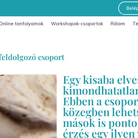
Belé
Online tanfolyamok
Workshopok-csoportok
Rólam
T
feldolgozó csoport
Egy kisaba elve
kimondhatatlan
Ebben a csopor
közegben lehets
mások is ponto
érzés egy ilyen