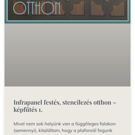
Infrapanel festés, stencilezés otthon –
képfűtés 1.
Mivel nem sok helyünk van a függőleges falakon
(semennyi), kitaláltam, hogy a plafonról fogunk