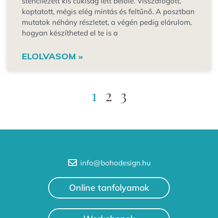
stencilezett kis cukiság lett belőle. Visszafogott,
koptatott, mégis elég mintás és feltűnő. A posztban
mutatok néhány részletet, a végén pedig elárulom,
hogyan készítheted el te is a
ELOLVASOM »
1
2
3
info@bohodesign.hu
Online tanfolyamok