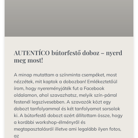
AUTENTÍCO bútorfestő doboz – nyerd
meg most!
A minap mutattam a színminta csempéket, most
nézzétek, mit kaptok a dobozban! Emlékeztetőül
írom, hogy nyereményjáték fut a Facebook
oldalamon, ahol szavazhatsz, melyik szín-párral
festenél legszívesebben. A szavazók közt egy
dobozt tanfolyammal és két tanfolyamot sorsolok
ki. A bútorfestő dobozt azért állítottam össze, hogy
a korábbi workshop-élményről és
megtapasztalásról illetve ami legalább ilyen fotos,
az