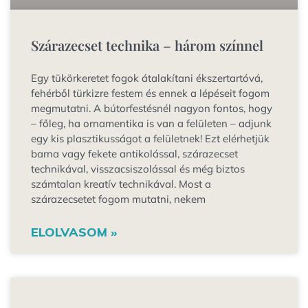
Szárazecset technika – három színnel
Egy tükörkeretet fogok átalakítani ékszertartóvá,
fehérből türkizre festem és ennek a lépéseit fogom
megmutatni. A bútorfestésnél nagyon fontos, hogy
– főleg, ha ornamentika is van a felületen – adjunk
egy kis plasztikusságot a felületnek! Ezt elérhetjük
barna vagy fekete antikolással, szárazecset
technikával, visszacsiszolással és még biztos
számtalan kreatív technikával. Most a
szárazecsetet fogom mutatni, nekem
ELOLVASOM »