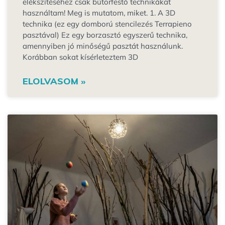
elékszítéséhez csak bútorfestő technikákat
használtam! Meg is mutatom, miket. 1. A 3D
technika (ez egy domború stencilezés Terrapieno
pasztával) Ez egy borzasztó egyszerű technika,
amennyiben jó minőségű pasztát használunk.
Korábban sokat kísérleteztem 3D
ELOLVASOM »