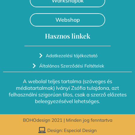
Workshopok
Webshop
Hasznos linkek
Adatkezelési tájékoztató
Általános Szerződési Feltételek
A webolal teljes tartalma (szöveges és
médiatartalmak) Iványi Zsófia tulajdona, azt
felhasználni szigorúan tilos, csak a szerző előzetes
beleegyezésével lehetséges.
BOHOdesign 2021 | Minden jog fenntartva
Design: Especial Design