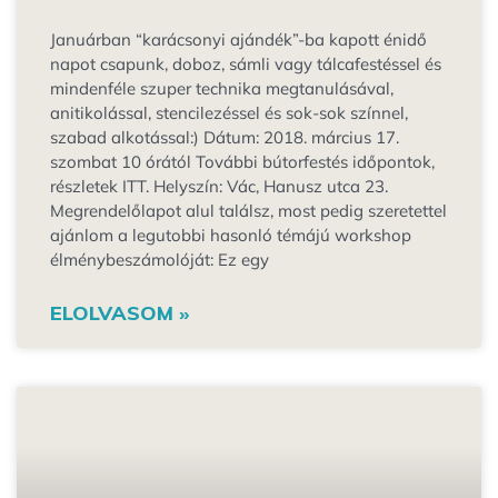
Januárban “karácsonyi ajándék”-ba kapott énidő
napot csapunk, doboz, sámli vagy tálcafestéssel és
mindenféle szuper technika megtanulásával,
anitikolással, stencilezéssel és sok-sok színnel,
szabad alkotással:) Dátum: 2018. március 17.
szombat 10 órától További bútorfestés időpontok,
részletek ITT. Helyszín: Vác, Hanusz utca 23.
Megrendelőlapot alul találsz, most pedig szeretettel
ajánlom a legutobbi hasonló témájú workshop
élménybeszámolóját: Ez egy
ELOLVASOM »