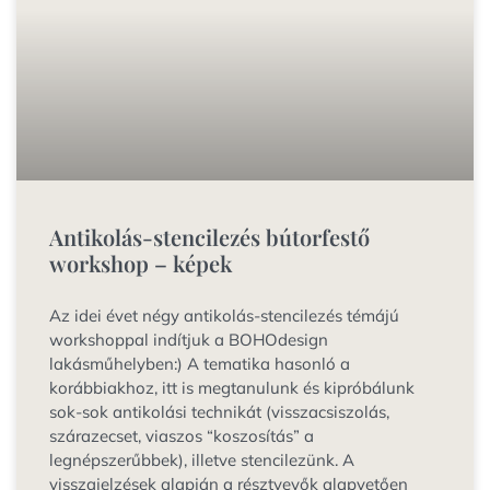
Antikolás-stencilezés bútorfestő
workshop – képek
Az idei évet négy antikolás-stencilezés témájú
workshoppal indítjuk a BOHOdesign
lakásműhelyben:) A tematika hasonló a
korábbiakhoz, itt is megtanulunk és kipróbálunk
sok-sok antikolási technikát (visszacsiszolás,
szárazecset, viaszos “koszosítás” a
legnépszerűbbek), illetve stencilezünk. A
visszajelzések alapján a résztvevők alapvetően