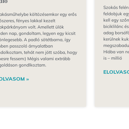
dló
Szokás felén
feldobjuk eg
akásműhelybe költözésemkor egy erős
kell egy sző
ószeres, fényes lakkal kezelt
biciklilánc é
akpárkányom volt. Amellett ülök
adag borsófő
den nap, gondoltam, legyen egy kicsit
kerülnek kuk
önlegesebb. A padló sötétbarna, így
megszabadul t
nben passzoló árnyalatban
Hiába van n
dolkoztam, tehát nem jött szóba, hogy
is – millió
nesre fessem:) Mégis valami extrább
oldáson gondlkoztam.
ELOLVAS
OLVASOM »