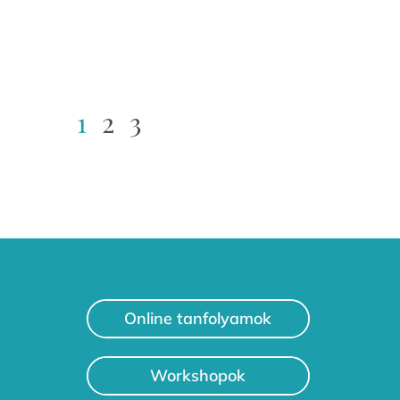
1
2
3
Online tanfolyamok
Workshopok