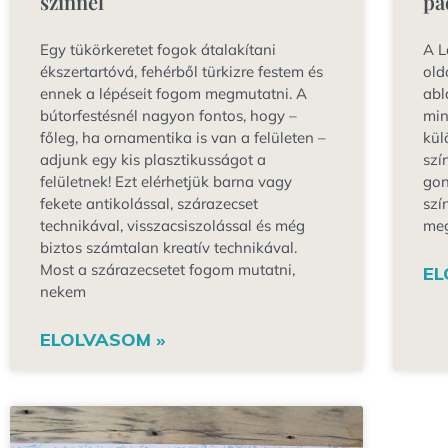
színnel
pa
Egy tükörkeretet fogok átalakítani
A L
ékszertartóvá, fehérből türkizre festem és
old
ennek a lépéseit fogom megmutatni. A
abl
bútorfestésnél nagyon fontos, hogy –
min
főleg, ha ornamentika is van a felületen –
kül
adjunk egy kis plasztikusságot a
szí
felületnek! Ezt elérhetjük barna vagy
gon
fekete antikolással, szárazecset
szí
technikával, visszacsiszolással és még
meg
biztos számtalan kreatív technikával.
Most a szárazecsetet fogom mutatni,
EL
nekem
ELOLVASOM »