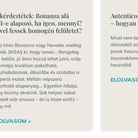
 kérdeztétek: Bonanza alá
Autentico
ll-e alapozó, ha igen, mennyi?
– hogyan 
vel fessek homogén felületet?
Mivel nem ta
útmutatót az
a híres Bonanza vagy Nevada, esetleg
porok haszn
edo (IKEA!) ki, hogy ismeri… Rengeteg
összeraktam 
 belőle, jó áron hozzá lehet jutni, szép
használd!
ormája, kiválóan pakolható,
yhabútornak, étkezőbe és szobába is
perül mutat. Méltán népszerű
ELOLVAS
orfestő alapanyag…. Egyetlen hibája,
y bizony átvérzik. Sok helyen sokat
etett már olvasni – én is írtam erről:) –
y mit
OLVASOM »