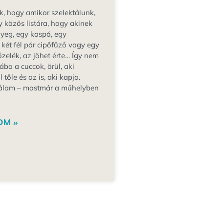
k, hogy amikor szelektálunk,
y közös listára, hogy akinek
nyeg, egy kaspó, egy
s két fél pár cipőfűző vagy egy
zelék, az jöhet érte… Így nem
ába a cuccok, örül, aki
őle és az is, aki kapja.
álam – mostmár a műhelyben
OM »