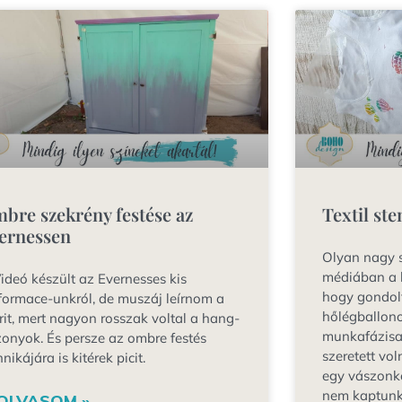
bre szekrény festése az
Textil ste
ernessen
Olyan nagy s
médiában a 
eó készült az Evernesses kis
hogy gondol
formace-unkról, de muszáj leírnom a
hőlégballono
rit, mert nagyon rosszak voltal a hang-
munkafázisai
zonyok. És persze az ombre festés
szeretett vo
hnikájára is kitérek picit.
egy vászonké
nem kaptunk f
OLVASOM »