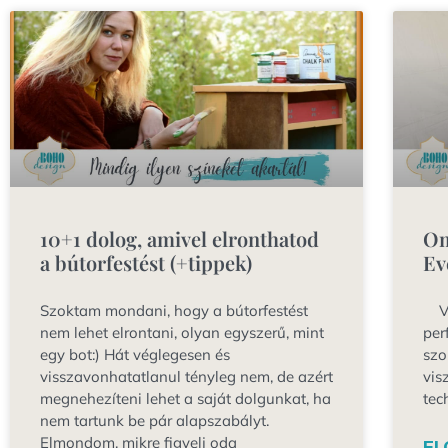
10+1 dolog, amivel elronthatod
Om
a bútorfestést (+tippek)
Ev
Szoktam mondani, hogy a bútorfestést
Vid
nem lehet elrontani, olyan egyszerű, mint
per
egy bot:) Hát véglegesen és
szo
visszavonhatatlanul tényleg nem, de azért
vis
megnehezíteni lehet a saját dolgunkat, ha
tec
nem tartunk be pár alapszabályt.
Elmondom, mikre figyelj oda
EL