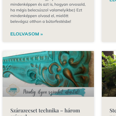
mindenképpen és azt is, hogyan orvosold,
ha mégis belecsúszol valamelyikbe:) Ezt
mindenképpen olvasd el, mielőtt
belevágsz otthon a bútorfestésbe!
ELOLVASOM »
Szárazecset technika – három
St