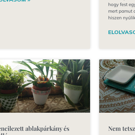
hogy fest egy
mert pamut 
hiszen nyúli
ELOLVAS
encilezett ablakpárkány és
Nem tetsz