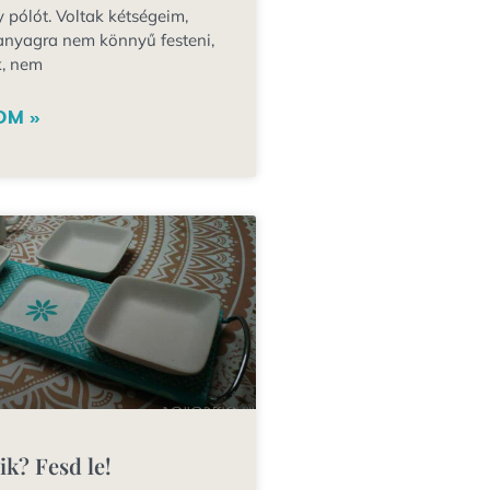
 pólót. Voltak kétségeim,
anyagra nem könnyű festeni,
k, nem
OM »
ik? Fesd le!