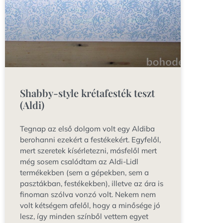
Shabby-style krétafesték teszt
(Aldi)
Tegnap az első dolgom volt egy Aldiba
berohanni ezekért a festékekért. Egyfelől,
mert szeretek kísérletezni, másfelől mert
még sosem csalódtam az Aldi-Lidl
termékekben (sem a gépekben, sem a
pasztákban, festékekben), illetve az ára is
finoman szólva vonzó volt. Nekem nem
volt kétségem afelől, hogy a minősége jó
lesz, így minden színből vettem egyet