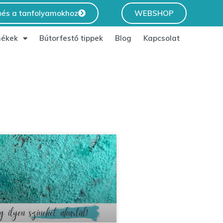
pés a tanfolyamokhoz
WEBSHOP
ékek
Bútorfestő tippek
Blog
Kapcsolat