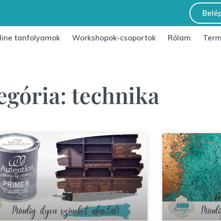
Belé
line tanfolyamok
Workshopok-csoportok
Rólam
Term
egória: technika