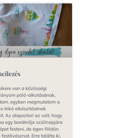
ncilezés
ikere van a közösségi
lányom póló-alkotásának,
tam, egyben megmutatom a
s trikó elkészítésének
t. Az alapsztori az volt, hogy
lna egy barátnője szülinapjára
pet festeni, de égen-földön
estővásznat. Erre találta ki,