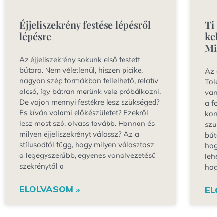
Éjjeliszekrény festése lépésről
Ti
lépésre
ke
Mi
Az éjjeliszekrény sokunk első festett
bútora. Nem véletlenül, hiszen picike,
Az 
nagyon szép formákban fellelhető, relatív
Tol
olcsó, így bátran merünk vele próbálkozni.
van
De vajon mennyi festékre lesz szükséged?
a f
És kíván valami előkészületet? Ezekről
kon
lesz most szó, olvass tovább. Honnan és
szu
milyen éjjeliszekrényt válassz? Az a
bút
stílusodtól függ, hogy milyen választasz,
hog
a legegyszerűbb, egyenes vonalvezetésű
leh
szekrénytől a
hog
ELOLVASOM »
EL