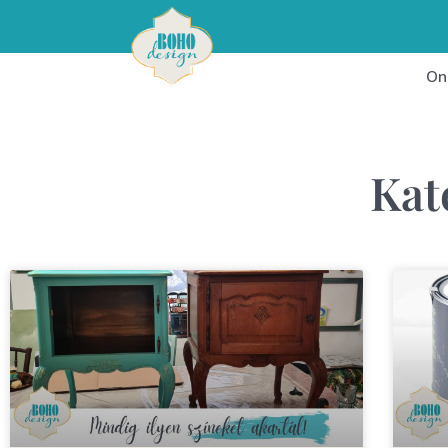
On
Kat