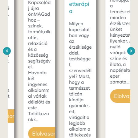
Kapcsolód
etterápi
a
j újra
a
természet
önMAGad
minden
hoz –
érzékszerv
Milyen
színek,
ünket
kapcsolat
formák,alk
kényezteti
ban vagy
otás,
ilyenkor. A
az
relaxáció
nyíló
érzékisége
és a
virágok
ddel,
közösség
színe és
testiségge
segítségév
illata, a
l,
el.
napérlelte
szenvedéll
Havonta
eper
yel? Most,
két
zamata,…
hogy a
ingyenes
természet
alkalomm
tálcán
Elolvasom
al várlak
kínálja
délelőtt és
gyümölcs
este.
eit,
Találkozu
som
virágait a
nk?…
legjobb
alkalom a
Elolvasom
töltekezés