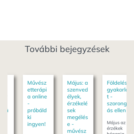
További bejegyzések
Művész
Május: a
Földelés
etterápi
szenved
gyakorla
a online
élyek,
t -
-
érzékelé
szorong
próbáld
sek
ás ellen
ki
megélés
Május az
ingyen!
e -
érzékek
művész
hónapja,