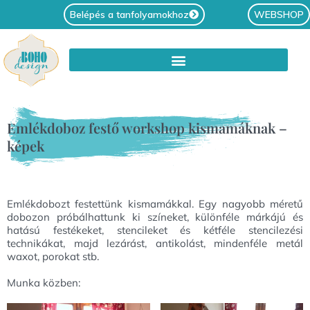
Belépés a tanfolyamokhoz
WEBSHOP
Emlékdoboz festő workshop kismamáknak –
képek
Emlékdobozt festettünk kismamákkal. Egy nagyobb méretű
dobozon próbálhattunk ki színeket, különféle márkájú és
hatású festékeket, stencileket és kétféle stencilezési
technikákat, majd lezárást, antikolást, mindenféle metál
waxot, porokat stb.
Munka közben: