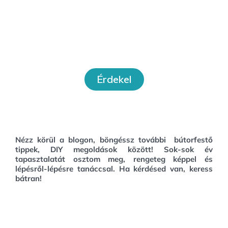
Workshopok
Érdekel
Nézz körül a blogon, böngéssz további bútorfestő
tippek, DIY megoldások között!
Sok-sok év
tapasztalatát osztom meg, rengeteg képpel és
lépésről-lépésre tanáccsal. Ha kérdésed van, keress
bátran!