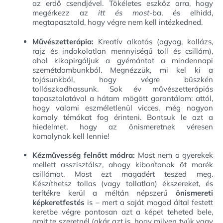
az erdő csendjével. Tökéletes eszköz arra, hogy
megérkezz az
itt és most
-ba, és elhidd,
megtapasztald, hogy végre nem kell intézkedned.
Művészetterápia:
Kreatív alkotás (agyag, kollázs,
rajz és indokolatlan mennyiségű toll és csillám),
ahol kikapirgáljuk a gyémántot a mindennapi
szemétdombunkból. Megnézzük, mi kel ki a
tojásunkból, hogy végre büszkén
tollászkodhassunk. Sok év művészetterápiás
tapasztalatával a hátam mögött garantálom: attól,
hogy valami eszméletlenül vicces, még nagyon
komoly témákat fog érinteni. Bontsuk le azt a
hiedelmet, hogy az önismeretnek véresen
komolynak kell lennie!
Kézművesség felnőtt módra:
Most nem a gyerekek
mellett asszisztálsz, ahogy kiborítanak öt marék
csillámot. Most ezt magadért teszed meg.
Készíthetsz tollas (vagy tollatlan) ékszereket, és
terítékre kerül a méltán népszerű
önismereti
képkeretfestés
is – mert a saját magad által festett
keretbe végre pontosan azt a képet teheted bele,
amit te szeretnél (akár azt is, hogy milyen tyúk vagy