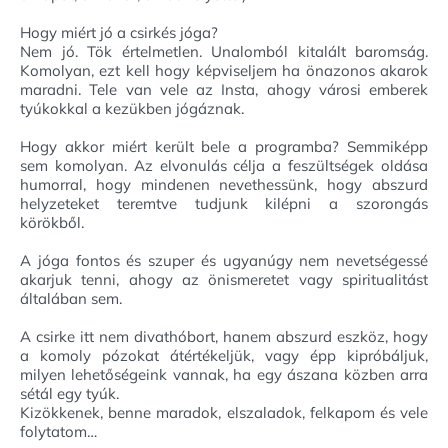
Hogy miért jó a csirkés jóga?
Nem jó. Tök értelmetlen. Unalomból kitalált baromság.
Komolyan, ezt kell hogy képviseljem ha önazonos akarok
maradni. Tele van vele az Insta, ahogy városi emberek
tyúkokkal a kezükben jógáznak.
Hogy akkor miért került bele a programba? Semmiképp
sem komolyan. Az elvonulás célja a feszültségek oldása
humorral, hogy mindenen nevethessünk, hogy abszurd
helyzeteket teremtve tudjunk kilépni a szorongás
körökből.
A jóga fontos és szuper és ugyanúgy nem nevetségessé
akarjuk tenni, ahogy az önismeretet vagy spiritualitást
általában sem.
A csirke itt nem divathóbort, hanem abszurd eszköz, hogy
a komoly pózokat átértékeljük, vagy épp kipróbáljuk,
milyen lehetőségeink vannak, ha egy ászana közben arra
sétál egy tyúk.
Kizökkenek, benne maradok, elszaladok, felkapom és vele
folytatom…