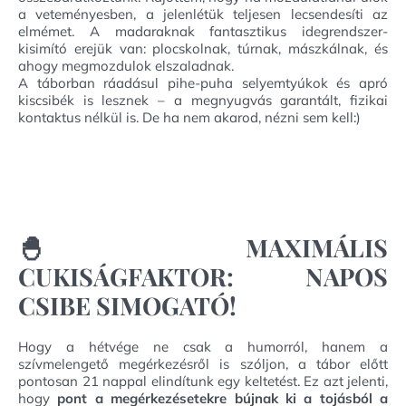
a veteményesben, a jelenlétük teljesen lecsendesíti az
elmémet. A madaraknak fantasztikus idegrendszer-
kisimító erejük van: plocskolnak, túrnak, mászkálnak, és
ahogy megmozdulok elszaladnak.
A táborban ráadásul pihe-puha selyemtyúkok és apró
kiscsibék is lesznek – a megnyugvás garantált, fizikai
kontaktus nélkül is. De ha nem akarod, nézni sem kell:)
🐣 MAXIMÁLIS
CUKISÁGFAKTOR: NAPOS
CSIBE SIMOGATÓ!
Hogy a hétvége ne csak a humorról, hanem a
szívmelengető megérkezésről is szóljon, a tábor előtt
pontosan 21 nappal elindítunk egy keltetést. Ez azt jelenti,
hogy
pont a megérkezésetekre bújnak ki a tojásból a