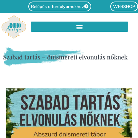
Belépés a tanfolyamokhoz
WEBSHOP
Szabad tartás – önismereti elvonulás nőknek