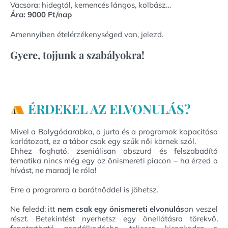
Vacsora: hidegtál, kemencés lángos, kolbász…
Ára: 9000 Ft/nap
Amennyiben ételérzékenységed van, jelezd.
Gyere, tojjunk a szabályokra!
ÉRDEKEL AZ ELVONULÁS?
Mivel a Bolygódarabka, a jurta és a programok kapacitása
korlátozott, ez a tábor csak egy szűk női körnek szól.
Ehhez fogható, zseniálisan abszurd és felszabadító
tematika nincs még egy az önismereti piacon – ha érzed a
hívást, ne maradj le róla!
Erre a programra a barátnőddel is jöhetsz.
Ne feledd: itt
nem csak egy önismereti elvonulás
on veszel
részt. Betekintést nyerhetsz egy önellátásra törekvő,