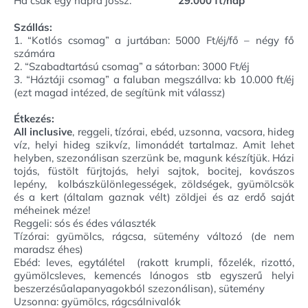
Ha csak egy napra jössz:
29.000 ft/nap
Szállás:
1. “Kotlós csomag” a jurtában: 5000 Ft/éj/fő – négy fő
számára
2. “Szabadtartású csomag” a sátorban: 3000 Ft/éj
3. “Háztáji csomag” a faluban megszállva: kb 10.000 ft/éj
(ezt magad intézed, de segítünk mit válassz)
Étkezés:
All inclusive
, reggeli, tízórai, ebéd, uzsonna, vacsora, hideg
víz, helyi hideg szikvíz, limonádét tartalmaz. Amit lehet
helyben, szezonálisan szerzünk be, magunk készítjük. Házi
tojás, füstölt fürjtojás, helyi sajtok, bocitej, kovászos
lepény, kolbászkülönlegességek, zöldségek, gyümölcsök
és a kert (általam gaznak vélt) zöldjei és az erdő saját
méheinek méze!
Reggeli: sós és édes választék
Tízórai: gyümölcs, rágcsa, sütemény változó (de nem
maradsz éhes)
Ebéd: leves, egytálétel (rakott krumpli, főzelék, rizottó,
gyümölcsleves, kemencés lánogos stb egyszerű helyi
beszerzésűalapanyagokból szezonálisan), sütemény
Uzsonna: gyümölcs, rágcsálnivalók