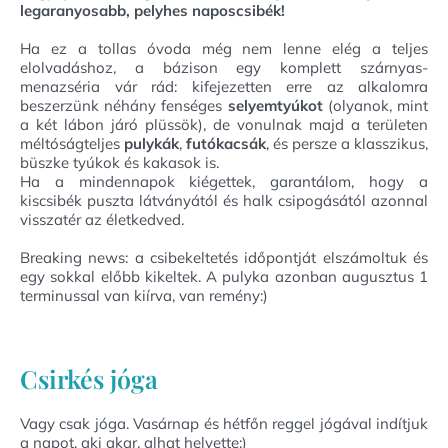
legaranyosabb, pelyhes naposcsibék!
Ha ez a tollas óvoda még nem lenne elég a teljes
elolvadáshoz, a bázison egy komplett szárnyas-
menazséria vár rád: kifejezetten erre az alkalomra
beszerzünk néhány fenséges
selyemtyúkot
(olyanok, mint
a két lábon járó plüssök), de vonulnak majd a területen
méltóságteljes
pulykák
,
futókacsák
, és persze a klasszikus,
büszke tyúkok és kakasok is.
Ha a mindennapok kiégettek, garantálom, hogy a
kiscsibék puszta látványától és halk csipogásától azonnal
visszatér az életkedved.
Breaking news: a csibekeltetés időpontját elszámoltuk és
egy sokkal előbb kikeltek. A pulyka azonban augusztus 1
terminussal van kiírva, van remény:)
Csirkés jóga
Vagy csak jóga. Vasárnap és hétfőn reggel jógával indítjuk
a napot, aki akar, alhat helyette:)