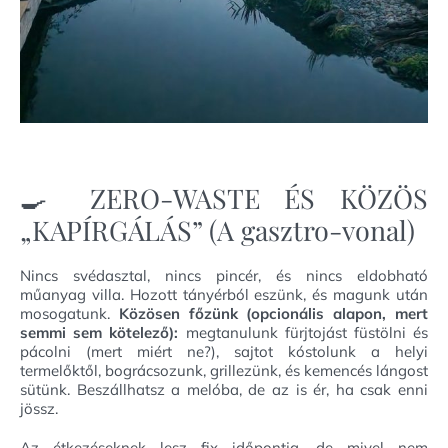
🍳 ZERO-WASTE ÉS KÖZÖS
„KAPÍRGÁLÁS” (A gasztro-vonal)
Nincs svédasztal, nincs pincér, és nincs eldobható
műanyag villa. Hozott tányérból eszünk, és magunk után
mosogatunk.
Közösen főzünk (opcionális alapon, mert
semmi sem kötelező):
megtanulunk fürjtojást füstölni és
pácolni (mert miért ne?), sajtot kóstolunk a helyi
termelőktől, bográcsozunk, grillezünk, és kemencés lángost
sütünk. Beszállhatsz a melóba, de az is ér, ha csak enni
jössz.
Az étkezéseknek lesz fix időpontja, de mivel nem