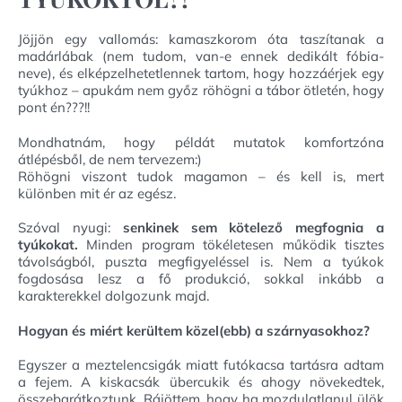
Jöjjön egy vallomás: kamaszkorom óta taszítanak a
madárlábak (nem tudom, van-e ennek dedikált fóbia-
neve), és elképzelhetetlennek tartom, hogy hozzáérjek egy
tyúkhoz – apukám nem győz röhögni a tábor ötletén, hogy
pont én???!!
Mondhatnám, hogy példát mutatok komfortzóna
átlépésből, de nem tervezem:)
Röhögni viszont tudok magamon – és kell is, mert
különben mit ér az egész.
Szóval nyugi:
senkinek sem kötelező megfognia a
tyúkokat.
Minden program tökéletesen működik tisztes
távolságból, puszta megfigyeléssel is. Nem a tyúkok
fogdosása lesz a fő produkció, sokkal inkább a
karakterekkel dolgozunk majd.
Hogyan és miért kerültem közel(ebb) a szárnyasokhoz?
Egyszer a meztelencsigák miatt futókacsa tartásra adtam
a fejem. A kiskacsák übercukik és ahogy növekedtek,
összebarátkoztunk. Rájöttem, hogy ha mozdulatlanul ülök