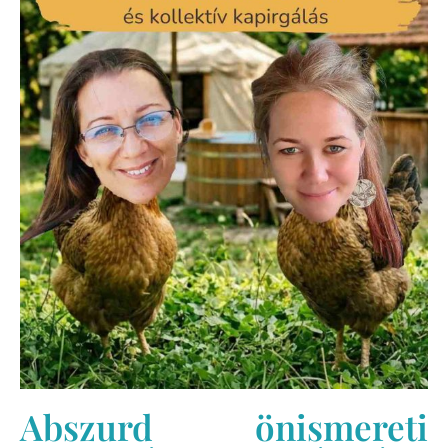
Abszurd önismereti