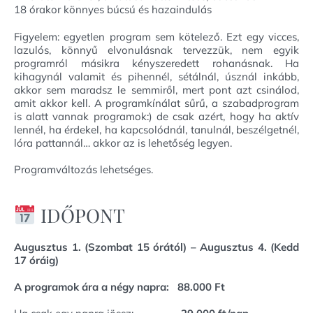
18 órakor könnyes búcsú és hazaindulás
Figyelem: egyetlen program sem kötelező. Ezt egy vicces,
lazulós, könnyű elvonulásnak tervezzük, nem egyik
programról másikra kényszeredett rohanásnak. Ha
kihagynál valamit és pihennél, sétálnál, úsznál inkább,
akkor sem maradsz le semmiről, mert pont azt csinálod,
amit akkor kell. A programkínálat sűrű, a szabadprogram
is alatt vannak programok:) de csak azért, hogy ha aktív
lennél, ha érdekel, ha kapcsolódnál, tanulnál, beszélgetnél,
lóra pattannál… akkor az is lehetőség legyen.
Programváltozás lehetséges.
IDŐPONT
Augusztus 1. (Szombat 15 órától) – Augusztus 4. (Kedd
17 óráig)
A programok ára a négy napra: 88.000 Ft