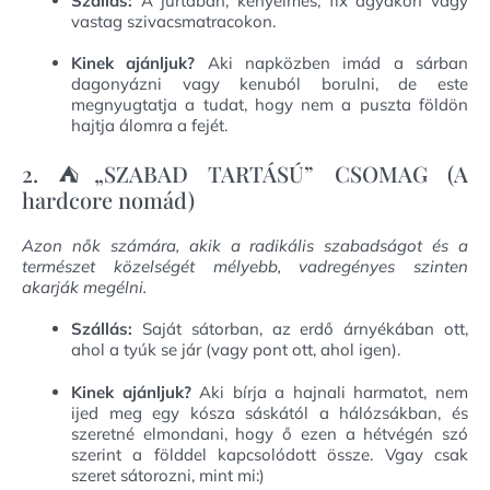
Szállás:
A jurtában, kényelmes, fix ágyakon vagy
vastag szivacsmatracokon.
Kinek ajánljuk?
Aki napközben imád a sárban
dagonyázni vagy kenuból borulni, de este
megnyugtatja a tudat, hogy nem a puszta földön
hajtja álomra a fejét.
2. ⛺„SZABAD TARTÁSÚ” CSOMAG (A
hardcore nomád)
Azon nők számára, akik a radikális szabadságot és a
természet közelségét mélyebb, vadregényes szinten
akarják megélni.
Szállás:
Saját sátorban, az erdő árnyékában ott,
ahol a tyúk se jár (vagy pont ott, ahol igen).
Kinek ajánljuk?
Aki bírja a hajnali harmatot, nem
ijed meg egy kósza sáskától a hálózsákban, és
szeretné elmondani, hogy ő ezen a hétvégén szó
szerint a földdel kapcsolódott össze. Vgay csak
szeret sátorozni, mint mi:)