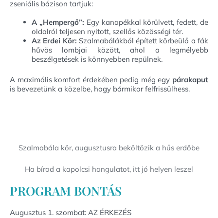
zseniális bázison tartjuk:
A „Hempergő”:
Egy kanapékkal körülvett, fedett, de
oldalról teljesen nyitott, szellős közösségi tér.
Az Erdei Kör:
Szalmabálákból épített körbeülő a fák
hűvös lombjai között, ahol a legmélyebb
beszélgetések is könnyebben repülnek.
A maximális komfort érdekében pedig még egy
párakaput
is bevezetünk a közelbe, hogy bármikor felfrissülhess.
Szalmabála kör, augusztusra beköltözik a hűs erdőbe
Ha bírod a kapolcsi hangulatot, itt jó helyen leszel
PROGRAM BONTÁS
Augusztus 1. szombat: AZ ÉRKEZÉS