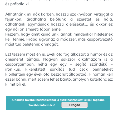
és próbáld ki.
Állhatnánk mi nők körben, hosszú szoknyában virággal a
fejünkön, áradhatna belőlünk a szeretet és hála,
adhatnánk egymásnak hosszú öleléseket…. és akkor ez
egy női önismereti tábor lenne.
Hiszem, hogy amit csinálunk, annak mindenkor hitelesnek
kell lennie. Hiába ugyanaz a módszer, más csoportvezető
mást tud beletenni: önmagát.
Ezt teszem most én is. Évek óta foglalkoztat a humor és az
önismeret témája. Nagyon sokszor alkalmazom is a
csoportjaimban, néha egy egy – segítő szándékú –
ironikus, kikerekített sarkítás tud csak benneteket
kibillenteni egy évek óta beszorult állapotból. Finoman kell
ezzel bánni, mert sosem lehet bántó, amolyan kötéltánc ez:
ki mit bír el.
A honlap további használatához a sütik használatát el kell fogadni.
Elfogad
További információ