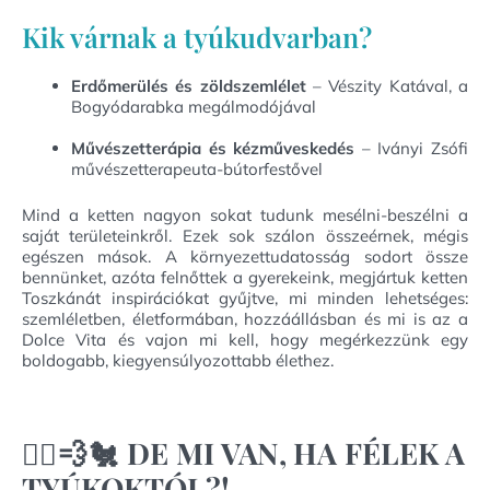
Kik várnak a tyúkudvarban?
Erdőmerülés és zöldszemlélet
– Vészity Katával, a
Bogyódarabka megálmodójával
Művészetterápia és kézműveskedés
– Iványi Zsófi
művészetterapeuta-bútorfestővel
Mind a ketten nagyon sokat tudunk mesélni-beszélni a
saját területeinkről. Ezek sok szálon összeérnek, mégis
egészen mások. A környezettudatosság sodort össze
bennünket, azóta felnőttek a gyerekeink, megjártuk ketten
Toszkánát inspirációkat gyűjtve, mi minden lehetséges:
szemléletben, életformában, hozzáállásban és mi is az a
Dolce Vita és vajon mi kell, hogy megérkezzünk egy
boldogabb, kiegyensúlyozottabb élethez.
🏃‍♀️💨🐔 DE MI VAN, HA FÉLEK A
TYÚKOKTÓL?!