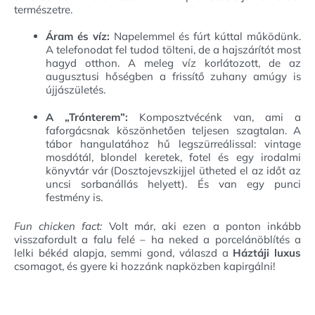
természetre.
Áram és víz:
Napelemmel és fúrt kúttal működünk.
A telefonodat fel tudod tölteni, de a hajszárítót most
hagyd otthon. A meleg víz korlátozott, de az
augusztusi hőségben a frissítő zuhany amúgy is
újjászületés.
A „Trónterem”:
Komposztvécénk van, ami a
faforgácsnak köszönhetően teljesen szagtalan. A
tábor hangulatához hű legszürreálissal: vintage
mosdótál, blondel keretek, fotel és egy irodalmi
könyvtár vár (Dosztojevszkijjel ütheted el az időt az
uncsi sorbanállás helyett). És van egy punci
festmény is.
Fun chicken fact:
Volt már, aki ezen a ponton inkább
visszafordult a falu felé – ha neked a porcelánöblítés a
lelki békéd alapja, semmi gond, válaszd a
Háztáji luxus
csomagot, és gyere ki hozzánk napközben kapirgálni!