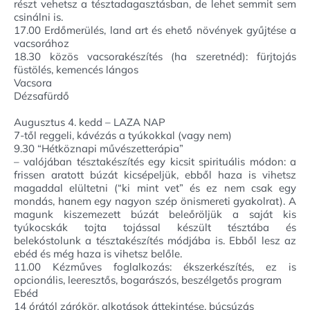
részt vehetsz a tésztadagasztásban, de lehet semmit sem
csinálni is.
17.00 Erdőmerülés, land art és ehető növények gyűjtése a
vacsorához
18.30 közös vacsorakészítés (ha szeretnéd): fürjtojás
füstölés, kemencés lángos
Vacsora
Dézsafürdő
Augusztus 4. kedd – LAZA NAP
7-től reggeli, kávézás a tyúkokkal (vagy nem)
9.30 “Hétköznapi művészetterápia”
– valójában tésztakészítés egy kicsit spirituális módon: a
frissen aratott búzát kicsépeljük, ebből haza is vihetsz
magaddal elültetni (“ki mint vet” és ez nem csak egy
mondás, hanem egy nagyon szép önismereti gyakolrat). A
magunk kiszemezett búzát beleőröljük a saját kis
tyúkocskák tojta tojással készült tésztába és
belekóstolunk a tésztakészítés módjába is. Ebből lesz az
ebéd és még haza is vihetsz belőle.
11.00 Kézműves foglalkozás: ékszerkészítés, ez is
opcionális, leeresztős, bogarászós, beszélgetős program
Ebéd
14 órától zárókör, alkotások áttekintése, búcsúzás