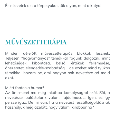
És nézzétek azt a törpetyúkot, tök olyan, mint a kutya!
MŰVÉSZETTERÁPIA
Minden délelőtt művészetterápiás blokkok lesznek.
Teljesen “hagyományos” témákkal fogunk dolgozni, mint
lehetőségek kibontása, belső értékek felismerése,
önszeretet, elengedés-szabadság…. de ezeket mind tyúkos
témákkal hozom be, ami nagyon sok nevetésre ad majd
okot.
Miért fontos a humor?
Az önismeret ma még inkábba komolyságról szól. Sőt, a
nevetéssel palástolunk valami fájdalmasat… Igen, ez így
persze igaz. De mi van, ha a nevetést feszültségoldásnak
használjuk még azelőtt, hogy valami kirobbanna?