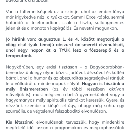
üdvözlünk a klubban.
Van a túlterheltségnek az a szintje, ahol az ember lánya
már irigykedve nézi a tyúkokat. Semmi Excel-tábla, semmi
határidő a telefonodban, csak a tiszta, sallangmentes
jelenlét és a monoton kapirgálás. És nevetni magunkon.
Jó hírünk van: augusztus 1. és 4. között megtartjuk a
világ első tyúk témájú abszurd önismereti elvonulását,
ahol négy napon át a TYÚK lesz a főszereplő és a
terapeutánk.
Nagykörűben, egy erdei tisztáson – a Bogyódarabkán-
berendeztünk egy olyan bázist jurtával, dézsával és kültéri
bárral, ahol a humor és az abszurditás segítségével rántjuk
le a válladról a mindennapok súlyát.
Nagyon is hiszünk a
mély önismeretben
(az év többi részében aktívan
műveljük is), most mégsem a belső gyermekünket vagy a
hagyományos mély spirituális témákat keressük. Gyere, és
nézzünk szembe a kiégéssel úgy, ahogy még soha: egy
szürreális, de végtelenül felszabadító elvonuláson.
Kis létszámú
elvonulásnak tervezzük, hogy mindenkire
megfelelő idő jusson a programokon és megkaphassátok