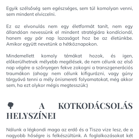
Egyik szélsőség sem egészséges, sem túl komolyan venni,
sem mindent elviccelni.
Ez az elvonulás nem egy életformát tanít, nem egy
állandóan nevessünk el mindent stratégiára kondícionál,
hanem egy pár nap lazaságot hoz be az életünkbe.
Amikor együtt nevetünk a hétköznapokon.
Mindemellett komoly témákat hozok, és igen,
előkerülhetnek mélyebb megélések, de nem célunk az első
nap végére a szőnyegen fekve zokogni a transzgenerációs
traumákon (ahogy nem célunk kifigurázni, vagy gúny
tárgyává tenni a mély önismereti folyamatokat, még akkor
sem, ha ezt olykor mégis megtesszük:)
🌳 A KOTKODÁCSOLÁS
HELYSZÍNEI
Nálunk a légkondi maga az erdő és a Tisza vize lesz, de a
nagyobb hőségre is felkészültünk. A foglalkozásokat két