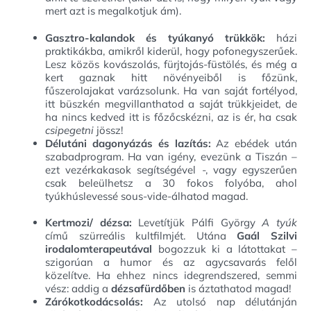
mert azt is megalkotjuk ám).
Gasztro-kalandok és tyúkanyó trükkök:
házi
praktikákba, amikről kiderül, hogy pofonegyszerűek.
Lesz közös kovászolás, fürjtojás-füstölés, és még a
kert gaznak hitt növényeiből is főzünk,
fűszerolajakat varázsolunk. Ha van saját fortélyod,
itt büszkén megvillanthatod a saját trükkjeidet, de
ha nincs kedved itt is főzőcskézni, az is ér, ha csak
csipegetni
jössz!
Délutáni dagonyázás és lazítás:
Az ebédek után
szabadprogram. Ha van igény, evezünk a Tiszán –
ezt vezérkakasok segítségével -, vagy egyszerűen
csak beleülhetsz a 30 fokos folyóba, ahol
tyúkhúslevessé sous-vide-álhatod magad.
Kertmozi/ dézsa:
Levetítjük Pálfi György
A tyúk
című szürreális kultfilmjét. Utána
Gaál Szilvi
irodalomterapeutával
bogozzuk ki a látottakat –
szigorúan a humor és az agycsavarás felől
közelítve. Ha ehhez nincs idegrendszered, semmi
vész: addig a
dézsafürdőben
is áztathatod magad!
Zárókotkodácsolás:
Az utolsó nap délutánján