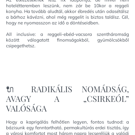
hotelétteremben leszünk, nem zár be 10kor a reggeli
konyha. Ha tovább aludtál, akkor ébredés után odasétálsz
a bárhoz kávézni, ahol még reggelit is biztos találsz. Cél,
hogy ne nyomasszon az idő a döntéseidben.
All inclusive: a reggeli-ebéd-vacsora szentháromság
között válogatott finomságokból, gyümölcsökből
csipegethetsz.
🔌 RADIKÁLIS NOMÁDSÁG,
AVAGY A „CSIRKEÓL”
VALÓSÁGA
Hogy a kaprigálás felhőtlen legyen, fontos tudnod: a
bázisunk egy fenntartható, permakultúrás erdei tisztás, így
a városi komfortot most három napra lecseréljük a valódi