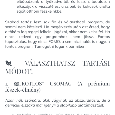
elbúcsúzunk a tyúkudvartól, és lassan, tudatosan
elkezdjük a visszatérést a csibék és kakasok uralta
saját otthoni fészkeinkbe.
Szabad tartás: lesz sok fix és választható program, de
semmi nem kötelező. Ha megérkezés után azt érzed, hogy
a tököm fog reggel felkelni jógázni, akkor nem kelsz fel. Ha
nincs kedved egy programhoz, nem jössz. Fontos
tapasztalás, hogy nincs FOMO, a semmicsinálás is nagyon
fontos program! Támogatni fogunk bármiben.
🐔 VÁLASZTHATSZ TARTÁSI
MÓDOT!
1. 🪺„KOTLÓS” CSOMAG (A prémium
fészek-élmény)
Azon nők számára, akik vágynak az abszurditásra, de a
gerincük éjszaka már igényli a stabilabb alátámasztást.