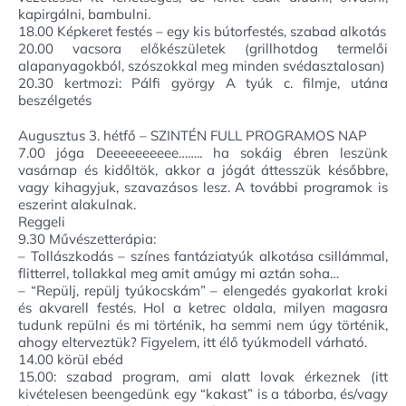
kapirgálni, bambulni.
18.00 Képkeret festés – egy kis bútorfestés, szabad alkotás
20.00 vacsora előkészületek (grillhotdog termelői
alapanyagokból, szószokkal meg minden svédasztalosan)
20.30 kertmozi: Pálfi györgy A tyúk c. filmje, utána
beszélgetés
Augusztus 3. hétfő – SZINTÉN FULL PROGRAMOS NAP
7.00 jóga Deeeeeeeeee…….. ha sokáig ébren leszünk
vasárnap és kidőltök, akkor a jógát áttesszük későbbre,
vagy kihagyjuk, szavazásos lesz. A további programok is
eszerint alakulnak.
Reggeli
9.30 Művészetterápia:
– Tollászkodás – színes fantáziatyúk alkotása csillámmal,
flitterrel, tollakkal meg amit amúgy mi aztán soha…
– “Repülj, repülj tyúkocskám” – elengedés gyakorlat kroki
és akvarell festés. Hol a ketrec oldala, milyen magasra
tudunk repülni és mi történik, ha semmi nem úgy történik,
ahogy elterveztük? Figyelem, itt élő tyúkmodell várható.
14.00 körül ebéd
15.00: szabad program, ami alatt lovak érkeznek (itt
kivételesen beengedünk egy “kakast” is a táborba, és/vagy