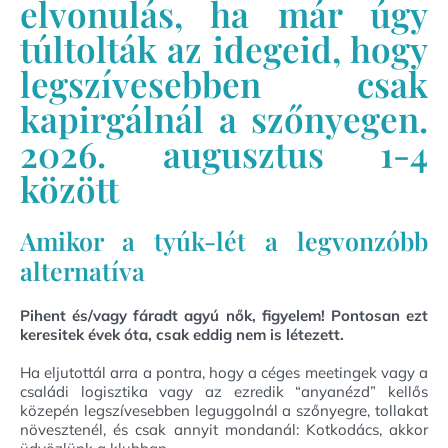
elvonulás, ha már úgy
túltolták az idegeid, hogy
legszívesebben csak
kapirgálnál a szőnyegen.
2026. augusztus 1-4
között
Amikor a tyúk-lét a legvonzóbb
alternatíva
Pihent és/vagy fáradt agyú nők, figyelem! Pontosan ezt
keresitek évek óta, csak eddig nem is létezett.
Ha eljutottál arra a pontra, hogy a céges meetingek vagy a
családi logisztika vagy az ezredik “anyanézd” kellős
közepén legszívesebben leguggolnál a szőnyegre, tollakat
növesztenél, és csak annyit mondanál: Kotkodács, akkor