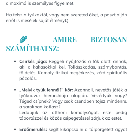
a maximális személyes figyelmet.
Ha félsz a tyúkoktól, vagy nem szereted őket, a poszt alján
erről is mesélek saját élményt:)
🌾 AMIRE BIZTOSAN
SZÁMÍTHATSZ:
Csirkés jóga:
Reggeli nyújtózás a fák alatt, annak,
aki a kakasokkal kel. Tollászkodás, szárnybontás,
földelés. Komoly fizikai megérkezés, zéró spirituális
pózolás.
„Melyik tyúk lennél?” kör:
Azonnali, nevetős játék a
tyúkudvar hierarchiája alapján. Vezértyúk vagy?
Téged csípnek? Vagy csak csendben tojsz mindenre,
a sarokban kotlasz?
Ledobjuk az otthoni komolyságot, este pedig
tábortűzzel és közös csipegetéssel zárjuk az estét.
Erdőmerülés:
segít kikapcsolni a túlpörgetett agyat