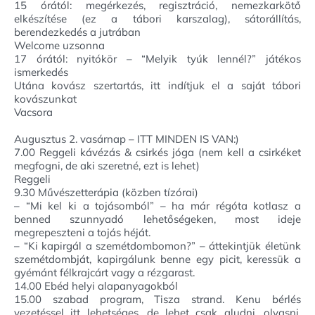
15 órától: megérkezés, regisztráció, nemezkarkötő
elkészítése (ez a tábori karszalag), sátorállítás,
berendezkedés a jutrában
Welcome uzsonna
17 órától: nyitókör – “Melyik tyúk lennél?” játékos
ismerkedés
Utána kovász szertartás, itt indítjuk el a saját tábori
kovászunkat
Vacsora
Augusztus 2. vasárnap – ITT MINDEN IS VAN:)
7.00 Reggeli kávézás & csirkés jóga (nem kell a csirkéket
megfogni, de aki szeretné, ezt is lehet)
Reggeli
9.30 Művészetterápia (közben tízórai)
– “Mi kel ki a tojásomból” – ha már régóta kotlasz a
benned szunnyadó lehetőségeken, most ideje
megrepeszteni a tojás héját.
– “Ki kapirgál a szemétdombomon?” – áttekintjük életünk
szemétdombját, kapirgálunk benne egy picit, keressük a
gyémánt félkrajcárt vagy a rézgarast.
14.00 Ebéd helyi alapanyagokból
15.00 szabad program, Tisza strand. Kenu bérlés
vezetéssel itt lehetséges, de lehet csak aludni, olvasni,