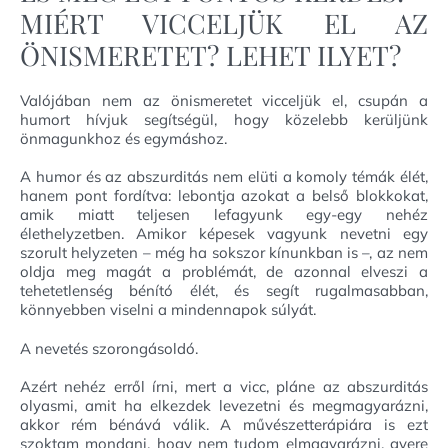
MIÉRT VICCELJÜK EL AZ
ÖNISMERETET? LEHET ILYET?
Valójában nem az önismeretet vicceljük el, csupán a
humort hívjuk segítségül, hogy közelebb kerüljünk
önmagunkhoz és egymáshoz.
A humor és az abszurditás nem elüti a komoly témák élét,
hanem pont fordítva: lebontja azokat a belső blokkokat,
amik miatt teljesen lefagyunk egy-egy nehéz
élethelyzetben. Amikor képesek vagyunk nevetni egy
szorult helyzeten – még ha sokszor kínunkban is –, az nem
oldja meg magát a problémát, de azonnal elveszi a
tehetetlenség bénító élét, és segít rugalmasabban,
könnyebben viselni a mindennapok súlyát.
A nevetés szorongásoldó.
Azért nehéz erről írni, mert a vicc, pláne az abszurditás
olyasmi, amit ha elkezdek levezetni és megmagyarázni,
akkor rém bénává válik. A művészetterápiára is ezt
szoktam mondani, hogy nem tudom elmagyarázni, gyere