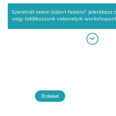
Szeretnél velem bútort festeni? Jelentkezz
vagy találkozzunk valamelyik workshopon!
Online
W
tanfolyamok
Érdekel