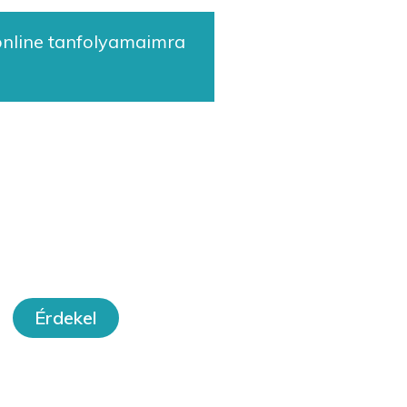
 online tanfolyamaimra
orkshopok
Érdekel