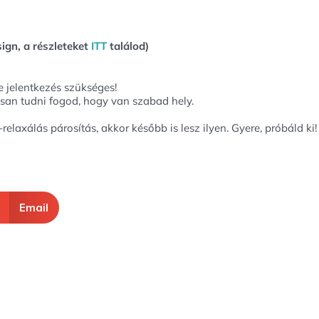
gn, a részleteket
ITT
találod)
e jelentkezés szükséges!
tosan tudni fogod, hogy van szabad hely.
-relaxálás párosítás, akkor később is lesz ilyen. Gyere, próbáld ki!
Email