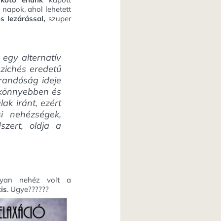
“
napok, ahol lehetett
ós lezárással,
szuper
egy alternatív
zichés eredetű
randóság ideje
y könnyebben és
k iránt, ezért
i nehézségek,
szert, oldja a
lyan nehéz volt a
is
. Ugye??????