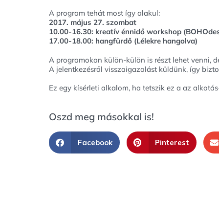
A program tehát most így alakul:
2017. május 27. szombat
10.00-16.30: kreatív énnidő workshop (BOHOdesi
17.00-18.00: hangfürdő (Lélekre hangolva)
A programokon külön-külön is részt lehet venni, d
A jelentkezésről visszaigazolást küldünk, így biz
Ez egy kísérleti alkalom, ha tetszik ez a az alkotás
Oszd meg másokkal is!
Facebook
Pinterest