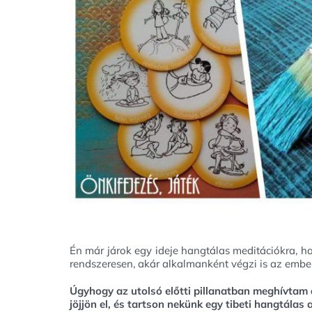
Én már járok egy ideje hangtálas meditációkra, h
rendszeresen, akár alkalmanként végzi is az ember
Úgyhogy az utolsó előtti pillanatban meghívtam
jöjjön el, és tartson nekünk egy tibeti hangtálas 