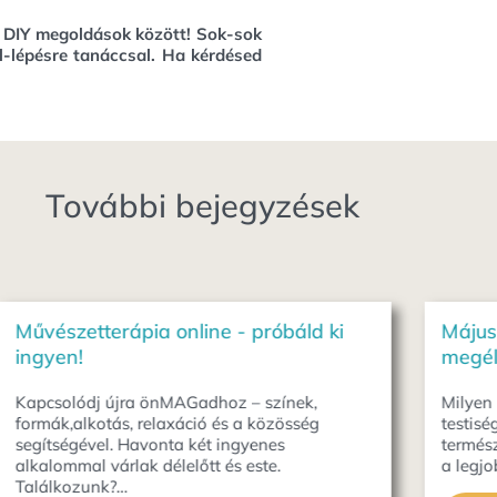
, DIY megoldások között!
Sok-sok
l-lépésre tanáccsal. Ha kérdésed
További bejegyzések
Május: a szenvedélyek, érzékelések
Földe
megélése - művészetterápia
Május
minden
Milyen kapcsolatban vagy az érzékiségeddel,
nyíló 
testiséggel, szenvedéllyel? Most, hogy a
zamat
természet tálcán kínálja gyümölcseit, virágait
a legjobb alkalom a töltekezésre.…
Elo