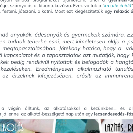
éget szárnyalásra, kibontakozásra. Ezek voltak a
“
kreatív énidő
, festeni, játszani, alkotni. Most ezt kiegészítettük egy
relaxáci
ndő anyukák, édesanyák és gyermekeik számára. Ez 
en tudnak teherbe esni, mert kíméletesen oldja a ps
ió megtapasztalásában. Jótékony hatása, hogy a vá
ti kapcsolatot és a tapasztalatok azt mutatják, hog
k pedig rendkívül nyitottak és befogadók a hangtála
kezeléseken. Eredményesen alkalmazható tanulás
 az érzelmek kifejezésében, erősíti az immunrend
r a végén álltunk, az alkotásokkal a kezünkben… és o
n jó lenne az alkotó-beszélgető nap után egy
lecsendesedés-fáz