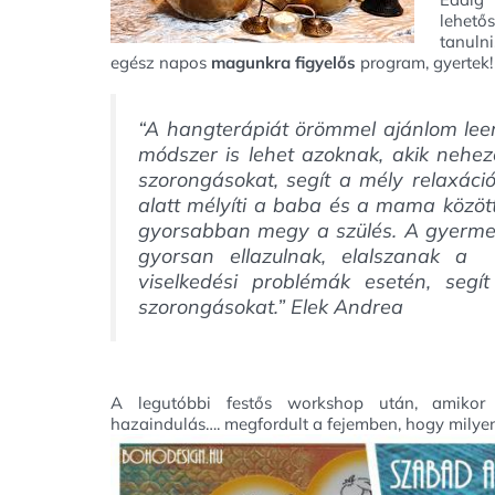
lehetős
tanulni
egész napos
magunkra figyelős
program, gyertek!
“
A hangterápiát örömmel ajánlom lee
módszer is lehet azoknak, akik nehez
szorongásokat, segít a mély relaxác
alatt mélyíti a baba és a mama közöt
gyorsabban megy a szülés. A gyermeke
gyorsan ellazulnak, elalszanak a 
viselkedési problémák esetén, segít
szorongásokat.”
Elek Andrea
A legutóbbi festős workshop után, amiko
hazaindulás…. megfordult a fejemben, hogy milye