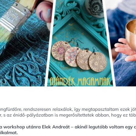
angfürdőre, rendszeresen relaxálok, így megtapasztaltam ezek jó
, s az énidő-pályázatban is megerősítettetek abban, hogy ez töb
 a workshop utánra Elek Andreát – akinél legutóbb voltam egy
alkalmat.