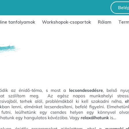
Belé
line tanfolyamok
Workshopok-csoportok
Rólam
Term
tódik az énidő-téma, s most a
lecsendesedésre
, belső nyu
kat szólítom meg. Az egész napos munkahelyi stressz
zsivajból, terhek alól, problémákból ki kell szakadni néha,
e
ban lenni, elménket lecsendesíteni, befelé figyelni. Elmehetün
futni, leülhetünk egy csendes helyen egy könnyvel olva
lhatunk egy hangulatos kávézóba. Vagy
relaxálhatunk
is…
 olyan énidős programokat ajánlottam, ahol a
gyermeki-a