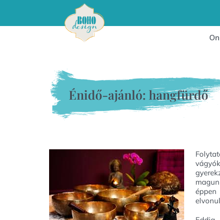
On
Énidő-ajánló: hangfürdő
Folyta
vágyó
gyerek
magunk
éppen 
elvonu
Eddig