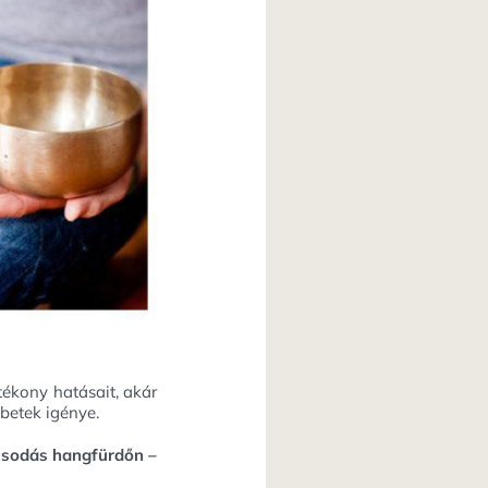
tékony hatásait, akár
betek igénye.
 csodás hangfürdőn –