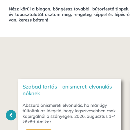
Nézz körül a blogon, böngéssz további bútorfestő tippek
év tapasztalatát osztom meg, rengeteg képpel és lépésrő
van, keress bátran!
ás
Művészetterápia online - próbáld ki
ingyen!
Kapcsolódj újra önMAGadhoz – színek,
csak
formák,alkotás, relaxáció és a közösség
 1-4
segítségével. Havonta két ingyenes
alkalommal várlak délelőtt és este.
Találkozunk?…