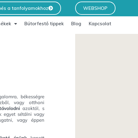
pés a tanfolyamokhoz
WEBSHOP
ékek
Bútorfestő tippek
Blog
Kapcsolat
galomra, békességre
ből, vagy otthoni
ltávolodni
azoktól, s
k egyet sétálni vagy
sgatni, vagy éppen
lkotó énünk
kapott