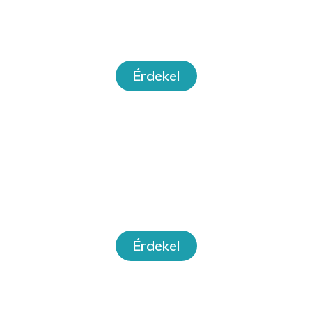
Online
tanfolyamok
Érdekel
Workshopok
Érdekel