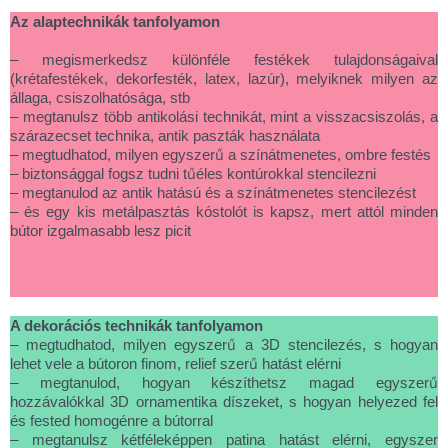
Az alaptechnikák tanfolyamon
– megismerkedsz különféle festékek tulajdonságaival
(krétafestékek, dekorfesték, latex, lazúr), melyiknek milyen az
állaga, csiszolhatósága, stb
– megtanulsz több antikolási technikát, mint a visszacsiszolás, a
szárazecset technika, antik paszták használata
– megtudhatod, milyen egyszerű a színátmenetes, ombre festés
– biztonsággal fogsz tudni tűéles kontúrokkal stencilezni
– megtanulod az antik hatású és a színátmenetes stencilezést
– és egy kis metálpasztás kóstolót is kapsz, mert attól minden
bútor izgalmasabb lesz picit
A dekorációs technikák tanfolyamon
– megtudhatod, milyen egyszerű a 3D stencilezés, s hogyan
lehet vele a bútoron finom, relief szerű hatást elérni
– megtanulod, hogyan készíthetsz magad egyszerű
hozzávalókkal 3D ornamentika díszeket, s hogyan helyezed fel
és fested homogénre a bútorral
– megtanulsz kétféleképpen patina hatást elérni, egyszer