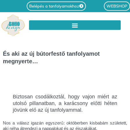
Belépés a tanfolyamokhoz
WEBSHOP
És aki az új bútorfestő tanfolyamot
megnyerte…
Biztosan csodálkoztál, hogy vajon miért az
utolsó pillanatban, a karácsony előtti héten
jövünk elő az új tanfolyammal.
Nos a válasz igazán egyszerű: októberben kisbabám született,
aki néha átrendezi a nappalokat és az éjszakákat.