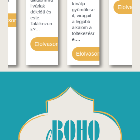
kínálja
l várlak
Elolvasom
gyümölcse
délelőtt és
it, virágait
este.
om
a legjobb
Találkozun
alkalom a
k?…
töltekezésr
e.…
Elolvasom
Elolvasom