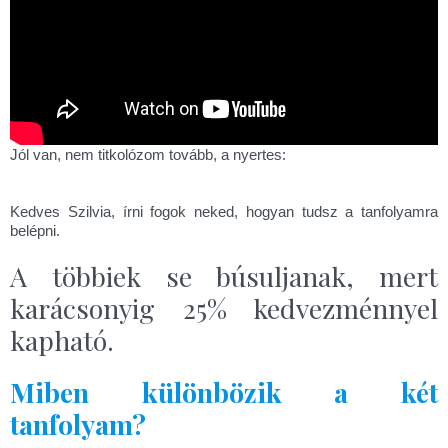
Jól van, nem titkolózom tovább, a nyertes:
Kedves Szilvia, írni fogok neked, hogyan tudsz a tanfolyamra
belépni.
A többiek se búsuljanak, mert
karácsonyig 25% kedvezménnyel
kapható.
Miben különbözik a két
tanfolyam?