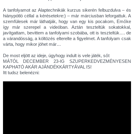
A tanfolyamot az Alaptechnikák kurzus sikerén felbuzdulva – és
hiánypótló céllal a kérésetekre:) – már márciusban leforgattuk. A
szemfülesek már láthatják, hogy van egy kis pocakom, Emőke
így már szerepel a videóban. Aztán teszteltük sokatokkal,
javítgattam, bevittem a tanfolyami szobába, ott is teszteltük…. de
a várandósság, a költözés elterelte a figyelmet. A tanfolyam csak
várta, hogy mikor jöhet már…
De most eljött az ideje, úgyhogy indult is vele játék, sőt
MÁTÓL DECEMBER 23-IG SZUPERKEDVEZMÉNYESEN
KAPHATÓ AKÁR AJÁNDÉKKÁRTYÁVAL IS!
Itt tudsz belenézni: