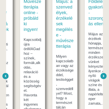
Művésze
Május: a
Földelés
tterápia
szenved
gyakorlat
online -
élyek,
-
próbáld
érzékelé
szorong
ki
sek
ás ellen
ingyen!
megélés
Május az
e -
érzékek
Kapcsolódj
művésze
hónapja, a
újra
tterápia
természet
önMAGad
minden
hoz –
Milyen
érzékszer
színek,
kapcsolatb
vünket
formák,alk
an vagy az
kényezteti
otás,
érzékisége
ilyenkor. A
relaxáció
ddel,
nyíló
és a
testiséggel
virágok
közösség
,
színe és
segítségév
szenvedéll
illata, a
el.
yel? Most,
napérlelte
Havonta
hogy a
eper
két
természet
zamata,…
ingyenes
tálcán
alkalomma