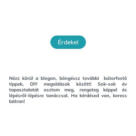
Workshopok
Érdekel
Nézz körül a blogon, böngéssz további bútorfestő
tippek, DIY megoldások között!
Sok-sok év
tapasztalatát osztom meg, rengeteg képpel és
lépésről-lépésre tanáccsal. Ha kérdésed van, keress
bátran!