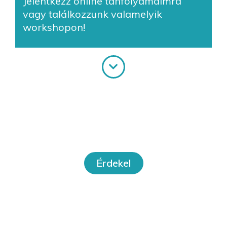
Jelentkezz online tanfolyamaimra
vagy találkozzunk valamelyik
workshopon!
Online tanfolyamok
Érdekel