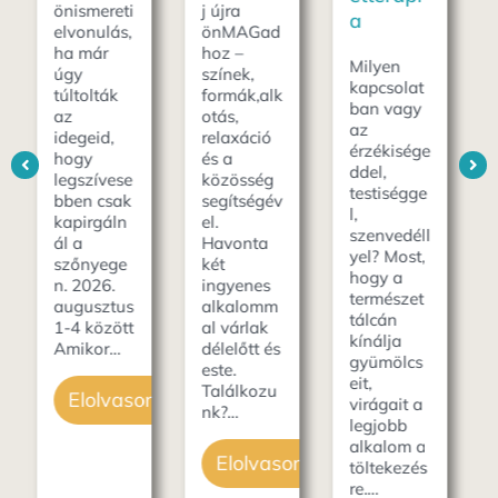
a
j újra
a
természet
önMAGad
minden
hoz –
érzékszerv
Milyen
színek,
ünket
kapcsolat
formák,alk
kényezteti
ban vagy
otás,
ilyenkor. A
az
relaxáció
nyíló
érzékisége
és a
virágok
ddel,
közösség
színe és
testiségge
segítségév
illata, a
l,
el.
napérlelte
szenvedéll
Havonta
eper
yel? Most,
két
zamata,…
hogy a
ingyenes
természet
alkalomm
tálcán
Elolvasom
al várlak
kínálja
délelőtt és
gyümölcs
este.
eit,
Találkozu
som
virágait a
nk?…
legjobb
alkalom a
Elolvasom
töltekezés
re.…