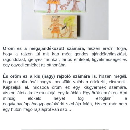
Öröm ez a megajándékozott számára,
hiszen érezni fogja,
hogy a rajzon túl mit kap még: gondos ajándékválasztást,
rágondolást, igényes munkát, tartós emléket, figyelmességet és
egy egyedi emléket az otthonába.
És öröm ez a kis (nagy) rajzoló számára is
, hiszen megéli,
hogy az alkotását nagyra becsülik, valóban értékelik, elismerik.
Képzeljük el, micsoda öröm ez egy kisgyermek számára,
viszontlátni a keze munkáját egy fatáblán. Egy örök emléken. Ami
mindig előkelő helyet fog elfoglalni a
nagyi/anya/apa/nagypapa/akárki szobája falán, hiszen már nem
egy hűtőn lifegő rajzlapról van szó….