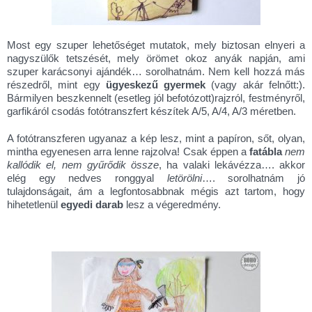
Most egy szuper lehetőséget mutatok, mely biztosan elnyeri a
nagyszülők tetszését, mely örömet okoz anyák napján, ami
szuper karácsonyi ajándék… sorolhatnám. Nem kell hozzá más
részedről, mint egy
ügyeskezű gyermek
(vagy akár felnőtt:).
Bármilyen beszkennelt (esetleg jól befotózott)rajzról, festményről,
garfikáról csodás fotótranszfert készítek A/5, A/4, A/3 méretben.
A fotótranszferen ugyanaz a kép lesz, mint a papíron, sőt, olyan,
mintha egyenesen arra lenne rajzolva! Csak éppen a
fatábla
nem
kallódik el, nem gyűrődik össze
, ha valaki lekávézza…. akkor
elég egy nedves ronggyal
letörölni
…. sorolhatnám jó
tulajdonságait, ám a legfontosabbnak mégis azt tartom, hogy
hihetetlenül
egyedi darab
lesz a végeredmény.