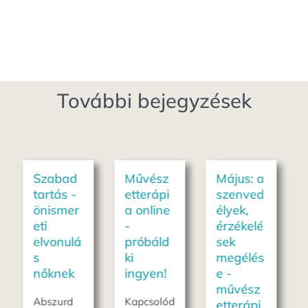
További bejegyzések
Művész
Május: a
Földelés
etterápi
szenved
gyakorla
a online
élyek,
t -
-
érzékelé
szorong
próbáld
sek
ás ellen
ki
megélés
Május az
ingyen!
e -
érzékek
művész
hónapja,
Kapcsolód
etterápi