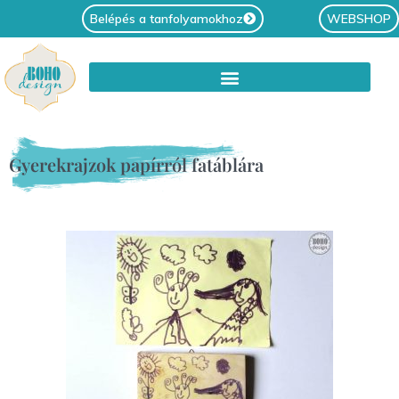
Belépés a tanfolyamokhoz
WEBSHOP
Gyerekrajzok papírról fatáblára