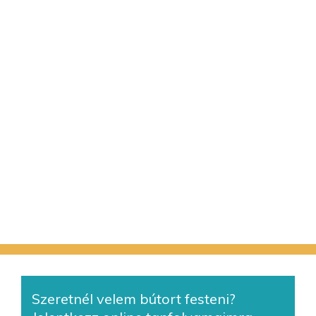
Szeretnél velem bútort festeni?