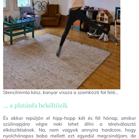
Stencilminta kész, kanyar vissza a szemközti fal felé…
… a platánfa beköltözik
És akkor repüljön el hipp-hopp két és fél hónap, amikor
szülinapjára végre neki lehet állni a térelválasztó
elkészítésének. Na, nem vagyok annyira hardcore, hogy
nyolchónapos baba mellett ezt egyedül megcsináljam, de