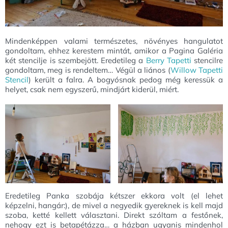
Mindenképpen valami természetes, növényes hangulatot
gondoltam, ehhez kerestem mintát, amikor a Pagina Galéria
két stencilje is szembejött. Eredetileg a
Berry Tapetti
stencilre
gondoltam, meg is rendeltem… Végül a liános (
Willow Tapetti
Stencil
) került a falra. A bogyósnak pedog még keressük a
helyet, csak nem egyszerű, mindjárt kiderül, miért.
Eredetileg Panka szobája kétszer ekkora volt (el lehet
képzelni, hangár:), de mivel a negyedik gyereknek is kell majd
szoba, ketté kellett választani. Direkt szóltam a festőnek,
nehogy ezt is betapétázza… a házban ugyanis mindenhol