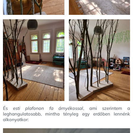
És
esti plafonon fa árnyékossal
, ami szerintem a
leghangulatosabb, mintha tényleg egy erdőben lennénk
alkonyatkor: