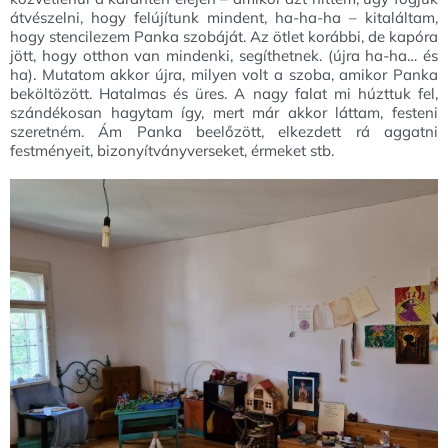
átvészelni, hogy felújítunk mindent, ha-ha-ha – kitaláltam,
hogy stencilezem Panka szobáját. Az ötlet korábbi, de kapóra
jött, hogy otthon van mindenki, segíthetnek. (újra ha-ha… és
ha). Mutatom akkor újra, milyen volt a szoba, amikor Panka
beköltözött. Hatalmas és üres. A nagy falat mi húzttuk fel,
szándékosan hagytam így, mert már akkor láttam, festeni
szeretném. Ám Panka beelőzött, elkezdett rá aggatni
festményeit, bizonyítványverseket, érmeket stb.