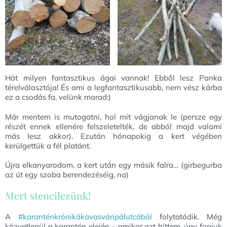
Hát milyen fantasztikus ágai vannak! Ebből lesz Panka
térelválasztója! És ami a legfantasztikusabb, nem vész kárba
ez a csodás fa, velünk marad:)
Már mentem is mutogatni, hol mit vágjanak le (persze egy
részét ennek ellenére felszeletelték, de abból majd valami
más lesz akkor). Ezután hónapokig a kert végében
kerülgettük a fél platánt.
Újra elkanyarodom, a kert után egy másik falra… (girbegurba
az út egy szoba berendezéséig, na)
Mert stencilezünk!
A
#karanténkrónikákavasváripálutcából
folytatódik. Még
közvetlenül a karantén elején – amikor azt hittem, úgy fogjuk