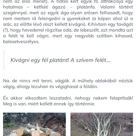
nem az első menet). A hátsó kert egyik fő attrakciója egy
hatalmas – kétfelé ágazó – platánfa. Valami történt
szegénnyel, mert az egyik ága olyan erősen felhasadt, hogy
nem mertem rá felengedni a gyerekeket (a képen ahol ül a
srác, az előtte lévő részt kellett kivágni). Kihívtam egy favágót
(?), hogy hevederrel rögzítse oda, de lebeszélt, azt mondta azt
a felét le kell vágni, mert egy nagyobb szélben kihasad,
balesetveszélyes.
Kivágni egy fél platánt! A szívem felét….
Na, de nincs mit tenni, vágják. A műhely ablakából néztük
végig, ahogy lezuhan és végighasal a földön.
És akkor elkezdtem leszaladni, nehogy nekem felaprítsák!
Meg is van, miért kellett ennek így történnie.