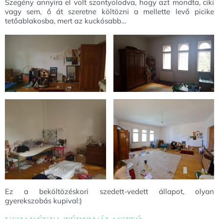
Szegény annyira el volt szontyolodva, hogy azt mondta, ciki
vagy sem, ő át szeretne költözni a mellette levő picike
tetőablakosba, mert az kuckósabb…
Ez a beköltözéskori szedett-vedett állapot, olyan
gyerekszobás kupival:)