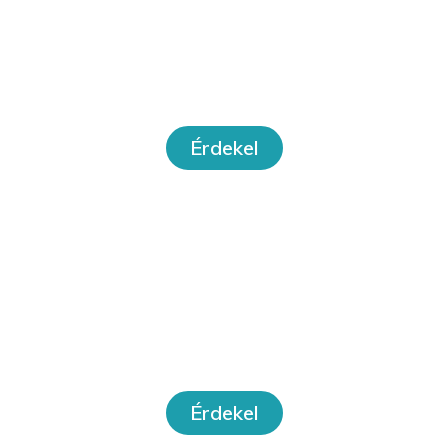
Online tanfolyamok
Érdekel
Workshopok
Érdekel