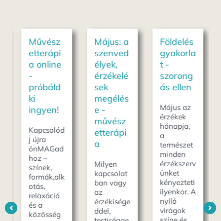
Művész
Május: a
Földelés
etterápi
szenved
gyakorla
a online
élyek,
t -
-
érzékelé
szorong
próbáld
sek
ás ellen
ki
megélés
Május az
ingyen!
e -
érzékek
művész
hónapja,
Kapcsolód
etterápi
a
j újra
a
természet
önMAGad
minden
hoz –
érzékszerv
Milyen
színek,
ünket
kapcsolat
formák,alk
kényezteti
ban vagy
otás,
ilyenkor. A
az
relaxáció
nyíló
érzékisége
és a
virágok
ddel,
közösség
színe és
testiségge