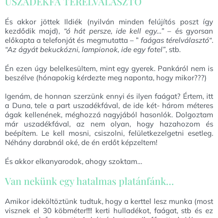
USZADÉKFA TÉRELVÁLASZTÓ
És akkor jöttek Ildiék (nyilván minden felújítós poszt így
kezdődik majd),
“ó hát persze, ide kell egy…”
– és gyorsan
előkapta a telefonját és megmutatta – ”
faágas térelválasztó
“.
“Az ágyát bekuckózni, lampionok, ide egy fotel”
, stb.
Én ezen úgy belelkesültem, mint egy gyerek. Pankáról nem is
beszélve (hónapokig kérdezte meg naponta, hogy mikor???)
Igenám, de honnan szerzünk ennyi és ilyen faágat? Értem, itt
a Duna, tele a part uszadékfával, de ide két- három méteres
ágak kellenének, méghozzá nagyjából hasonlók. Dolgoztam
már uszadékfával, az nem olyan, hogy hazahozom és
beépítem. Le kell mosni, csiszolni, felületkezelgetni esetleg.
Néhány darabnál oké, de én erdőt képzeltem!
És akkor elkanyarodok, ahogy szoktam…
Van nekünk egy hatalmas platánfánk…
Amikor ideköltöztünk tudtuk, hogy a kerttel lesz munka (most
visznek el 30 köbméter!!!! kerti hulladékot, faágat, stb és ez