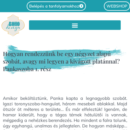
Belépés a tanfolyamokhoz
WEBSHOP
Hogyan rendezzünk be egy négyzet alapú
szobát, avagy mi legyen a kivágott platánnal?
Pankaszoba 1. rész
Amikor beköltöztünk, Panka kapta a legnagyobb szobát.
Igazi toronyszoba-hangulat, három mesebeli ablakkal. Majd
ötször öt méteres a területe… És már elfeleztük! Igenám, de
hamar kiderült, hogy a tágas térnek hátulütői is vannak,
mégpedig a nehézkes berendezés. Ha mindent a falra tolunk,
úgy egyhangú, unalmas és jellegtelen. De hogyan másképp…