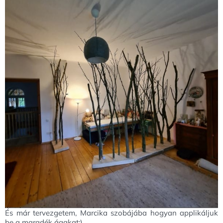
És már tervezgetem, Marcika szobájába hogyan applikáljuk
be a maradék ágakat:)