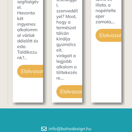
segítségév
illata, a
l,
el.
napérlelte
szenvedéll
Havonta
eper
yel? Most,
két
zamata,…
hogy a
ingyenes
természet
alkalomm
tálcán
Elolvasom
al várlak
kínálja
délelőtt és
gyümölcs
este.
eit,
Találkozu
som
virágait a
nk?…
legjobb
alkalom a
Elolvasom
töltekezés
re.…
Elolvasom
info@bohodesign.hu