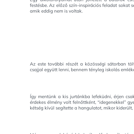
festésbe. Az előző szín-inspirációs feladat sokat
amik eddig nem is voltak.
Az este további részét a közösségi sátorban tölt
csajjal együtt lenni, bennem tényleg iskolás emléke
Így mentünk a kis jurtánkba lefeküdni, érjen cs
érdekes élmény volt felnőttként, “idegenekkel” g
kétség kívül segítette a hangulatot, mikor kiderült,