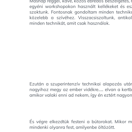
Másnap reggel, kávé, közös ébredős beszélgetés,
egyéni workshopokon használt kellékeket és es
szoktunk. Fontosnak gondoltam minden technikát 
közelebb a szívéhez. Visszacsiszoltunk, antiko
minden technikát, amit csak használok.
Ezután a szuperintenzív technikai alapozás után
nagyihoz megy az ember vidékre….. elvan a kertb
amikor valaki enni ad nekem, így én eztért nagyon
És végre elkezdtük festeni a bútorokat. Mikor má
mindenki olyanra fest, amilyenbe öltözött.