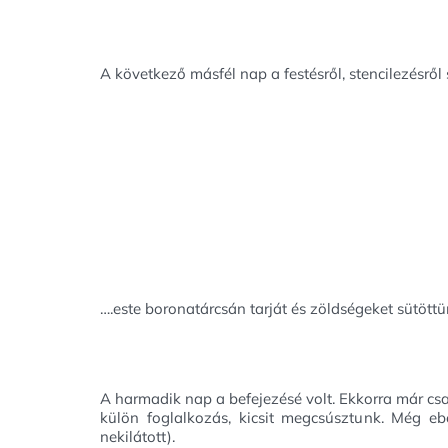
A következő másfél nap a festésről, stencilezésről
….este boronatárcsán tarját és zöldségeket sütöttün
A harmadik nap a befejezésé volt. Ekkorra már csa
külön foglalkozás, kicsit megcsúsztunk. Még ebé
nekilátott).