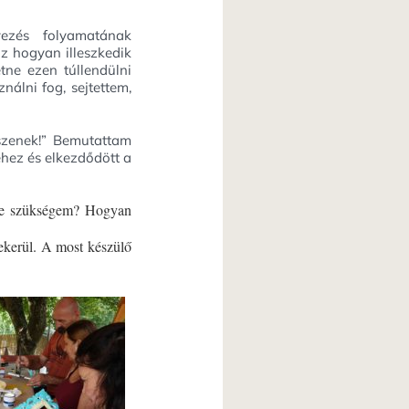
ezés folyamatának
z hogyan illeszkedik
ne ezen túllendülni
nálni fog, sejtettem,
tszenek!” Bemutattam
éhez és elkezdődött a
nne szükségem? Hogyan
lekerül. A most készülő