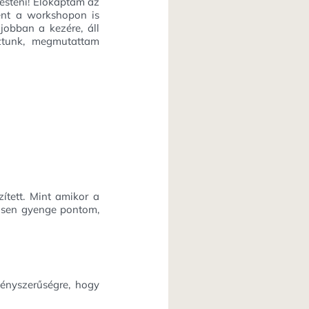
esteni! Előkaptam az
ént a workshopon is
jobban a kezére, áll
yoztunk, megmutattam
ített. Mint amikor a
nösen gyenge pontom,
vényszerűségre, hogy