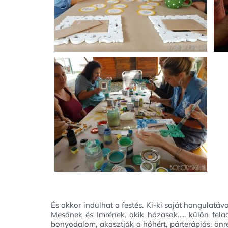
És akkor indulhat a festés. Ki-ki saját hangulatával
Mesőnek és Imrének, akik házasok….. külön felada
bonyodalom, akasztják a hóhért, párterápiás, önre