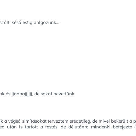
 szólt, késő estig dolgozunk…
k és jjaaaajjjjjj, de sokat nevettünk.
k a végső simításokat terveztem eredetileg, de mivel bekerült a
d után is tartott a festés, de délutánra mindenki befejezte (v