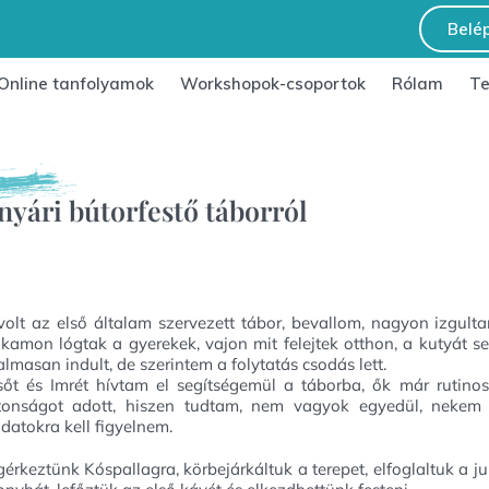
Belé
Online tanfolyamok
Workshopok-csoportok
Rólam
T
yári bútorfestő táborról
volt az első általam szervezett tábor, bevallom, nagyon izgult
kamon lógtak a gyerekek, vajon mit felejtek otthon, a kutyát s
almasan indult, de szerintem a folytatás csodás lett.
őt és Imrét hívtam el segítségemül a táborba, ők már rutino
tonságot adott, hiszen tudtam, nem vagyok egyedül, neke
adatokra kell figyelnem.
érkeztünk Kóspallagra, körbejárkáltuk a terepet, elfoglaltuk a jur