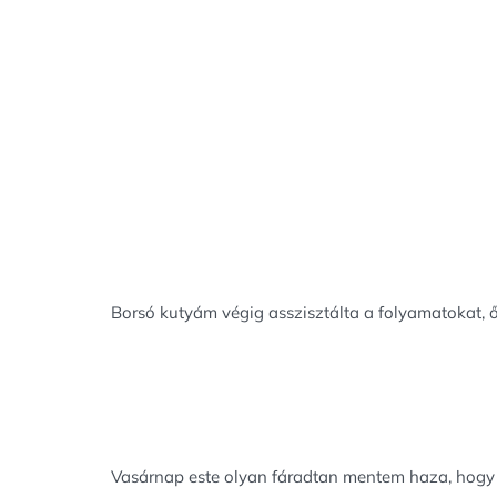
Borsó kutyám végig asszisztálta a folyamatokat, őr
Vasárnap este olyan fáradtan mentem haza, hogy e