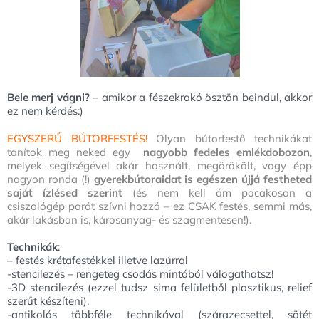
Bele merj vágni?
– amikor a fészekrakó ösztön beindul, akkor
ez nem kérdés:)
EGYSZERŰ BÚTORFESTÉS!
Olyan bútorfestő technikákat
tanítok meg neked egy
nagyobb
fedeles e
mlékdobozon
,
melyek segítségével akár használt, megörökölt, vagy épp
nagyon ronda (!)
gyerekbútoraidat is egészen újjá festheted
saját ízlésed szerint
(és nem kell ám pocakosan a
csiszológép porát szívni hozzá – ez CSAK festés, semmi más,
akár lakásban is, károsanyag- és szagmentesen!).
Technikák
:
– festés krétafestékkel illetve lazúrral
-stencilezés – rengeteg csodás mintából válogathatsz!
-3D stencilezés (ezzel tudsz sima felületből plasztikus, relief
szerűt készíteni),
-antikolás többféle technikával (szárazecsettel, sötét