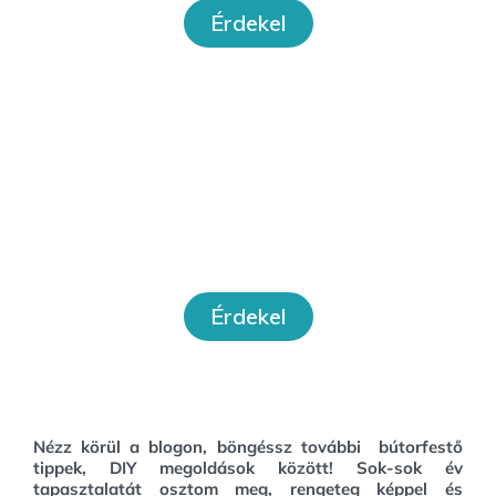
Érdekel
Workshopok
Érdekel
Nézz körül a blogon, böngéssz további bútorfestő
tippek, DIY megoldások között!
Sok-sok év
tapasztalatát osztom meg, rengeteg képpel és