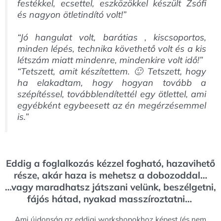
festékkel, ecsettel, eszközökkel készült Zsófi
és nagyon ötletindító volt!”
“Jó hangulat volt, barátias , kiscsoportos,
minden lépés, technika követhető volt és a kis
létszám miatt mindenre, mindenkire volt idő!”
“Tetszett, amit készítettem. 🙂 Tetszett, hogy
ha elakadtam, hogy hogyan tovább a
szépítéssel, továbblendítettél egy ötlettel, ami
egyébként egybeesett az én megérzésemmel
is.”
Eddig a foglalkozás kézzel fogható, hazavihető
része, akár haza is mehetsz a dobozoddal…
…vagy maradhatsz játszani velünk, beszélgetni,
fájós hátad, nyakad masszíroztatni…
Ami újdonság az eddigi workshopokhoz képest (és nem