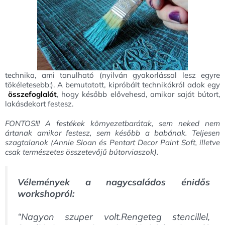
technika, ami tanulható (nyilván gyakorlással lesz egyre
tökéletesebb:). A bemutatott, kipróbált technikákról adok egy
összefoglalót
, hogy később elővehesd, amikor saját bútort,
lakásdekort festesz.
FONTOS!!! A festékek környezetbarátak, sem neked nem
ártanak amikor festesz, sem később a babának. Teljesen
szagtalanok (Annie Sloan és Pentart Decor Paint Soft, illetve
csak természetes összetevőjű bútorviaszok).
Vélemények a nagycsaládos énidős
workshopról:
“Nagyon szuper volt.Rengeteg stencillel,