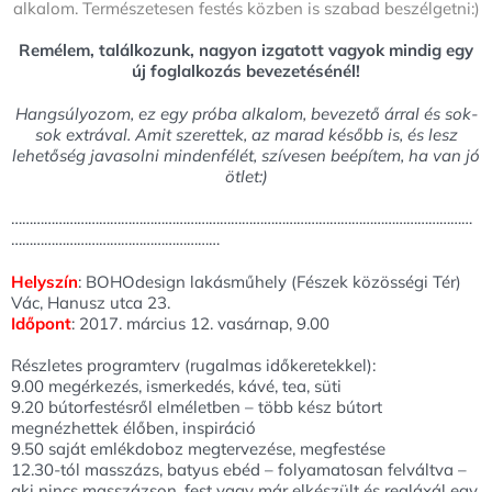
alkalom. Természetesen festés közben is szabad beszélgetni:)
Remélem, találkozunk, nagyon izgatott vagyok mindig egy
új foglalkozás bevezetésénél!
Hangsúlyozom, ez egy próba alkalom, bevezető árral és sok-
sok extrával. Amit szerettek, az marad később is, és lesz
lehetőség javasolni mindenfélét, szívesen beépítem, ha van jó
ötlet:)
………………………………………………………………………………………………………………
…………………………………………………
Helyszín
: BOHOdesign lakásműhely (Fészek közösségi Tér)
Vác, Hanusz utca 23.
Időpont
: 2017. március 12. vasárnap, 9.00
Részletes programterv (rugalmas időkeretekkel):
9.00 megérkezés, ismerkedés, kávé, tea, süti
9.20 bútorfestésről elméletben – több kész bútort
megnézhettek élőben, inspiráció
9.50 saját emlékdoboz megtervezése, megfestése
12.30-tól masszázs, batyus ebéd – folyamatosan felváltva –
aki nincs masszázson, fest vagy már elkészült és realáxál egy