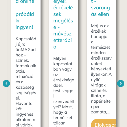
a online
élyek,
t -
-
érzékelé
szorong
próbáld
sek
ás ellen
ki
megélés
Május az
ingyen!
e -
érzékek
művész
hónapja,
Kapcsolód
etterápi
a
j újra
a
természet
önMAGad
minden
hoz –
érzékszerv
Milyen
színek,
ünket
kapcsolat
formák,alk
kényezteti
ban vagy
otás,
ilyenkor. A
az
relaxáció
nyíló
érzékisége
és a
virágok
ddel,
közösség
színe és
testiségge
segítségév
illata, a
l,
el.
napérlelte
szenvedéll
Havonta
eper
yel? Most,
két
zamata,…
hogy a
ingyenes
természet
alkalomm
tálcán
Elolvasom
al várlak