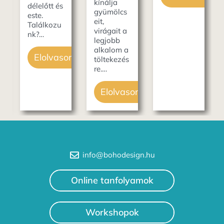
kínálja
délelőtt és
gyümölcs
este.
eit,
Találkozu
som
virágait a
nk?…
legjobb
alkalom a
Elolvasom
töltekezés
re.…
Elolvasom
info@bohodesign.hu
Online tanfolyamok
Workshopok