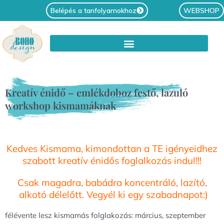
Belépés a tanfolyamokhoz
WEBSHOP
Kreatív énidő – emlékdoboz festő, lazuló
workshop kismamáknak
Kedves Kismama, kimondottan a TE igényeidhez
szabott kreatív énidős foglalkozás indul!!!
Csak magadra, babádra koncentráló, lazító,
alkotó délelőtt. Vegyél ki egy szabadnapot:)
félévente lesz kismamás folglakozás: március, szeptember