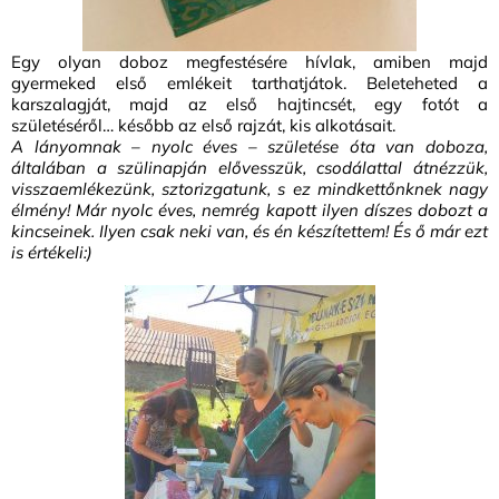
Egy olyan doboz megfestésére hívlak, amiben majd
gyermeked első emlékeit tarthatjátok. Beleteheted a
karszalagját, majd az első hajtincsét, egy fotót a
születéséről… később az első rajzát, kis alkotásait.
A lányomnak – nyolc éves – születése óta van doboza,
általában a szülinapján elővesszük, csodálattal átnézzük,
visszaemlékezünk, sztorizgatunk, s ez mindkettőnknek nagy
élmény! Már nyolc éves, nemrég kapott ilyen díszes dobozt a
kincseinek. Ilyen csak neki van, és én készítettem! És ő már ezt
is értékeli:)