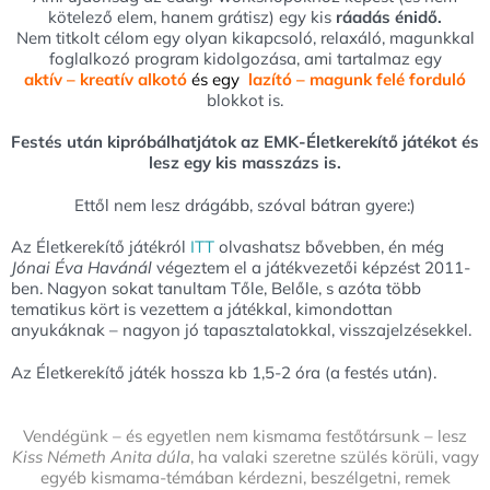
kötelező elem, hanem grátisz) egy kis
ráadás énidő.
Nem titkolt célom egy olyan kikapcsoló, relaxáló, magunkkal
foglalkozó program kidolgozása, ami tartalmaz egy
aktív – kreatív alkotó
és egy
lazító – magunk felé forduló
blokkot is.
Festés után kipróbálhatjátok az EMK-Életkerekítő játékot és
lesz egy kis masszázs is.
Ettől nem lesz drágább, szóval bátran gyere:)
Az Életkerekítő játékról
ITT
olvashatsz bővebben, én még
Jónai Éva Havánál
végeztem el a játékvezetői képzést 2011-
ben. Nagyon sokat tanultam Tőle, Belőle, s azóta több
tematikus kört is vezettem a játékkal, kimondottan
anyukáknak – nagyon jó tapasztalatokkal, visszajelzésekkel.
Az Életkerekítő játék hossza kb 1,5-2 óra (a festés után).
Vendégünk – és egyetlen nem kismama festőtársunk – lesz
Kiss Németh Anita dúla
, ha valaki szeretne szülés körüli, vagy
egyéb kismama-témában kérdezni, beszélgetni, remek