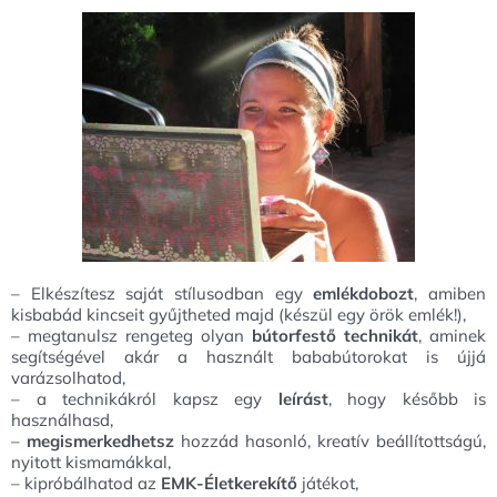
– Elkészítesz saját stílusodban egy
emlékdobozt
, amiben
kisbabád kincseit gyűjtheted majd (készül egy örök emlék!),
– megtanulsz rengeteg olyan
bútorfestő technikát
, aminek
segítségével akár a használt bababútorokat is újjá
varázsolhatod,
– a technikákról kapsz egy
leírást
, hogy később is
használhasd,
–
megismerkedhetsz
hozzád hasonló, kreatív beállítottságú,
nyitott kismamákkal,
– kipróbálhatod az
EMK-Életkerekítő
játékot,