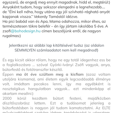
egyszerű, de engedj meg ennyit magadnak, hidd el, megtérül:)
Anyaként tudom, hogy sokszor elengedni a legnehezebb….
de
“Élni kell néha, hogy utána egy jól szívható-rágható anyát
kapjanak vissza.” Vekerdy Tamástól idézve.
Ha pici babád van és Apa, Mama odahozza, mikor éhes, az
természetesen tökre belefér – én így jártam iskolába 5 éve. A
zsofi
@bohodesign.hu
címen beszéljünk erről, de nagyon
rugalmas:)
Jelentkezni az alábbi lap kitöltésével tudsz (az oldalon
SEMMILYEN számlaadatot nem kell megadnod!)
És egy kicsit akkor rólam, hogy ne egy totál idegenhez ess be
a foglalkozásra … szóval Györki-Iványi Zsófi vagyok, anya,
bútorfestő és fotótranszfer készítő.
Éppen
ma öt éve szültem meg a kisfiam
(azaz voltam
utoljára kismama), ami életem egyik legcsodásabb élménye
volt, imádtam pocakos lenni, így ma egyébként is
nosztalgikus hangulatban vagyok… ezt mindenképp el
akartam mesélni:)
2000 körül kezdtem bútort festeni, majd/közben
díszítőszobrász lettem. Ezt a tudásomat jelenleg a
bútorfestésben is nagyon jól tudom kamatoztatni. Az ELTE
művészettörténet szakára jártam, tanárképzést is végeztem,