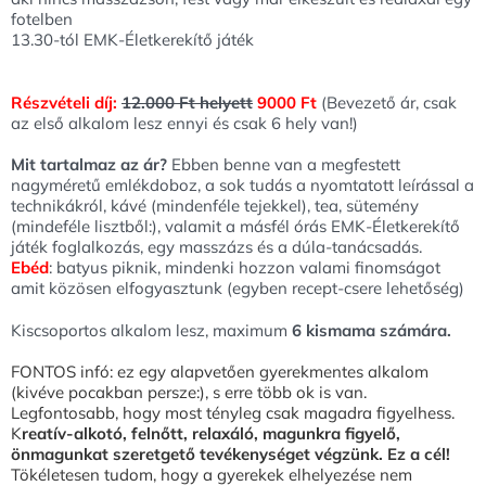
fotelben
13.30-tól EMK-Életkerekítő játék
Részvételi díj:
12.000 Ft helyett
9000 Ft
(Bevezető ár, csak
az első alkalom lesz ennyi és csak 6 hely van!)
Mit tartalmaz az ár?
Ebben benne van a megfestett
nagyméretű emlékdoboz, a sok tudás a nyomtatott leírással a
technikákról, kávé (mindenféle tejekkel), tea, sütemény
(mindeféle lisztből:), valamit a másfél órás EMK-Életkerekítő
játék foglalkozás, egy masszázs és a dúla-tanácsadás.
Ebéd
: batyus piknik, mindenki hozzon valami finomságot
amit közösen elfogyasztunk (egyben recept-csere lehetőség)
Kiscsoportos alkalom lesz, maximum
6 kismama számára.
FONTOS infó: ez egy alapvetően gyerekmentes alkalom
(kivéve pocakban persze:), s erre több ok is van.
Legfontosabb, hogy most tényleg csak magadra figyelhess.
K
reatív-alkotó, felnőtt, relaxáló, magunkra figyelő,
önmagunkat szeretgető tevékenységet végzünk. Ez a cél!
Tökéletesen tudom, hogy a gyerekek elhelyezése nem