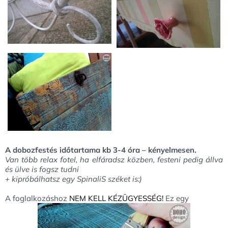
A dobozfestés időtartama kb 3-4 óra – kényelmesen.
Van több relax fotel, ha elfáradsz közben, festeni pedig állva
és ülve is fogsz tudni
+ kipróbálhatsz egy SpinaliS széket is:)
A foglalkozáshoz
NEM KELL KÉZÜGYESSÉG!
Ez egy