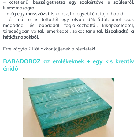
– kötetlenül
beszélgethetsz egy szakértővel a szülésről
,
kismamaságról,
– még egy
masszázst
is kapsz, ha egyébként fáj a hátad,
– és már el is töltöttél egy olyan délelőttöt, ahol csak
magaddal és babáddal foglalkozhattál, kikapcsolódtál,
társaságban voltál, ismerkedtél, sokat tanultál,
kiszakadtál a
hétköznapokból
.
Erre vágytál? Hát akkor jöjjenek a részletek!
BABADOBOZ az emlékeknek + egy kis kreatív
énidő