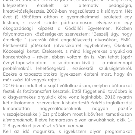
kifejezetten érdekelt az alternatív pedagógia,
kreativitásfejlesztés. 2009-ben megszületett a kislányom. Hét
évet (!) töltöttem otthon a gyermekeimmel, született egy
kisfiam, s ezzel szinte párhuzamosan elvégeztem egy
ökogazdásági képzést a Gödöllői Egyetemen. Közben
folyamatosan közösségeket szerveztem: “Beszélj úgy, hogy
érdekelje…” (szerzők által engedélyezett) olvasókört, EMK-
Életkerekítő játékokat (olvasókörrel egybekötve), Ökokört,
Közösségi kertet, Ételcserét, s mind kisgyerekes anyukákra
koncentrálva – révén, ebben voltam én is. Van tehát jópár
évnyi tapasztalatom – a sajátomon kívül:) – a mindennapi
problémákról, lehetőségekről, érzésekről, szükségletekről.
Ezekre a tapasztalatokra igyekszem építeni most, hogy én
már kvázi túl vagyok rajta:)
2016-ban indult el a saját vállalkozásom, melyben bútorokat
festek és fotótranszfert készítek. Ettől függetlenül továbbra is
a kisgyermekes anyukák köre vonz leginkább, 2016 nyarán
két alkalommal szerveztem kisbútorfestő
énidős
foglalkozást
kimondottan nagycsaládosoknak, nagyon pozitív
visszajelzésekkel:) Ezt próbálom most kibővíteni tematikusan
kismamáknak
, illetve hamarosan olyan anyukáknak, akik 1-
2-3 gyerekkel javarészt
otthon vannak
.
Kell az idő magunkra, s igyekszem olyan programokat