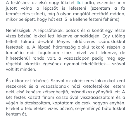
A festéshez az első nagy löketet
Ildi
adta, eszembe nem
jutott volna a lépcsőt is lefesteni (szeretem a fa
természetes színét), míg ő olyan magától értetődő módon,
mikor belépett, hogy hát ezt IS le kellene festeni fehérre:)
Nehézségek: A lépcsőfokok, polcok és a korlát egy része
vizes bázisú lakkal lett lekenve annakidején. Egy utólag
feltett takaró deszkát fényes oldószeres csónaklakkal
festettek le. A lépcső háromszög alakú takaró részén a
lambéria már fogalmam sincs mivel volt lekenve, de
hihetetlenül ronda volt, a vasoszlopon pedig még egy
régebbi lakástűz égésének nyomai feketéllettek…. szóval
volt itt minden.
És akkor ezt fehérre:) Szóval az oldószeres lakkokkal kent
részeknek és a vasoszlopnak házi krétafestékkel estem
neki, első kenésre kétségbeejtő, másodikra gyönyörű lett. A
két festés között finom csiszolóval visszacsiszoltam és a
végén is átcsiszoltam, koptattam de csak nagyon enyhén.
Ezeket a felületeket vizes bázisú, selyemfényű bútorlakkal
kentem át.