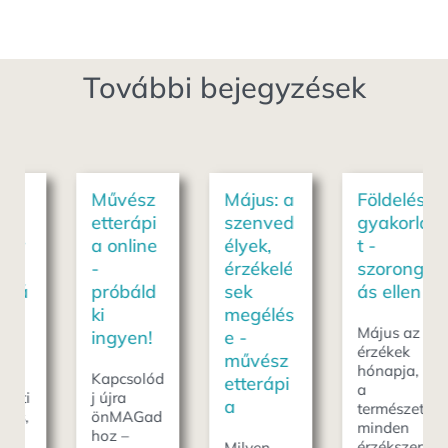
További bejegyzések
Művész
Május: a
Földelés
etterápi
szenved
gyakorla
a online
élyek,
t -
-
érzékelé
szorong
próbáld
sek
ás ellen
ki
megélés
Május az
ingyen!
e -
érzékek
művész
hónapja,
Kapcsolód
etterápi
a
j újra
a
természet
önMAGad
minden
hoz –
érzékszerv
Milyen