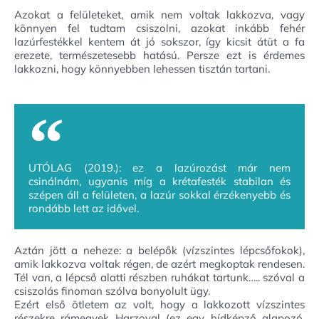
Azokat a felületeket, amik nem voltak lakkozva, vagy
könnyen fel tudtam csiszolni, azokat inkább fehér
lazúrfestékkel kentem át jó sokszor, így kicsit átüt a fa
erezete, természetesebb hatású. Persze ezt is érdemes
lakkozni, hogy könnyebben lehessen tisztán tartani.
UTÓLAG (2019.): ez a lazúrozást már nem
csinálnám, ugyanis míg a krétafesték stabilan és
szépen áll a felületen, a lazúr sokkal érzékenyebb és
rondább lett az idővel.
Aztán jött a neheze: a belépők (vízszintes lépcsőfokok),
amik lakkozva voltak régen, de azért megkoptak rendesen.
Tél van, a lépcső alatti részben ruhákat tartunk….. szóval a
csiszolás finoman szólva bonyolult ügy.
Ezért első ötletem az volt, hogy a lakkozott vízszintes
részekre rámegyek Harzoval (ez egy hídképző alapozó,