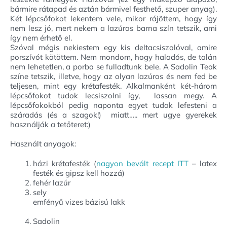
bármire rátapad és aztán bármivel festhető, szuper anyag).
Két lépcsőfokot lekentem vele, mikor rájöttem, hogy így
nem lesz jó, mert nekem a lazúros barna szín tetszik, ami
így nem érhető el.
Szóval mégis nekiestem egy kis deltacsiszolóval, amire
porszívót kötöttem. Nem mondom, hogy haladós, de talán
nem lehetetlen, a porba se fulladtunk bele. A Sadolin Teak
színe tetszik, illetve, hogy az olyan lazúros és nem fed be
teljesen, mint egy krétafesték. Alkalmanként két-három
lépcsőfokot tudok lecsiszolni így, lassan megy. A
lépcsőfokokból pedig naponta egyet tudok lefesteni a
száradás (és a szagok!) miatt….. mert ugye gyerekek
használják a tetőteret:)
Használt anyagok:
házi krétafesték (
nagyon bevált recept ITT
– latex
festék és gipsz kell hozzá)
fehér lazúr
sely
emfényű vizes bázisú lakk
Sadolin