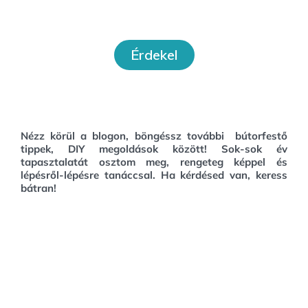
Workshopok
Érdekel
Nézz körül a blogon, böngéssz további bútorfestő
tippek, DIY megoldások között!
Sok-sok év
tapasztalatát osztom meg, rengeteg képpel és
lépésről-lépésre tanáccsal. Ha kérdésed van, keress
bátran!