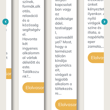
színek,
ünket
kapcsolat
formák,alk
kényezteti
ban vagy
otás,
ilyenkor. A
az
relaxáció
nyíló
érzékisége
és a
virágok
ddel,
közösség
színe és
testiségge
segítségév
illata, a
l,
el.
napérlelte
szenvedéll
Havonta
eper
yel? Most,
két
zamata,…
hogy a
ingyenes
természet
alkalomm
tálcán
Elolvasom
al várlak
kínálja
délelőtt és
gyümölcs
este.
eit,
Találkozu
som
virágait a
nk?…
legjobb
alkalom a
Elolvasom
töltekezés
re.…
Elolvasom