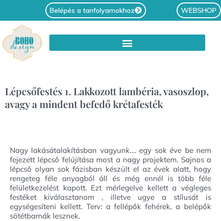
Belépés a tanfolyamokhoz
WEBSHOP
Lépcsőfestés 1. Lakkozott lambéria, vasoszlop,
avagy a mindent befedő krétafesték
Nagy lakásátalakításban vagyunk…. egy sok éve be nem
fejezett lépcső felújítása most a nagy projektem. Sajnos a
lépcső olyan sok fázisban készült el az évek alatt, hogy
rengeteg féle anyagból áll és még ennél is több féle
felületkezelést kapott. Ezt mérlegelve kellett a végleges
festéket kiválasztanom , illetve ugye a stílusát is
egységesíteni kellett. Terv: a fellépők fehérek, a belépők
sötétbarnák lesznek.