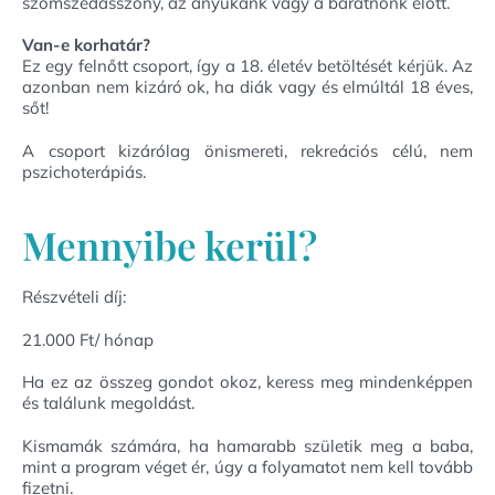
szomszédasszony, az anyukánk vagy a barátnőnk előtt.
Van-e korhatár?
Ez egy felnőtt csoport, így a 18. életév betöltését kérjük. Az
azonban nem kizáró ok, ha diák vagy és elmúltál 18 éves,
sőt!
A csoport kizárólag önismereti, rekreációs célú, nem
pszichoterápiás.
Mennyibe kerül?
Részvételi díj:
21.000 Ft/ hónap
Ha ez az összeg gondot okoz, keress meg mindenképpen
és találunk megoldást.
Kismamák számára, ha hamarabb születik meg a baba,
mint a program véget ér, úgy a folyamatot nem kell tovább
fizetni.