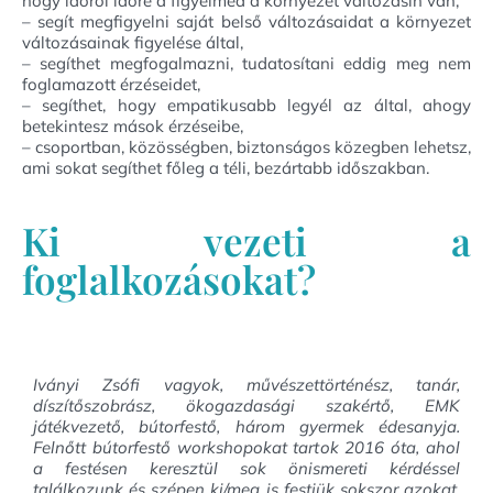
hogy időről időre a figyelmed a környezet változásin van,
– segít megfigyelni saját belső változásaidat a környezet
változásainak figyelése által,
– segíthet megfogalmazni, tudatosítani eddig meg nem
foglamazott érzéseidet,
– segíthet, hogy empatikusabb legyél az által, ahogy
betekintesz mások érzéseibe,
– csoportban, közösségben, biztonságos közegben lehetsz,
ami sokat segíthet főleg a téli, bezártabb időszakban.
Ki vezeti a
foglalkozásokat?
Iványi Zsófi vagyok, művészettörténész, tanár,
díszítőszobrász, ökogazdasági szakértő, EMK
játékvezető, bútorfestő, három gyermek édesanyja.
Felnőtt bútorfestő workshopokat tartok 2016 óta, ahol
a festésen keresztül sok önismereti kérdéssel
találkozunk és szépen ki/meg is festjük sokszor azokat.