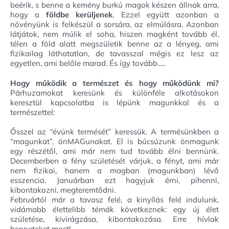
beérik, s benne a kemény burkú magok készen állnak arra,
hogy a
földbe kerüljenek
. Ezzel együtt azonban a
növényünk is felkészül a sorsára, az elmúlásra. Azonban
látjátok, nem múlik el soha, hiszen magként tovább él,
télen a föld alatt megszületik benne az a lényeg, ami
fizikailag láthatatlan, de tavasszal mégis ez lesz az
egyetlen, ami belőle marad. És így tovább…..
Hogy működik a természet és hogy működünk mi?
Párhuzamokat keresünk és különféle alkotásokon
keresztül kapcsolatba is lépünk magunkkal és a
természettel:
Ősszel az “évünk termését” keressük. A termésünkben a
“magunkat”, önMAGunakat. El is búcsúzunk önmagunk
egy részétől, ami már nem tud tovább élni bennünk.
Decemberben a fény születését várjuk, a fényt, ami már
nem fizikai, hanem a magban (magunkban) lévő
esszencia. Januárban ezt hagyjuk érni, pihenni,
kibontakozni, megteremtődni.
Februártól már a tavasz felé, a kinyílás felé indulunk,
vidámabb élettelibb témák következnek: egy új élet
születése, kivirágzása, kibontakozása. Erre hívlak
benneteket most!