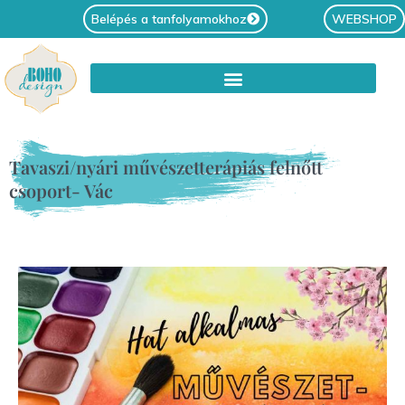
Belépés a tanfolyamokhoz
WEBSHOP
Tavaszi/nyári művészetterápiás felnőtt
csoport- Vác