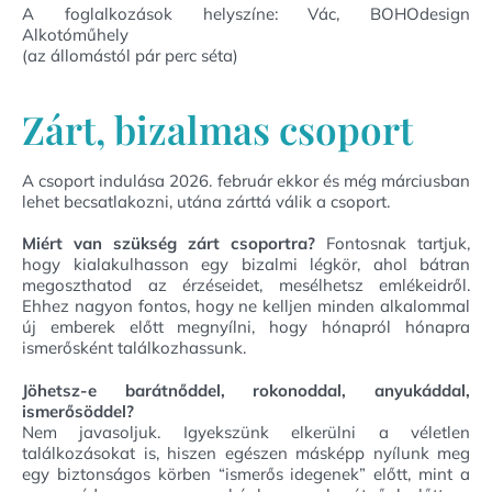
A foglalkozások helyszíne: Vác, BOHOdesign
Alkotóműhely
(az állomástól pár perc séta)
Zárt, bizalmas csoport
A csoport indulása 2026. február ekkor és még márciusban
lehet becsatlakozni, utána zárttá válik a csoport.
Miért van szükség zárt csoportra?
Fontosnak tartjuk,
hogy kialakulhasson egy bizalmi légkör, ahol bátran
megoszthatod az érzéseidet, mesélhetsz emlékeidről.
Ehhez nagyon fontos, hogy ne kelljen minden alkalommal
új emberek előtt megnyílni, hogy hónapról hónapra
ismerősként találkozhassunk.
Jöhetsz-e barátnőddel, rokonoddal, anyukáddal,
ismerősöddel?
Nem javasoljuk. Igyekszünk elkerülni a véletlen
találkozásokat is, hiszen egészen másképp nyílunk meg
egy biztonságos körben “ismerős idegenek” előtt, mint a