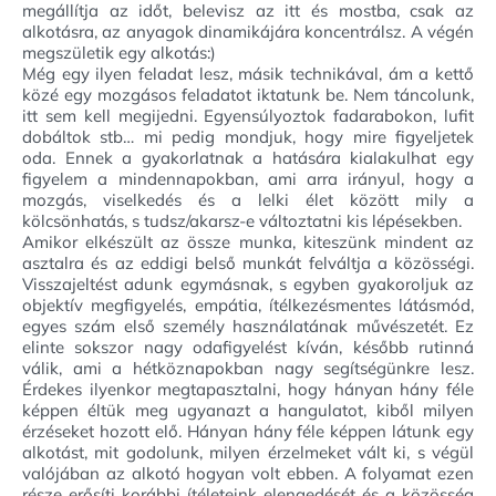
megállítja az időt, belevisz az itt és mostba, csak az
alkotásra, az anyagok dinamikájára koncentrálsz. A végén
megszületik egy alkotás:)
Még egy ilyen feladat lesz, másik technikával, ám a kettő
közé egy mozgásos feladatot iktatunk be. Nem táncolunk,
itt sem kell megijedni. Egyensúlyoztok fadarabokon, lufit
dobáltok stb… mi pedig mondjuk, hogy mire figyeljetek
oda. Ennek a gyakorlatnak a hatására kialakulhat egy
figyelem a mindennapokban, ami arra irányul, hogy a
mozgás, viselkedés és a lelki élet között mily a
kölcsönhatás, s tudsz/akarsz-e változtatni kis lépésekben.
Amikor elkészült az össze munka, kiteszünk mindent az
asztalra és az eddigi belső munkát felváltja a közösségi.
Visszajeltést adunk egymásnak, s egyben gyakoroljuk az
objektív megfigyelés, empátia, ítélkezésmentes látásmód,
egyes szám első személy használatának művészetét. Ez
elinte sokszor nagy odafigyelést kíván, később rutinná
válik, ami a hétköznapokban nagy segítségünkre lesz.
Érdekes ilyenkor megtapasztalni, hogy hányan hány féle
képpen éltük meg ugyanazt a hangulatot, kiből milyen
érzéseket hozott elő. Hányan hány féle képpen látunk egy
alkotást, mit godolunk, milyen érzelmeket vált ki, s végül
valójában az alkotó hogyan volt ebben. A folyamat ezen
része erősíti korábbi ítéleteink elengedését és a közösség