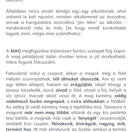
Általában nincs elvárt témája egy-egy alkotásnak, ahol
valamit le kell rajzolni, minden alkalommal az évszakra,
annak a hangulatára rezonálva “jön létre” az alkotás –
mindenkinél más és más. De hogy ennél konkrétabb
legyek, írom, mégis mire számíthatsz:
A
MAG
megfigyelése különösen fontos szerepet fog kapni.
A mag példájával talán röviden leírva is jól érzékelhető,
mikre fogunk fókuszálni.
Februárral indul a csoport, ekkor a magok még a föld
mélyén szunnyadnak,
téli álmukat alusszák
. Ám ez nem
egy tétlen állapot, hanem az
erőgyűjtés
ideje! Ahogy a
tavasz közeledik, lazul,
olvad
a föld, olvad a hó, helyét a
víz (árvíz, mocsár akár) veszi át. A mag kemény,
eddig
védelmező burka megreped
, a
csíra előbukkan
a földből.
Az eddig őt védő kemény mag a tápláléka lesz. Tavaszra a
magunk
már nem mag többé
, eltűnik és egy kis palánta
lesz belőle, a magnak már csak a “
lényegét
“, esszenciáját,
emlékét őrzi csupán.
Növekszik, kivirágzik, ragyog, érik,
termést hoz
. Itt már elindulunk az őszbe, amikor a termés