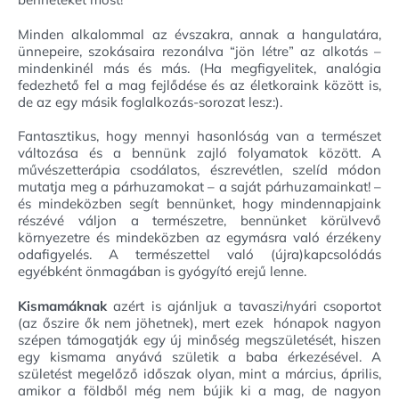
Minden alkalommal az évszakra, annak a hangulatára,
ünnepeire, szokásaira rezonálva “jön létre” az alkotás –
mindenkinél más és más. (Ha megfigyelitek, analógia
fedezhető fel a mag fejlődése és az életkoraink között is,
de az egy másik foglalkozás-sorozat lesz:).
Fantasztikus, hogy mennyi hasonlóság van a természet
változása és a bennünk zajló folyamatok között. A
művészetterápia csodálatos, észrevétlen, szelíd módon
mutatja meg a párhuzamokat – a saját párhuzamainkat! –
és mindeközben segít bennünket, hogy mindennapjaink
részévé váljon a természetre, bennünket körülvevő
környezetre és mindeközben az egymásra való érzékeny
odafigyelés. A természettel való (újra)kapcsolódás
egyébként önmagában is gyógyító erejű lenne.
Kismamáknak
azért is ajánljuk a tavaszi/nyári csoportot
(az őszire ők nem jöhetnek), mert ezek hónapok nagyon
szépen támogatják egy új minőség megszületését, hiszen
egy kismama anyává születik a baba érkezésével. A
születést megelőző időszak olyan, mint a március, április,
amikor a földből még nem bújik ki a mag, de nagyon