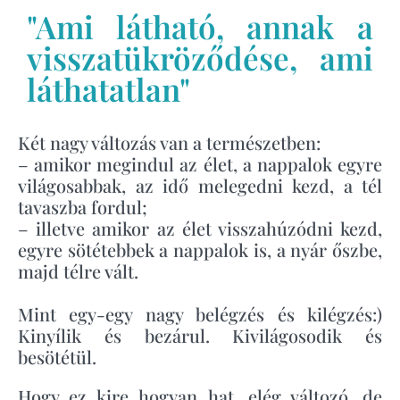
"Ami látható, annak a
visszatükröződése, ami
láthatatlan"
Két nagy változás van a természetben:
– amikor megindul az élet, a nappalok egyre
világosabbak, az idő melegedni kezd, a tél
tavaszba fordul;
– illetve amikor az élet visszahúzódni kezd,
egyre sötétebbek a nappalok is, a nyár őszbe,
majd télre vált.
Mint egy-egy nagy belégzés és kilégzés:)
Kinyílik és bezárul. Kivilágosodik és
besötétül.
Hogy ez kire hogyan hat, elég változó, de