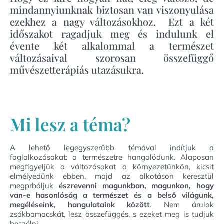
mindannyiunknak biztosan van viszonyulása
ezekhez a nagy változásokhoz. Ezt a két
időszakot ragadjuk meg és indulunk el
évente két alkalommal a természet
változásaival szorosan összefüggő
művészetterápiás utazásukra.
Mi lesz a téma?
A lehető legegyszerűbb témával indítjuk a
foglalkozásokat: a természetre hangolódunk. Alaposan
megfigyeljük a változásokat a környezetünkön, kicsit
elmélyedünk ebben, majd az alkotáson keresztül
megprbáljuk
észrevenni magunkban, magunkon, hogy
van-e hasonlóság a természet és a belső világunk,
megéléseink, hangulataink között
. Nem árulok
zsákbamacskát, lesz összefüggés, s ezeket meg is tudjuk
beszélni.