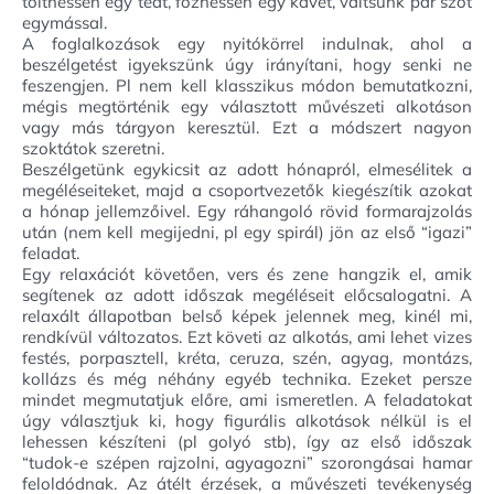
tölthessen egy teát, főzhessen egy kávét, váltsunk pár szót
egymással.
A foglalkozások egy nyitókörrel indulnak, ahol a
beszélgetést igyekszünk úgy irányítani, hogy senki ne
feszengjen. Pl nem kell klasszikus módon bemutatkozni,
mégis megtörténik egy választott művészeti alkotáson
vagy más tárgyon keresztül. Ezt a módszert nagyon
szoktátok szeretni.
Beszélgetünk egykicsit az adott hónapról, elmesélitek a
megéléseiteket, majd a csoportvezetők kiegészítik azokat
a hónap jellemzőivel. Egy ráhangoló rövid formarajzolás
után (nem kell megijedni, pl egy spirál) jön az első “igazi”
feladat.
Egy relaxációt követően, vers és zene hangzik el, amik
segítenek az adott időszak megéléseit előcsalogatni. A
relaxált állapotban belső képek jelennek meg, kinél mi,
rendkívül változatos. Ezt követi az alkotás, ami lehet vizes
festés, porpasztell, kréta, ceruza, szén, agyag, montázs,
kollázs és még néhány egyéb technika. Ezeket persze
mindet megmutatjuk előre, ami ismeretlen. A feladatokat
úgy választjuk ki, hogy figurális alkotások nélkül is el
lehessen készíteni (pl golyó stb), így az első időszak
“tudok-e szépen rajzolni, agyagozni” szorongásai hamar
feloldódnak. Az átélt érzések, a művészeti tevékenység