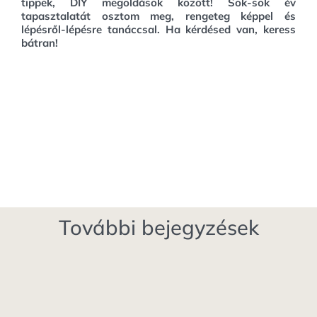
tippek, DIY megoldások között!
Sok-sok év
tapasztalatát osztom meg, rengeteg képpel és
lépésről-lépésre tanáccsal. Ha kérdésed van, keress
bátran!
További bejegyzések