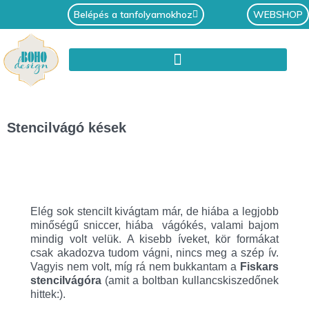
Belépés a tanfolyamokhoz
WEBSHOP
Stencilvágó kések
Elég sok stencilt kivágtam már, de hiába a legjobb
minőségű sniccer, hiába vágókés, valami bajom
mindig volt velük. A kisebb íveket, kör formákat
csak akadozva tudom vágni, nincs meg a szép ív.
Vagyis nem volt, míg rá nem bukkantam a
Fiskars
stencilvágóra
(amit a boltban kullancskiszedőnek
hittek:).