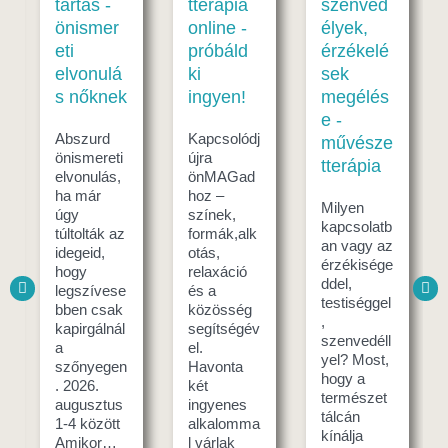
artás -
tterápia
szenved
gyakorl
nismer
online -
élyek,
-
i
próbáld
érzékelé
szoron
lvonulá
ki
sek
ás ellen
 nőknek
ingyen!
megélés
Május az
e -
érzékek
bszurd
Kapcsolódj
művésze
hónapja, 
nismereti
újra
tterápia
természe
vonulás,
önMAGad
minden
a már
hoz –
Milyen
érzéksze
gy
színek,
kapcsolatb
vünket
ltolták az
formák,alk
an vagy az
kényeztet
egeid,
otás,
érzékisége
ilyenkor. 
ogy
relaxáció
ddel,
nyíló
egszívese
és a
testiséggel
virágok
ben csak
közösség
,
színe és
pirgálnál
segítségév
szenvedéll
illata, a
el.
yel? Most,
napérlelt
zőnyegen
Havonta
hogy a
eper
2026.
két
természet
zamata,
ugusztus
ingyenes
tálcán
4 között
alkalomma
kínálja
mikor…
l várlak
Elolv