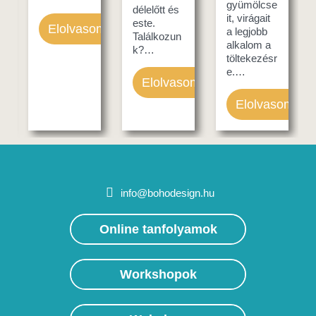
gyümölcse
délelőtt és
it, virágait
este.
Elolvasom
a legjobb
Találkozun
alkalom a
k?…
töltekezésr
e.…
Elolvasom
Elolvasom
info@bohodesign.hu
Online tanfolyamok
Workshopok