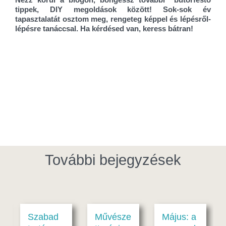
tippek, DIY megoldások között!
Sok-sok év
tapasztalatát osztom meg, rengeteg képpel és lépésről-
lépésre tanáccsal. Ha kérdésed van, keress bátran!
További bejegyzések
zabad
Művésze
Május: a
Földelé