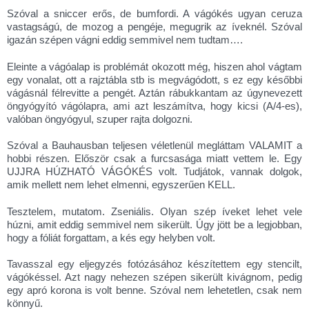
Szóval a sniccer erős, de bumfordi. A vágókés ugyan ceruza
vastagságú, de mozog a pengéje, megugrik az íveknél. Szóval
igazán szépen vágni eddig semmivel nem tudtam….
Eleinte a vágóalap is problémát okozott még, hiszen ahol vágtam
egy vonalat, ott a rajztábla stb is megvágódott, s ez egy későbbi
vágásnál félrevitte a pengét. Aztán rábukkantam az úgynevezett
öngyógyító vágólapra, ami azt leszámítva, hogy kicsi (A/4-es),
valóban öngyógyul, szuper rajta dolgozni.
Szóval a Bauhausban teljesen véletlenül megláttam VALAMIT a
hobbi részen. Először csak a furcsasága miatt vettem le. Egy
UJJRA HÚZHATÓ VÁGÓKÉS volt. Tudjátok, vannak dolgok,
amik mellett nem lehet elmenni, egyszerűen KELL.
Tesztelem, mutatom. Zseniális. Olyan szép íveket lehet vele
húzni, amit eddig semmivel nem sikerült. Úgy jött be a legjobban,
hogy a fóliát forgattam, a kés egy helyben volt.
Tavasszal egy eljegyzés fotózásához készítettem egy stencilt,
vágókéssel. Azt nagy nehezen szépen sikerült kivágnom, pedig
egy apró korona is volt benne. Szóval nem lehetetlen, csak nem
könnyű.