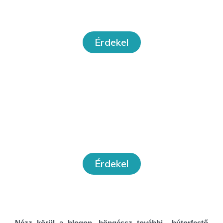
tanfolyamok
Érdekel
Workshopok
Érdekel
Nézz körül a blogon, böngéssz további bútorfestő