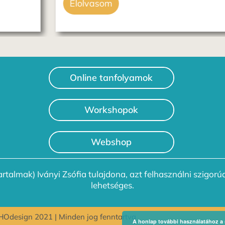
Elolvasom
Online tanfolyamok
Workshopok
Webshop
rtalmak) Iványi Zsófia tulajdona, azt felhasználni szigorúa
lehetséges.
Odesign 2021 | Minden jog fenntartva
A honlap további használatához a s