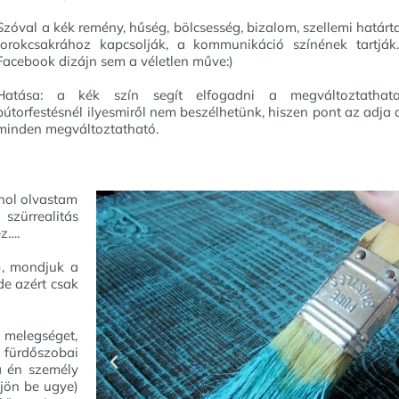
Szóval a kék remény, hűség, bölcsesség, bizalom, szellemi határ
torokcsakrához kapcsolják, a kommunikáció színének tartják
Facebook dizájn sem a véletlen műve:)
Hatása: a kék szín segít elfogadni a megváltoztathata
bútorfestésnél ilyesmiről nem beszélhetünk, hiszen pont az adja
minden megváltoztatható.
hol olvastam
 szürrealitás
z….
?), mondjuk a
de azért csak
 melegséget,
 fürdőszobai
a én személy
 jön be ugye)