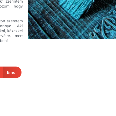
k” szerintem
kozom, hogy
yon szeretem
rannyal. Aki
kal, kékekkel
evélre, mert
ben!
Email