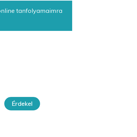
 online tanfolyamaimra
orkshopok
Érdekel