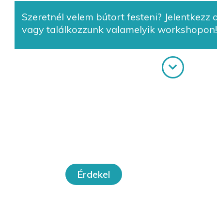
Szeretnél velem bútort festeni? Jelentkezz
vagy találkozzunk valamelyik workshopon!
Online
W
tanfolyamok
Érdekel