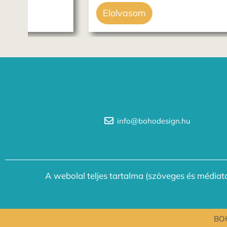
Elolvasom
info@bohodesign.hu
A webolal teljes tartalma (szöveges és médiata
BOH