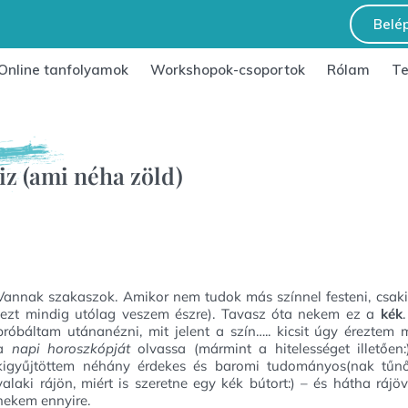
Belé
Online tanfolyamok
Workshopok-csoportok
Rólam
T
iz (ami néha zöld)
Vannak szakaszok. Amikor nem tudok más színnel festeni, csaki
(ezt mindig utólag veszem észre). Tavasz óta nekem ez a
kék
próbáltam utánanézni, mit jelent a szín….. kicsit úgy éreztem
a
napi horoszkópját
olvassa (mármint a hitelességet illetően:
kigyűjtöttem néhány érdekes és baromi tudományos(nak tűnő
valaki rájön, miért is szeretne egy kék bútort:) – és hátha rájöv
nekem ennyire.