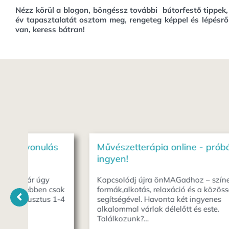
Nézz körül a blogon, böngéssz további bútorfestő tippek
év tapasztalatát osztom meg, rengeteg képpel és lépésrő
van, keress bátran!
ás
Művészetterápia online - próbáld ki
ingyen!
Kapcsolódj újra önMAGadhoz – színek,
csak
formák,alkotás, relaxáció és a közösség
 1-4
segítségével. Havonta két ingyenes
alkalommal várlak délelőtt és este.
Találkozunk?…