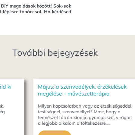
, DIY megoldások között!
Sok-sok
l-lépésre tanáccsal. Ha kérdésed
További bejegyzések
Május: a szenvedélyek, érzékelések
Földe
megélése - művészetterápia
Május
minden
Milyen kapcsolatban vagy az érzékiségeddel,
nyíló 
testiséggel, szenvedéllyel? Most, hogy a
zamat
természet tálcán kínálja gyümölcseit, virágait
a legjobb alkalom a töltekezésre.…
Elo