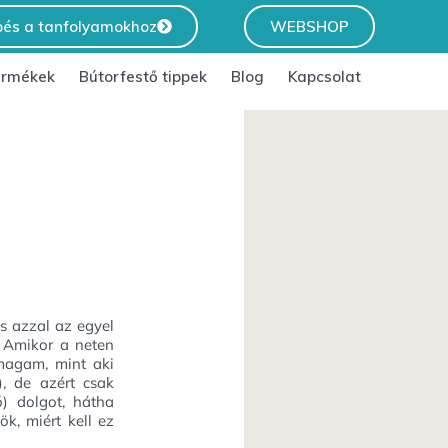
pés a tanfolyamokhoz
WEBSHOP
ermékek
Bútorfestő tippek
Blog
Kapcsolat
s azzal az egyel
. Amikor a neten
 magam, mint aki
), de azért csak
) dolgot, hátha
ök, miért kell ez