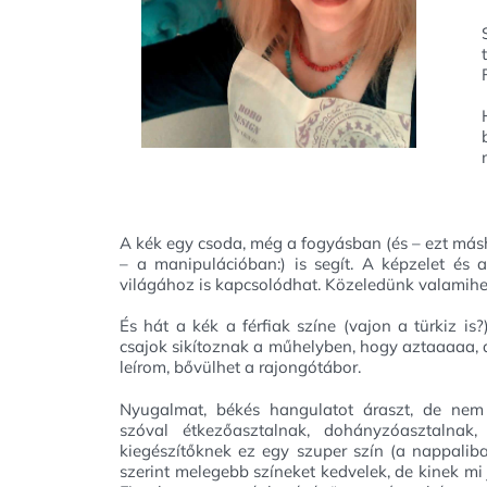
A kék egy csoda, még a fogyásban (és – ezt más
– a manipulációban:) is segít. A képzelet és a
világához is kapcsolódhat. Közeledünk valamihe
És hát a kék a férfiak színe (vajon a türkiz is
csajok sikítoznak a műhelyben, hogy aztaaaaa, 
leírom, bővülhet a rajongótábor.
Nyugalmat, békés hangulatot áraszt, de nem
szóval étkezőasztalnak, dohányzóasztalnak,
kiegészítőknek ez egy szuper szín (a nappalib
szerint melegebb színeket kedvelek, de kinek mi