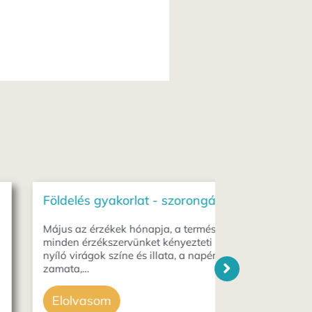
lés gyakorlat - szorongás ellen
Ellentmondó 
érvényes!
 az érzékek hónapja, a természet
 érzékszervünket kényezteti ilyenkor. A
Imádom a gyerek
virágok színe és illata, a napérlelte eper
nélkülük. Bűntu
a,…
Belső ellentmon
egymásnak ell
lvasom