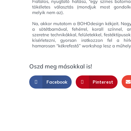
Fiatalos, nyugtató hatású, “egy színes bútorna
tökéletes választás (mondjuk most gondol
melyik nem az).
Na, akkor mutatom a BOHOdesign kékjeit. Nag
a sötétbarnával, fehérrel, korall színnel, a
szeretne technikákkal, felületekkel, festéktípusok
kísérletezni, gyorsan iratkozzon fel a hírl
hamarosan “kékrefestő” workshop lesz a műhely
Oszd meg másokkal is!
Facebook
Pinterest