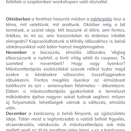
feltétele a szeptemberi workshopon való részvétel.
Októberben
a fentihez hasonló módon a
mérlegelés
lesz a
téma, mit vetettünk, mit arattunk. Október még a bő
termések, a szüret ideje. Mit teszünk el télire, ami fontos,
értékes, és mi az, ami haszontalan és érdemes inkább
elengedni? Kapcsolódhatunk a Mihály időszakhoz is, belső
sárkányunkkal való bátor harcot megtámogatva.
November
a búcsúzás, elmúlás időszaka. Végleg
elbúcsúzunk a nyártól, a kinti világ sötét és csupasz. Te
szereted a novembert? Hogy vagy ilyenkor?
Művészetterápiás eszközökkel szavak nélkül tudsz majd
ezekre a kérdésekre válaszolni, összefüggésekre
rábukkanni. Fontos megélés ilyenkor az elmúlással
találkozni és azt – amennyiben félelmetes – átkeretezni.
Ebben a művészetterápiás gyakorlatok a természet
működésére építve nagyon sokat tudnak segíteni: milyen
új folyamatok, lehetőségek várnak a változás, elmúlás
után.
December
a karácsony, a belső fényünk, az újjászületés
ideje. Talán most a legfontosabb a valódi befelé figyelés,
elcsendesülés, várakozás. A művészetterápia sok más
mellett segít az itt és mostban jelen lenni, s ez a karácsony