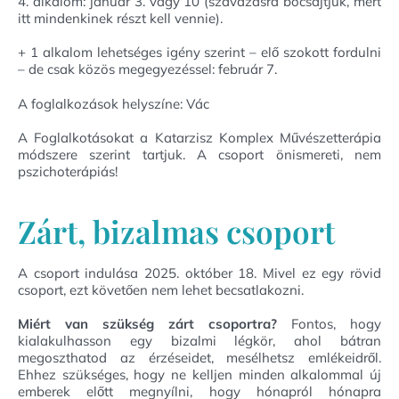
4. alkalom: január 3. vagy 10 (szavazásra bocsájtjuk, mert
itt mindenkinek részt kell vennie).
+ 1 alkalom lehetséges igény szerint – elő szokott fordulni
– de csak közös megegyezéssel: február 7.
A foglalkozások helyszíne: Vác
A Foglalkotásokat a Katarzisz Komplex Művészetterápia
módszere szerint tartjuk. A csoport önismereti, nem
pszichoterápiás!
Zárt, bizalmas csoport
A csoport indulása 2025. október 18. Mivel ez egy rövid
csoport, ezt követően nem lehet becsatlakozni.
Miért van szükség zárt csoportra?
Fontos, hogy
kialakulhasson egy bizalmi légkör, ahol bátran
megoszthatod az érzéseidet, mesélhetsz emlékeidről.
Ehhez szükséges, hogy ne kelljen minden alkalommal új
emberek előtt megnyílni, hogy hónapról hónapra