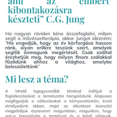
ami az embert
kibontakozásra
készteti” C.G. Jung
Ha nagyon röviden kéne összefoglalni, miben
segít a művészetterápia, akkor Jungot idézném:
“
Ha engedjük, hogy az év körforgása hasson
ránk, olyan erőkre teszünk szert, amelyek
segítik önmagunk megértését. Csak ezáltal
érezhetjük meg, hogy milyen finom szálakkal
fűződünk ahhoz a világhoz, amelybe
beleszülettünk
”
Mi lesz a téma?
A lehető legegyszerűbb témával indítjuk a
foglalkozásokat: a természetre hangolódunk. Alaposan
megfigyeljük a változásokat a környezetünkön, kicsit
elmélyedünk ebben, majd az alkotáson keresztül
megprbáljuk észrevenni magunkban, magunkon, hogy
van-e hasonlóság a természet és a belső világunk,