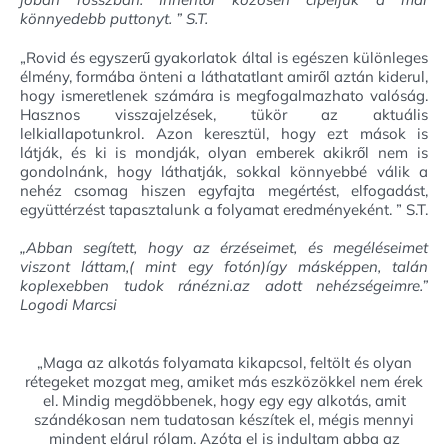
könnyedebb puttonyt. ” S.T.
„Rovid és egyszerű gyakorlatok által is egészen különleges
élmény, formába önteni a láthatatlant amiről aztán kiderul,
hogy ismeretlenek számára is megfogalmazhato valóság.
Hasznos visszajelzések, tükör az aktuális
lelkiallapotunkrol. Azon keresztül, hogy ezt mások is
látják, és ki is mondják, olyan emberek akikről nem is
gondolnánk, hogy láthatják, sokkal könnyebbé válik a
nehéz csomag hiszen egyfajta megértést, elfogadást,
együttérzést tapasztalunk a folyamat eredményeként. ” S.T.
„Abban segített, hogy az érzéseimet, és megéléseimet
viszont láttam,( mint egy fotón)így másképpen, talán
koplexebben tudok ránézni.az adott nehézségeimre.”
Logodi Marcsi
„Maga az alkotás folyamata kikapcsol, feltölt és olyan
rétegeket mozgat meg, amiket más eszközökkel nem érek
el. Mindig megdöbbenek, hogy egy egy alkotás, amit
szándékosan nem tudatosan készítek el, mégis mennyi
mindent elárul rólam. Azóta el is indultam abba az