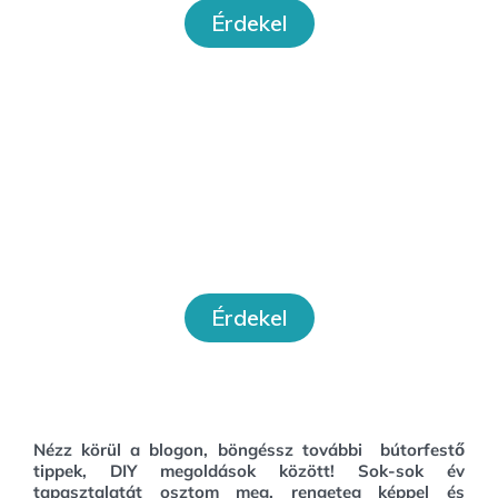
Érdekel
Workshopok
Érdekel
Nézz körül a blogon, böngéssz további bútorfestő
tippek, DIY megoldások között!
Sok-sok év
tapasztalatát osztom meg, rengeteg képpel és