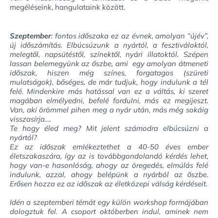
megéléseink, hangulataink között.
Szeptember
: fontos időszaka ez az évnek, amolyan “újév”,
új időszámítás. Elbúcsúzunk a nyártól, a fesztiváloktól,
melegtől, napsütéstől, színektől, nyári illatoktól. Szépen
lassan belemegyünk az őszbe, ami egy amolyan átmeneti
időszak, hiszen még színes, forgatagos (szüreti
mulatságok), bőséges, de már tudjuk, hogy indulunk a tél
felé. Mindenkire más hatással van ez a váltás, ki szeret
magában elmélyedni, befelé fordulni, más ez megijeszt.
Van, aki örömmel pihen meg a nyár után, más még sokáig
visszasírja….
Te hogy éled meg? Mit jelent számodra elbúcsúzni a
nyártól?
Ez az időszak emlékeztethet a 40-50 éves ember
életszakaszára, így az is továbbgondolandó kérdés lehet,
hogy van-e hasonlóság, ahogy az öregedés, elmúlás felé
indulunk, azzal, ahogy belépünk a nyárból az őszbe.
Erősen hozza ez az időszak az életközepi válság kérdéseit.
Idén a szeptemberi témát egy külön workshop formájában
dologztuk fel. A csoport októberben indul, aminek nem