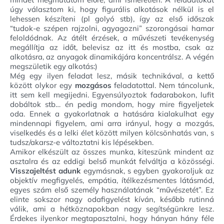
úgy választom ki, hogy figurális alkotások nélkül is el
lehessen készíteni (pl golyó stb), így az első időszak
“tudok-e szépen rajzolni, agyagozni” szorongásai hamar
feloldódnak. Az átélt érzések, a művészeti tevékenység
megállítja az időt, belevisz az itt és mostba, csak az
alkotásra, az anyagok dinamikájára koncentrálsz. A végén
megszületik egy alkotás:)
Még egy ilyen feladat lesz, másik technikával, a kettő
között olykor egy
mozgásos
feladatottal. Nem táncolunk,
itt sem kell megijedni. Egyensúlyoztok fadarabokon, lufit
dobáltok stb… én pedig mondom, hogy mire figyeljetek
oda. Ennek a gyakorlatnak a hatására kialakulhat egy
mindennapi figyelem, ami arra irányul, hogy a mozgás,
viselkedés és a lelki élet között milyen kölcsönhatás van, s
tudsz/akarsz-e változtatni kis lépésekben.
Amikor elkészült az összes munka, kiteszünk mindent az
asztalra és az eddigi belső munkát felváltja a közösségi.
Visszajeltést adunk
egymásnak, s egyben gyakoroljuk az
objektív megfigyelés, empátia, ítélkezésmentes látásmód,
egyes szám első személy használatának “művészetét”. Ez
elinte sokszor nagy odafigyelést kíván, később rutinná
válik, ami a hétköznapokban nagy segítségünkre lesz.
Érdekes ilyenkor megtapasztalni, hogy hányan hány féle