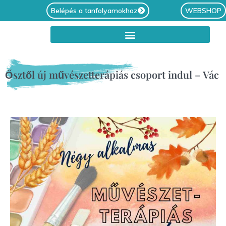
Belépés a tanfolyamokhoz
WEBSHOP
Ősztől új művészetterápiás csoport indul – Vác