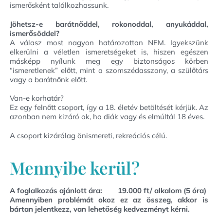
ismerősként találkozhassunk.
Jöhetsz-e barátnőddel, rokonoddal, anyukáddal,
ismerősöddel?
A válasz most nagyon határozottan NEM. Igyekszünk
elkerülni a véletlen ismeretségeket is, hiszen egészen
másképp nyílunk meg egy biztonságos körben
“ismeretlenek” előtt, mint a szomszédasszony, a szülőtárs
vagy a barátnőnk előtt.
Van-e korhatár?
Ez egy felnőtt csoport, így a 18. életév betöltését kérjük. Az
azonban nem kizáró ok, ha diák vagy és elmúltál 18 éves.
A csoport kizárólag önismereti, rekreációs célú.
Mennyibe kerül?
A foglalkozás ajánlott ára: 19.000 ft/ alkalom (5 óra)
Amennyiben problémát okoz ez az összeg, akkor is
bártan jelentkezz, van lehetőség kedvezményt kérni.