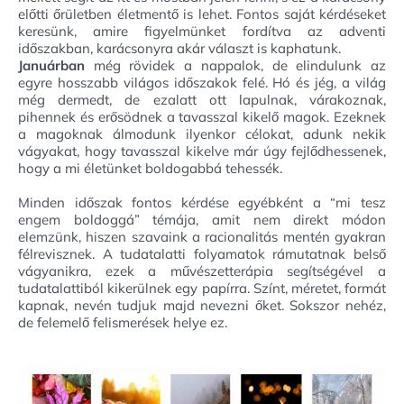
előtti őrületben életmentő is lehet. Fontos saját kérdéseket
keresünk, amire figyelmünket fordítva az adventi
időszakban, karácsonyra akár választ is kaphatunk.
Januárban
még rövidek a nappalok, de elindulunk az
egyre hosszabb világos időszakok felé. Hó és jég, a világ
még dermedt, de ezalatt ott lapulnak, várakoznak,
pihennek és erősödnek a tavasszal kikelő magok. Ezeknek
a magoknak álmodunk ilyenkor célokat, adunk nekik
vágyakat, hogy tavasszal kikelve már úgy fejlődhessenek,
hogy a mi életünket boldogabbá tehessék.
Minden időszak fontos kérdése egyébként a “mi tesz
engem boldoggá” témája, amit nem direkt módon
elemzünk, hiszen szavaink a racionalitás mentén gyakran
félrevisznek. A tudatalatti folyamatok rámutatnak belső
vágyanikra, ezek a művészetterápia segítségével a
tudatalattiból kikerülnek egy papírra. Színt, méretet, formát
kapnak, nevén tudjuk majd nevezni őket. Sokszor nehéz,
de felemelő felismerések helye ez.