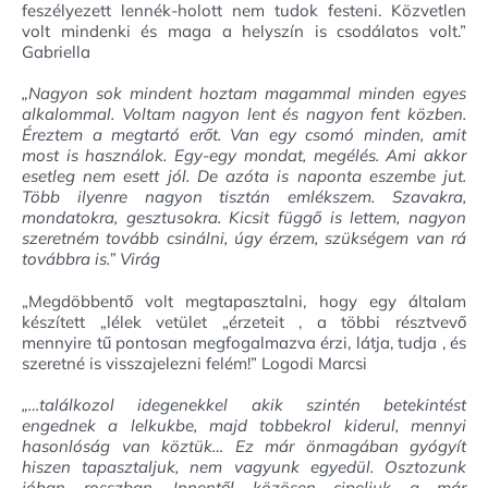
feszélyezett lennék-holott nem tudok festeni. Közvetlen
volt mindenki és maga a helyszín is csodálatos volt.”
Gabriella
„
Nagyon sok mindent hoztam magammal minden egyes
alkalommal. Voltam nagyon lent és nagyon fent közben.
Éreztem a megtartó erőt. Van egy csomó minden, amit
most is használok. Egy-egy mondat, megélés. Ami akkor
esetleg nem esett jól. De azóta is naponta eszembe jut.
Több ilyenre nagyon tisztán emlékszem. Szavakra,
mondatokra, gesztusokra. Kicsit függő is lettem, nagyon
szeretném tovább csinálni, úgy érzem, szükségem van rá
továbbra is.” Virág
„
Megdöbbentő volt megtapasztalni, hogy egy általam
készített „lélek vetület „érzeteit , a többi résztvevő
mennyire tű pontosan megfogalmazva érzi, látja, tudja , és
szeretné is visszajelezni felém!” Logodi Marcsi
„…találkozol idegenekkel akik szintén betekintést
engednek a lelkukbe, majd tobbekrol kiderul, mennyi
hasonlóság van köztük… Ez már önmagában gyógyít
hiszen tapasztaljuk, nem vagyunk egyedül. Osztozunk
jóban rosszban. Innentől közösen cipeljuk a már