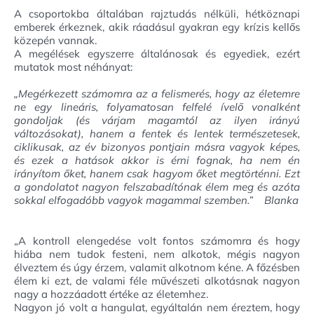
A csoportokba általában rajztudás nélküli, hétköznapi
emberek érkeznek, akik ráadásul gyakran egy krízis kellős
közepén vannak.
A megélések egyszerre általánosak és egyediek, ezért
mutatok most néhányat:
„Megérkezett számomra az a felismerés, hogy az életemre
ne egy lineáris, folyamatosan felfelé ívelő vonalként
gondoljak (és várjam magamtól az ilyen irányú
változásokat), hanem a fentek és lentek természetesek,
ciklikusak, az év bizonyos pontjain másra vagyok képes,
és ezek a hatások akkor is érni fognak, ha nem én
irányítom őket, hanem csak hagyom őket megtörténni. Ezt
a gondolatot nagyon felszabadítónak élem meg és azóta
sokkal elfogadóbb vagyok magammal szemben.” Blanka
„A kontroll elengedése volt fontos számomra és hogy
hiába nem tudok festeni, nem alkotok, mégis nagyon
élveztem és úgy érzem, valamit alkotnom kéne. A főzésben
élem ki ezt, de valami féle művészeti alkotásnak nagyon
nagy a hozzáadott értéke az életemhez.
Nagyon jó volt a hangulat, egyáltalán nem éreztem, hogy