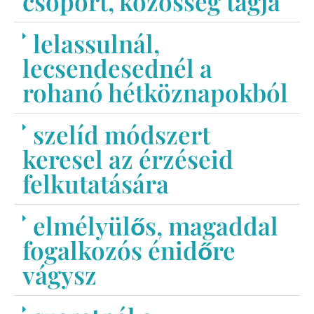
csoport, közösség tagja
lelassulnál,
lecsendesednél a
rohanó hétköznapokból
szelíd módszert
keresel az érzéseid
felkutatására
elmélyülős, magaddal
fogalkozós énidőre
vágysz