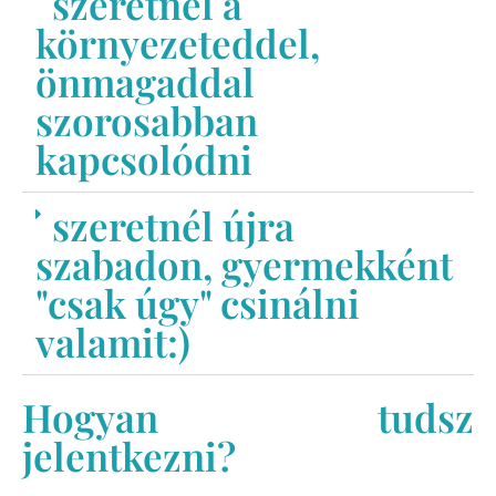
szeretnél a
környezeteddel,
önmagaddal
szorosabban
kapcsolódni
szeretnél újra
szabadon, gyermekként
"csak úgy" csinálni
valamit:)
Hogyan tudsz
jelentkezni?