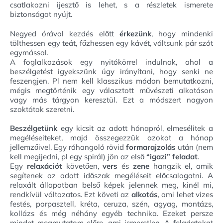
csatlakozni ijesztő is lehet, s a részletek ismerete
biztonságot nyújt.
Negyed órával kezdés előtt
érkezünk
, hogy mindenki
tölthessen egy teát, főzhessen egy kávét, váltsunk pár szót
egymással.
A foglalkozások egy nyitókörrel indulnak, ahol a
beszélgetést igyekszünk úgy irányítani, hogy senki ne
feszengjen. Pl nem kell klasszikus módon bemutatkozni,
mégis megtörténik egy választott művészeti alkotáson
vagy más tárgyon keresztül. Ezt a módszert nagyon
szoktátok szeretni.
Beszélgetünk
egy kicsit az adott hónapról, elmesélitek a
megéléseiteket, majd összegezzük azokat a hónap
jellemzőivel. Egy ráhangoló rövid
formarajzolás
után (nem
kell megijedni, pl egy spirál) jön az első
“igazi” feladat
.
Egy
relaxációt
követően,
vers
és
zene
hangzik el, amik
segítenek az adott időszak megéléseit előcsalogatni. A
relaxált állapotban belső képek jelennek meg, kinél mi,
rendkívül változatos. Ezt követi az
alkotás
, ami lehet vizes
festés, porpasztell, kréta, ceruza, szén, agyag, montázs,
kollázs és még néhány egyéb technika. Ezeket persze
mindet megmutatom előre, ami ismeretlen. A feladatokat