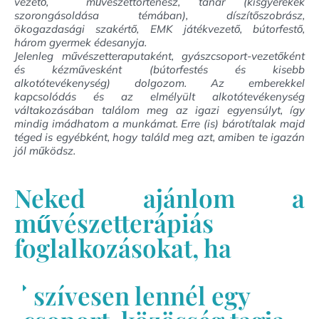
vezető, művészettörténész, tanár (kisgyerekek
szorongásoldása témában), díszítőszobrász,
ökogazdasági szakértő, EMK játékvezető, bútorfestő,
három gyermek édesanyja.
Jelenleg művészetteraputaként, gyászcsoport-vezetőként
és kézművesként (bútorfestés és kisebb
alkotótevékenység) dolgozom. Az emberekkel
kapcsolódás és az elmélyült alkotótevékenység
váltakozásában találom meg az igazi egyensúlyt, így
mindig imádhatom a munkámat. Erre (is) bárotítalak majd
téged is egyébként, hogy találd meg azt, amiben te igazán
jól működsz.
Neked ajánlom a
művészetterápiás
foglalkozásokat, ha
szívesen lennél egy