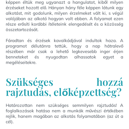
képpen éltük meg ugyanazt a hangulatot, kiből milyen
érzéseket hozott elő. Hányan hány féle képpen látunk egy
alkotást, mit godolunk, milyen érzelmeket vált ki, s végül
valójában az alkotó hogyan volt ebben. A folyamat ezen
része erősíti korábbi ítéleteink elengedését és a közösség
összetartozását.
Fáradtan és érzések kavalkádjával indultok haza. A
programot délutánra tettük, hogy a nap hátralevő
részében már csak a lehető legkevesebb inger érjen
benneteket és nyugodtan alhassatok egyet a
megéléseitekre.
Szükséges hozzá
rajztudás, előképzettség?
Határozottan nem szükséges semmilyen rajztudás! A
foglalkozások hatása nem a munkák művészi értékében
rejlik, hanem magában az alkotás folyamatában (az út a
cél).