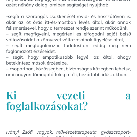
azért néhány dolog, amiben segítséget nyújthat:
-segíti a szorongás csökkenését rövid- és hosszútávon is.
akár az öt órás itt-és-mostban levés által, akár annak
felismerésével, hogy a természet rendje szerint működünk
– segít megfigyelni, megérteni és elfogadni saját belső
változásaidat a környezet változásainak figyelése által,
– segít megfogalmazni, tudatosítani eddig meg nem
foglamazott érzéseidet,
– segít, hogy empatikusabb legyél az által, ahogy
betekintesz mások érzéseibe,
– csoportban, közösségben, biztonságos közegben lehetsz,
ami nagyon támogató főleg a téli, bezártabb időszakban.
Ki vezeti a
foglalkozásokat?
Iványi Zsófi vagyok, művészetterapeuta, gyászcsoport-