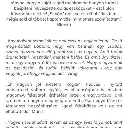
irányba, hogy a saját segítő munkámba hogyan tudnék
beépíteni művészetterápiás eszközöket – ezt külön
köszönöm nektek! „Simán” önismereti céllal érkeztem,
mégis sokkal többet kaptam tőle, mint amire számítottam.”
Blanka
„Anyukaként semmi sincs, ami csak az enyém lenne. De itt
megerősítést kaptam, hogy van bennem egy csodás,
színes, mozgalmas világ, ami csak az enyém. Amit tudok
áramoltatni, használni, meríteni belőle. És amit úgy őrzök,
mint egy nagyon értékes, belső kincset. Hogy megvannak
az eszközeim, és tudok belőlük válogatni. Hogy úgy
vagyok jó, ahogy vagyok. Sőt.” Virág
„Én nagyon jól éreztem magam! Kedves , nyitott
emberekkel voltam együtt, és biztonságban is éreztem
magam.A feladatok érthetően lettek elmagyarázva, ami
számomra nagyon megnyugtató volt . Zsófi együttérző és
támogató hozzáállásával, igazi feltöltődés volt az ott
eltöltött idő.” Marcsi
„Nagyon sokat adott nekem ez az egy éves folyamat, amit
együtt végigcsináltunk. A művészetterápiában egy