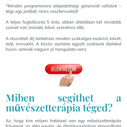
*Minden programomra elégedettségi garanciát vállalok –
tégy egy próbát, nincs vesztenivalód!
A teljes foglalkozás 5 órás, ebben általában két rövidebb
szünet van (mosdó, kávé, szendvics stb).
A részvételi díj tartalmaz minden szükséges eszközt, kávét,
teát, innivalót. A közös asztalra együtt szoktunk ételeket
hozni, aminek nagyon jó hangulata van:)
Miben segíthet a
művészetterápia téged?
Az, hogy kire milyen hatással van egy művészetterápiás
folyamat, az elég egyéni, de általánosságban elmondható