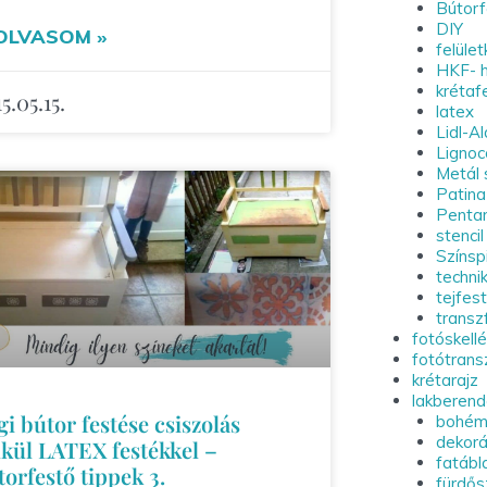
Bútorf
DIY
OLVASOM »
felület
HKF- h
krétaf
5.05.15.
latex
Lidl-A
Lignoc
Metál 
Patina
Penta
stencil
Színsp
techni
tejfes
transz
fotóskell
fotótrans
krétarajz
lakberen
i bútor festése csiszolás
bohém
dekorá
lkül LATEX festékkel –
fatábl
orfestő tippek 3.
fürdő