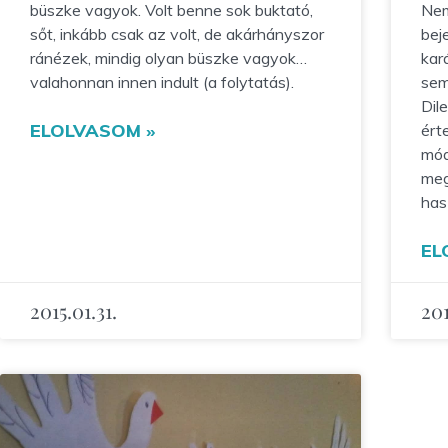
büszke vagyok. Volt benne sok buktató,
Nem
sőt, inkább csak az volt, de akárhányszor
bej
ránézek, mindig olyan büszke vagyok…
kar
valahonnan innen indult (a folytatás).
sem
Dil
ELOLVASOM »
ért
mód
meg
has
EL
2015.01.31.
201