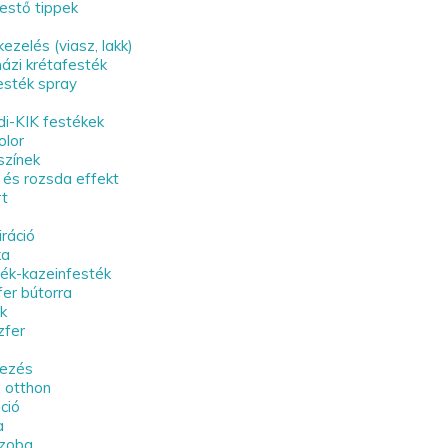
estő tippek
kezelés (viasz, lakk)
ázi krétafesték
esték spray
ldi-KIK festékek
olor
színek
 és rozsda effekt
rt
iráció
ka
ték-kazeinfesték
fer bútorra
ék
zfer
dezés
 otthon
ció
a
szoba