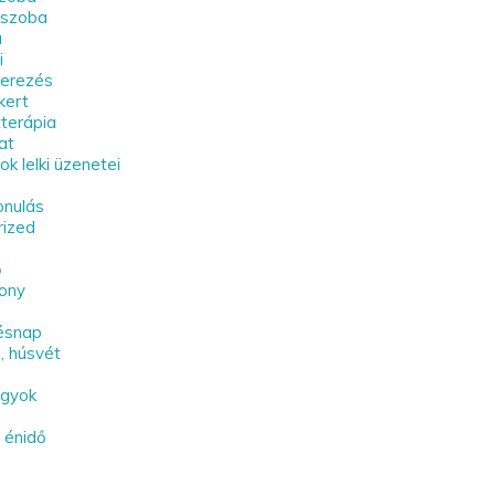
kszoba
a
i
zerezés
kert
terápia
at
k lelki üzenetei
onulás
rized
ő
sony
ésnap
, húsvét
gyok
v énidő