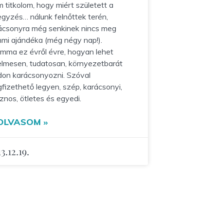
 titkolom, hogy miért született a
egyzés… nálunk felnőttek terén,
ácsonyra még senkinek nincs meg
mi ajándéka (még négy nap!).
emma ez évről évre, hogyan lehet
elmesen, tudatosan, környezetbarát
on karácsonyozni. Szóval
fizethető legyen, szép, karácsonyi,
znos, ötletes és egyedi.
OLVASOM »
3.12.19.