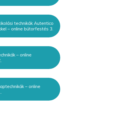
ikolási technikák Autentico
kel – online bútorfestés 3.
chnikák – online
.
aptechnikák – online
.