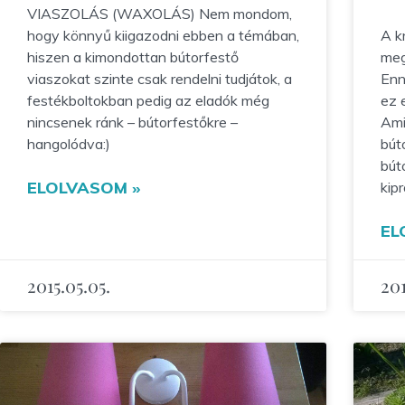
VIASZOLÁS (WAXOLÁS) Nem mondom,
hogy könnyű kiigazodni ebben a témában,
A k
hiszen a kimondottan bútorfestő
meg
viaszokat szinte csak rendelni tudjátok, a
Enn
festékboltokban pedig az eladók még
ez 
nincsenek ránk – bútorfestőkre –
Ami
hangolódva:)
bút
bút
ELOLVASOM »
kip
EL
2015.05.05.
201