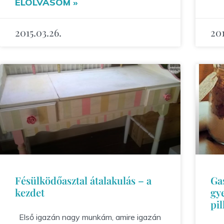
ELOLVASOM »
2015.03.26.
201
Fésülködőasztal átalakulás – a
Ga
kezdet
gy
pil
Első igazán nagy munkám, amire igazán