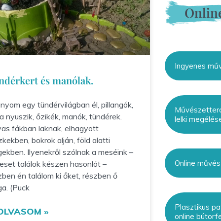
Onlin
Ingyenes műv
ndérkert és manólak.
ányom egy tündérvilágban él, pillangók,
Művészetterá
a nyuszik, őzikék, manók, tündérek.
lelki megélés
as fákban laknak, elhagyott
zkekben, bokrok alján, föld alatti
gekben. Ilyenekről szólnak a meséink –
Online művés
eset találok készen hasonlót –
zben én találom ki őket, részben ő
a. (Puck
Plasztikus pa
OLVASOM »
online bútorf