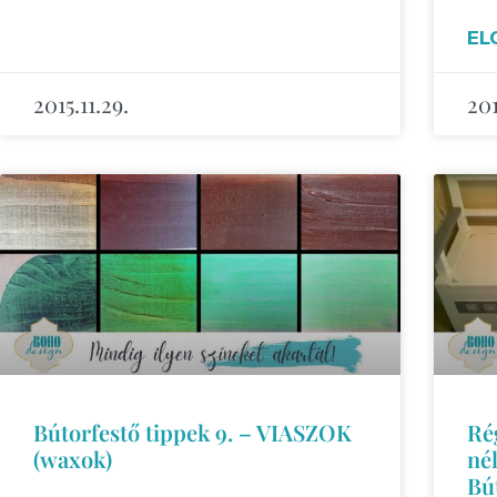
EL
2015.11.29.
201
Bútorfestő tippek 9. – VIASZOK
Rég
(waxok)
né
Bút