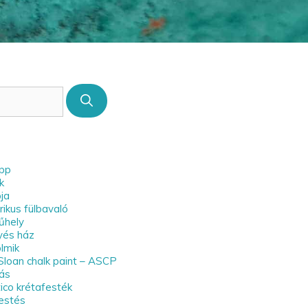
ipp
k
ja
ikus fülbavaló
űhely
yés ház
olmik
Sloan chalk paint – ASCP
lás
ico krétafesték
estés