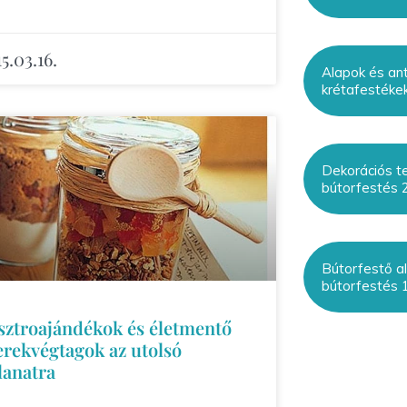
5.03.16.
Alapok és ant
krétafestékek
Dekorációs te
bútorfestés 2
Bútorfestő al
bútorfestés 1
sztroajándékok és életmentő
erekvégtagok az utolsó
lanatra