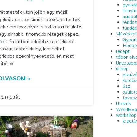
gyere
konyh
rétafesték után jöjjön egy másik
nappal
oldás, amikor simán latexszel festek.
rends
ek nem lesz olyan rusztikus a felülete,
tündér
egy simább, finomabb réteget képez.
Művészet
Gyaorl
ket én láttam, inkább sima felületű
Hónapo
orokat festenek így, lamináltat,
recept
orlapos szekrényeket stb. én most
tábor-elv
Uncatego
róbálok
ünnep
esküv
OLVASOM »
karác
ősz
szület
5.03.28.
tavasz
Utazás
WAHMva
workshop
kreatí