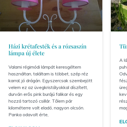
Házi krétafesték és a rózsaszín
Tü
lámpa új élete
A l
Valami régimódi lámpát keresgéltem
puh
használtan, találtam is többet, szép réz
Odv
karral, jó drágán. Egyszercsak szembejött
fés
velem ez az üvegkristályokkal díszített,
üre
durván erős pink burájú falikar és egy
kev
hozzá tartozó csillár. Tőlem pár
rés
kilométerre volt eladó, nagyon olcsón.
mag
Panka odavolt érte,
EL