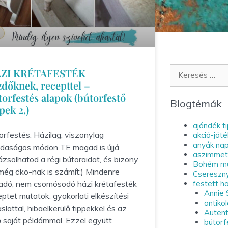
ZI KRÉTAFESTÉK
zdőknek, recepttel –
torfestés alapok (bútorfestő
Blogtémák
pek 2.)
ajándék t
orfestés. Házilag, viszonylag
akció-játé
anyák nap
daságos módon TE magad is újjá
aszimmetr
ázsolhatod a régi bútoraidat, és bizony
Bohém m
még öko-nak is számít:) Mindenre
Csereszn
festett h
adó, nem csomósodó házi krétafesték
Annie 
eptet mutatok, gyakorlati elkészítési
antiko
slattal, hibaelkerülő tippekkel és az
Autent
ő saját példámmal. Ezzel együtt
bútorf