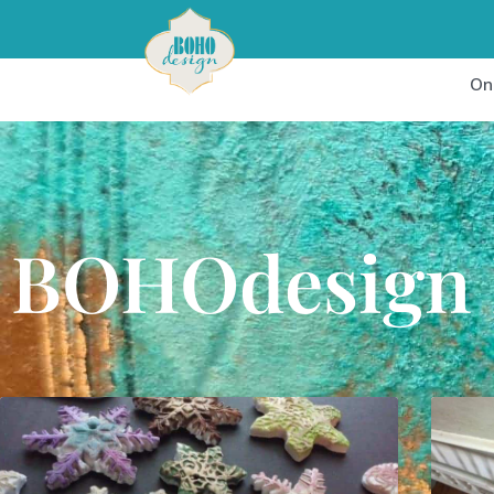
On
BOHOdesign