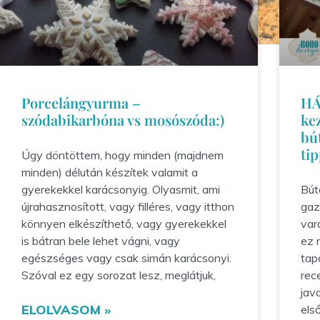
Porcelángyurma –
HÁ
szódabikarbóna vs mosószóda:)
ke
bú
tip
Úgy döntöttem, hogy minden (majdnem
minden) délután készítek valamit a
gyerekekkel karácsonyig. Olyasmit, ami
Bút
újrahasznosított, vagy filléres, vagy itthon
gaz
könnyen elkészíthető, vagy gyerekekkel
var
is bátran bele lehet vágni, vagy
ez 
egészséges vagy csak simán karácsonyi.
tap
Szóval ez egy sorozat lesz, meglátjuk,
rec
java
ELOLVASOM »
els