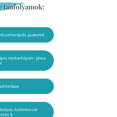
e tanfolyamok:
észetterápiás gyakorlat
pia minitanfolyam- június
ei
zetterápia
tinázás Autenticoval-
estés 4.