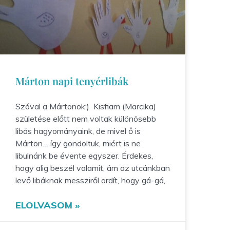
Márton napi tenyérlibák
Szóval a Mártonok:) Kisfiam (Marcika)
születése előtt nem voltak különösebb
libás hagyományaink, de mivel ő is
Márton… így gondoltuk, miért is ne
libulnánk be évente egyszer. Érdekes,
hogy alig beszél valamit, ám az utcánkban
levő libáknak messziről ordít, hogy gá-gá,
ELOLVASOM »