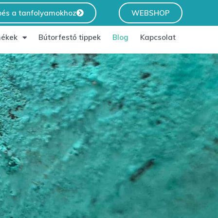
pés a tanfolyamokhoz
WEBSHOP
ékek
Bútorfestő tippek
Blog
Kapcsolat