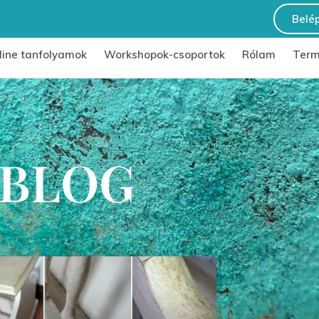
Belé
line tanfolyamok
Workshopok-csoportok
Rólam
Term
 BLOG