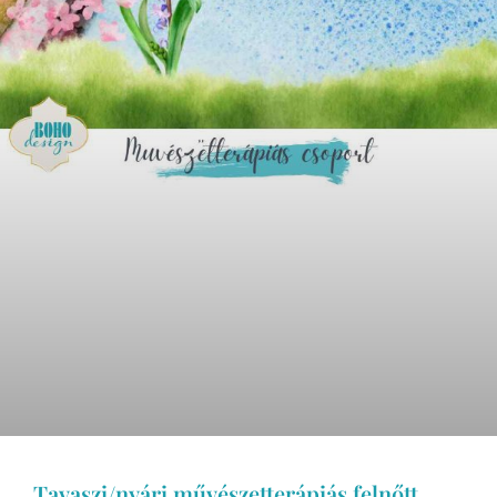
Tavaszi/nyári művészetterápiás felnőtt