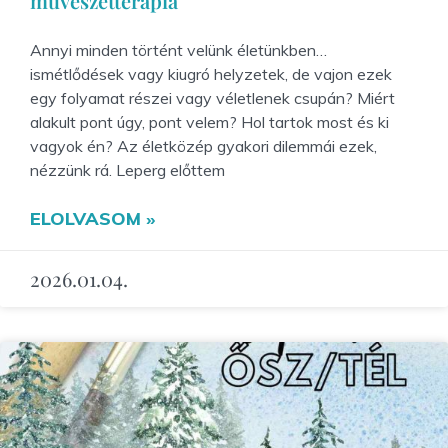
művészetterápia
Annyi minden történt velünk életünkben…
ismétlődések vagy kiugró helyzetek, de vajon ezek
egy folyamat részei vagy véletlenek csupán? Miért
alakult pont úgy, pont velem? Hol tartok most és ki
vagyok én? Az életközép gyakori dilemmái ezek,
nézzünk rá. Leperg előttem
ELOLVASOM »
2026.01.04.