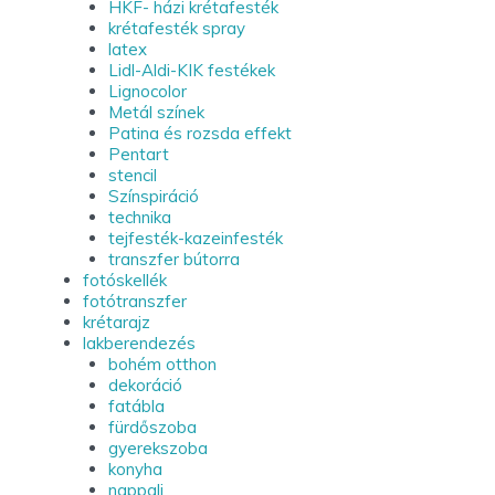
HKF- házi krétafesték
krétafesték spray
latex
Lidl-Aldi-KIK festékek
Lignocolor
Metál színek
Patina és rozsda effekt
Pentart
stencil
Színspiráció
technika
tejfesték-kazeinfesték
transzfer bútorra
fotóskellék
fotótranszfer
krétarajz
lakberendezés
bohém otthon
dekoráció
fatábla
fürdőszoba
gyerekszoba
konyha
nappali