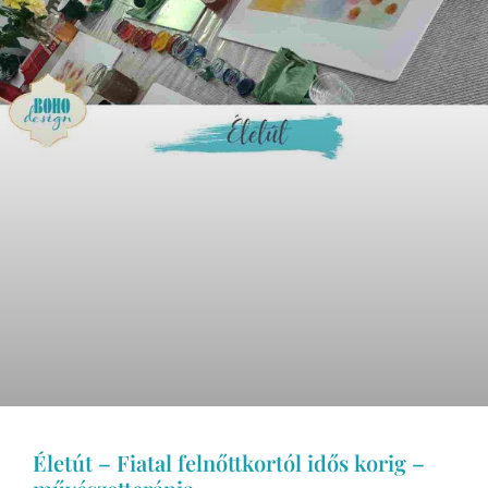
Életút – Fiatal felnőttkortól idős korig –