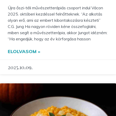
Újra őszi-téli művészetterápiás csoport indul Vácon
2025. októberi kezdéssel felnőtteknek. “Az alkotás
olyan erő, ami az embert kibontakozásra készteti”
C.G. Jung Ha nagyon röviden kéne összefoglalni,
miben segít a művészetterápia, akkor Jungot idézném:
“Ha engedjük, hogy az év körforgása hasson
ELOLVASOM »
2025.10.09.