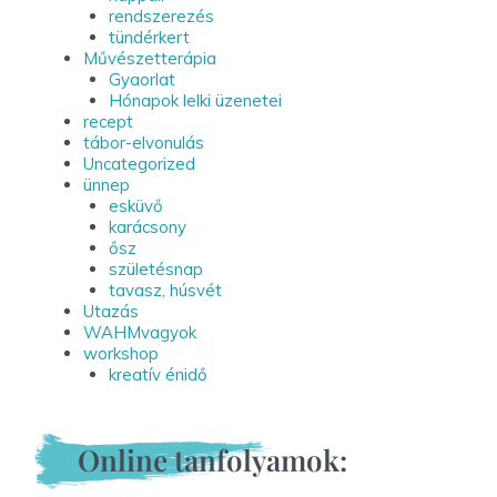
rendszerezés
tündérkert
Művészetterápia
Gyaorlat
Hónapok lelki üzenetei
recept
tábor-elvonulás
Uncategorized
ünnep
esküvő
karácsony
ősz
születésnap
tavasz, húsvét
Utazás
WAHMvagyok
workshop
kreatív énidő
Online tanfolyamok: