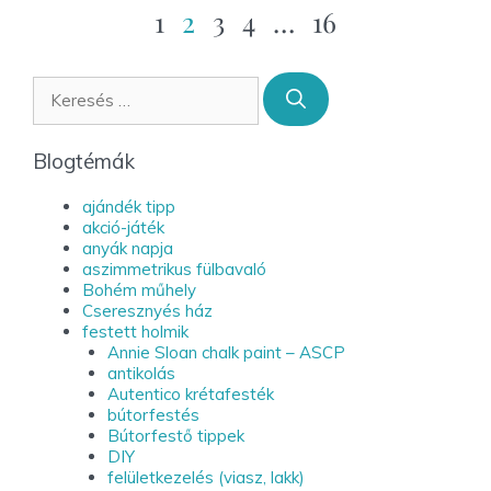
1
2
3
4
…
16
Blogtémák
ajándék tipp
akció-játék
anyák napja
aszimmetrikus fülbavaló
Bohém műhely
Cseresznyés ház
festett holmik
Annie Sloan chalk paint – ASCP
antikolás
Autentico krétafesték
bútorfestés
Bútorfestő tippek
DIY
felületkezelés (viasz, lakk)